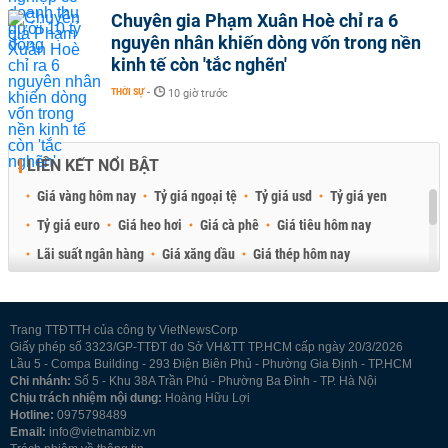
Chuyên gia Phạm Xuân Hoè chỉ ra 6
nguyên nhân khiến dòng vốn trong nền
kinh tế còn 'tắc nghẽn'
THỜI SỰ
-
10 giờ trước
LIÊN KẾT NỔI BẬT
Giá vàng hôm nay
Tỷ giá ngoại tệ
Tỷ giá usd
Tỷ giá yen
Tỷ giá euro
Giá heo hơi
Giá cà phê
Giá tiêu hôm nay
Lãi suất ngân hàng
Giá xăng dầu
Giá thép hôm nay
Giá sầu riêng
Giá thịt heo
Giá gạo
Giá cao su
Best Retail Brokers
Diễn đàn đầu tư Việt Nam 2026
Trang TTĐTTH của công ty VietNewsCorp
Giấy phép số 3323/GP-TTĐT do Sở VH&TT TP.HCM cấp ngày 20/3/2026
Lầu 5 - Compa Building - 293 Điện Biên Phủ - Phường Gia Định - TP.HCM
Chi nhánh:
Số 5 - Khu 38A Trần Phú - Phường Ba Đình - TP. Hà Nội
Chịu trách nhiệm nội dung:
Hoàng Hữu Lợi
Hotline:
0975798489
Email:
info@vietnambiz.vn