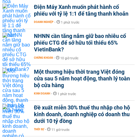
Điện Máy Xanh muốn phát hành cổ
phiếu với tỷ lệ 1:1 để tăng thanh khoản
DOANH NGHIỆP
-
1 phút trước
NHNN cần tăng nắm giữ bao nhiêu cổ
phiếu CTG để sở hữu tối thiểu 65%
VietinBank?
CHỨNG KHOÁN
-
10 giờ trước
Một thương hiệu thời trang Việt đóng
cửa sau 5 năm hoạt động, thanh lý toàn
bộ cửa hàng
KINH DOANH
-
1 phút trước
Đề xuất miễn 30% thuế thu nhập cho hộ
kinh doanh, doanh nghiệp có doanh thu
dưới 10 tỷ đồng
THỜI SỰ
-
11 giờ trước