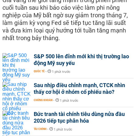
cuối tuần sau khi báo cáo việc làm phi nông
nghiệp của Mỹ bất ngờ suy giảm trong tháng 7,
làm giảm kỳ vọng Fed sẽ tiếp tục tăng lãi suất
và đưa kim loại quý hướng tới tuần tăng mạnh
nhất trong bảy tháng.
S&P 500 lên đỉnh mới khi thị trường lao
động Mỹ suy yếu
QUỐC TẾ
-
1 phút trước
Sau nhịp điều chỉnh mạnh, CTCK nhìn
thấy cơ hội ở nhóm cổ phiếu nào?
CHỨNG KHOÁN
-
1 phút trước
Bức tranh tài chính tiêu dùng nửa đầu
2026 tiếp tục phân hóa
TÀI CHÍNH
-
1 phút trước