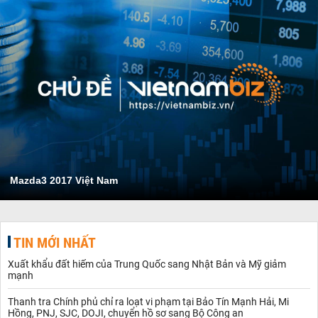
Mazda3 2017 Việt Nam
TIN MỚI NHẤT
Xuất khẩu đất hiếm của Trung Quốc sang Nhật Bản và Mỹ giảm
mạnh
Thanh tra Chính phủ chỉ ra loạt vi phạm tại Bảo Tín Mạnh Hải, Mi
Hồng, PNJ, SJC, DOJI, chuyển hồ sơ sang Bộ Công an