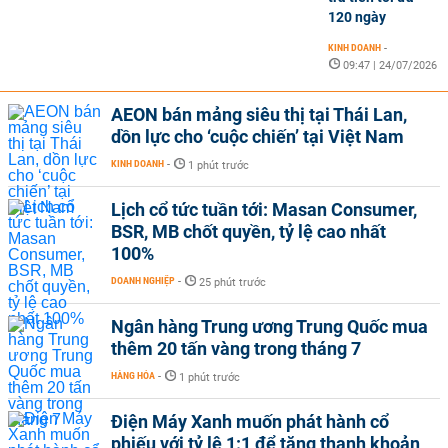
120 ngày
KINH DOANH
-
09:47 | 24/07/2026
AEON bán mảng siêu thị tại Thái Lan,
dồn lực cho ‘cuộc chiến’ tại Việt Nam
KINH DOANH
-
1 phút trước
Lịch cổ tức tuần tới: Masan Consumer,
BSR, MB chốt quyền, tỷ lệ cao nhất
100%
DOANH NGHIỆP
-
25 phút trước
Ngân hàng Trung ương Trung Quốc mua
thêm 20 tấn vàng trong tháng 7
HÀNG HÓA
-
1 phút trước
Điện Máy Xanh muốn phát hành cổ
phiếu với tỷ lệ 1:1 để tăng thanh khoản