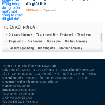
đã giải thể
KINH DOANH
-
5 giờ trước
LIÊN KẾT NỔI BẬT
Giá vàng hôm nay
Tỷ giá ngoại tệ
Tỷ giá usd
Tỷ giá yen
Tỷ giá euro
Giá heo hơi
Giá cà phê
Giá tiêu hôm nay
Lãi suất ngân hàng
Giá xăng dầu
Giá thép hôm nay
Giá sầu riêng
Giá thịt heo
Giá gạo
Giá cao su
Best Retail Brokers
Diễn đàn đầu tư Việt Nam 2026
Trang TTĐTTH của công ty VietNewsCorp
Giấy phép số 3323/GP-TTĐT do Sở VH&TT TP.HCM cấp ngày 20/3/2026
Lầu 5 - Compa Building - 293 Điện Biên Phủ - Phường Gia Định - TP.HCM
Chi nhánh:
Số 5 - Khu 38A Trần Phú - Phường Ba Đình - TP. Hà Nội
Chịu trách nhiệm nội dung:
Hoàng Hữu Lợi
Hotline:
0975798489
Email:
info@vietnambiz.vn
Trách nhiệm về thông tin
DỊCH VỤ QUẢNG CÁO
Tel:
0931589222 (Ms Ngọc)