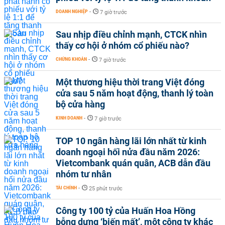
DOANH NGHIỆP
-
7 giờ trước
Sau nhịp điều chỉnh mạnh, CTCK nhìn
thấy cơ hội ở nhóm cổ phiếu nào?
CHỨNG KHOÁN
-
7 giờ trước
Một thương hiệu thời trang Việt đóng
cửa sau 5 năm hoạt động, thanh lý toàn
bộ cửa hàng
KINH DOANH
-
7 giờ trước
TOP 10 ngân hàng lãi lớn nhất từ kinh
doanh ngoại hối nửa đầu năm 2026:
Vietcombank quán quân, ACB dẫn đầu
nhóm tư nhân
TÀI CHÍNH
-
25 phút trước
Công ty 100 tỷ của Huấn Hoa Hồng
bỗng dưng ‘biến mất’, một công ty khác