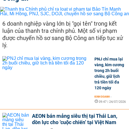
6 doanh nghiệp vàng lớn bị "gọi tên" trong kết
luận của thanh tra chính phủ. Một số vi phạm
được chuyển hồ sơ sang Bộ Công an tiếp tục xử
lý.
PNJ chỉ mua lại
vàng, kim cương
trong 2h buổi
chiều, giữ lịch
trả tiền tối đa
120 ngày
KINH DOANH
-
09:47 | 24/07/2026
AEON bán mảng siêu thị tại Thái Lan,
dồn lực cho ‘cuộc chiến’ tại Việt Nam