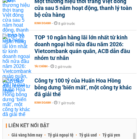
Một thương hiệu thời trang Việt đóng
cửa sau 5 năm hoạt động, thanh lý toàn
bộ cửa hàng
KINH DOANH
-
8 giờ trước
TOP 10 ngân hàng lãi lớn nhất từ kinh
doanh ngoại hối nửa đầu năm 2026:
Vietcombank quán quân, ACB dẫn đầu
nhóm tư nhân
TÀI CHÍNH
-
2 giờ trước
Công ty 100 tỷ của Huấn Hoa Hồng
bỗng dưng ‘biến mất’, một công ty khác
đã giải thể
KINH DOANH
-
7 giờ trước
LIÊN KẾT NỔI BẬT
Giá vàng hôm nay
Tỷ giá ngoại tệ
Tỷ giá usd
Tỷ giá yen