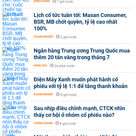
KINH DOANH
-
1 giờ trước
Lịch cổ tức tuần tới: Masan Consumer,
BSR, MB chốt quyền, tỷ lệ cao nhất
100%
DOANH NGHIỆP
-
2 giờ trước
Ngân hàng Trung ương Trung Quốc mua
thêm 20 tấn vàng trong tháng 7
HÀNG HÓA
-
24 phút trước
Điện Máy Xanh muốn phát hành cổ
phiếu với tỷ lệ 1:1 để tăng thanh khoản
DOANH NGHIỆP
-
8 giờ trước
Sau nhịp điều chỉnh mạnh, CTCK nhìn
thấy cơ hội ở nhóm cổ phiếu nào?
CHỨNG KHOÁN
-
8 giờ trước