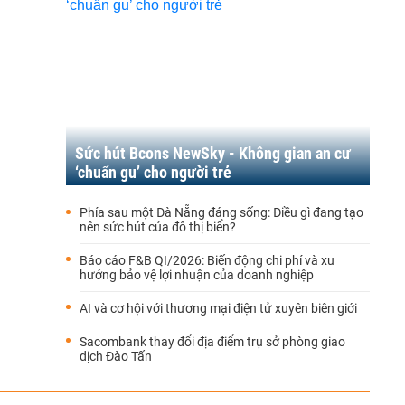
Sức hút Bcons NewSky - Không gian an cư
‘chuẩn gu’ cho người trẻ
Phía sau một Đà Nẵng đáng sống: Điều gì đang tạo
nên sức hút của đô thị biển?
Báo cáo F&B QI/2026: Biến động chi phí và xu
hướng bảo vệ lợi nhuận của doanh nghiệp
AI và cơ hội với thương mại điện tử xuyên biên giới
Sacombank thay đổi địa điểm trụ sở phòng giao
dịch Đào Tấn