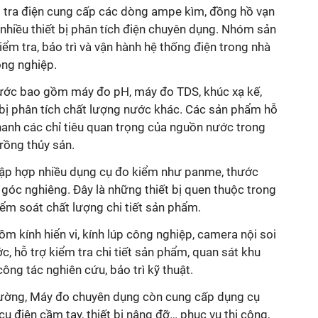
 tra điện
cung cấp các dòng ampe kìm, đồng hồ vạn
 nhiều thiết bị phân tích điện chuyên dụng. Nhóm sản
m tra, bảo trì và vận hành hệ thống điện trong nhà
ông nghiệp.
nước
bao gồm máy đo pH, máy đo TDS, khúc xạ kế,
 bị phân tích chất lượng nước khác. Các sản phẩm hỗ
hanh các chỉ tiêu quan trọng của nguồn nước trong
trồng thủy sản.
ập hợp nhiều dụng cụ đo kiểm như panme, thước
góc nghiêng. Đây là những thiết bị quen thuộc trong
iểm soát chất lượng chi tiết sản phẩm.
m kính hiển vi, kính lúp công nghiệp, camera nội soi
, hỗ trợ kiểm tra chi tiết sản phẩm, quan sát khu
ông tác nghiên cứu, bảo trì kỹ thuật.
 lường, Máy đo chuyên dụng còn cung cấp
dụng cụ
cụ điện cầm tay, thiết bị nâng đỡ…
phục vụ thi công,