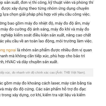
sản xuất, đơn vị thi công, kỹ thuật viên và phòng thí
 được xây dựng theo từng nhóm ứng dụng chuyên
g lựa chọn giải pháp phù hợp với yêu cầu công việc.
ường
bao gồm máy đo nhiệt độ, máy đo độ ẩm, máy
, máy đo cường độ ánh sáng, máy đo khí và máy đo
h nghiệp kiểm soát điều kiện sản xuất, nâng cao chất
c yêu cầu về an toàn lao động, môi trường làm việc.
ồng ngoại
là nhóm sản phẩm được nhiều đơn vị quan
hanh mà không cần tiếp xúc, phù hợp cho bảo trì
lạnh, HVAC và dây chuyền sản xuất.
tiếp xúc, đo nhanh với độ chính xác cao.(Ảnh: THB Việt Nam).
ác
gồm máy đo khoảng cách laser, máy cân bằng tia
ệu và máy đo độ cứng. Các sản phẩm hỗ trợ đo đạc
trong xây dựng, cơ khí, kiểm tra vật liệu và kiểm