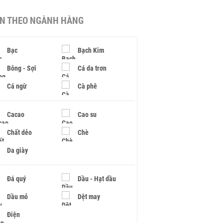
IN THEO NGÀNH HÀNG
Bạc
Bạch Kim
Bông - Sợi
Cá da trơn
Cá ngừ
Cà phê
Cacao
Cao su
Chất dẻo
Chè
Da giày
Đá quý
Dầu - Hạt dầu
Dầu mỏ
Dệt may
Điện