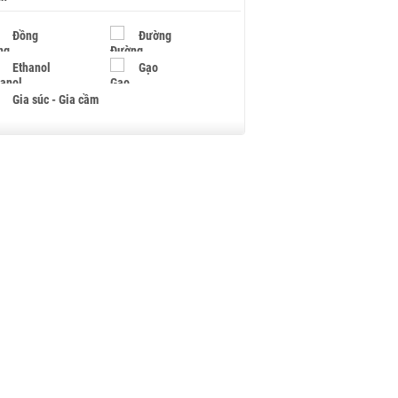
Đồng
Đường
Ethanol
Gạo
Gia súc - Gia cầm
Giấy
Gỗ
Hạt điều
Hồ tiêu - Hạt tiêu
Khí đốt
Kim loại khác
Mắc ca
Muối
Ngũ cốc
Nhựa - Hạt nhựa
Palladium
Phân bón