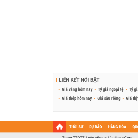
LIÊN KẾT NỔI BẬT
Giá vàng hôm nay
Tỷ giá ngoại tệ
Tỷ gi
Giá thép hôm nay
Giá sầu riêng
Giá thị
THỜI SỰ
DỰ BÁO
HÀNG HÓA
QU