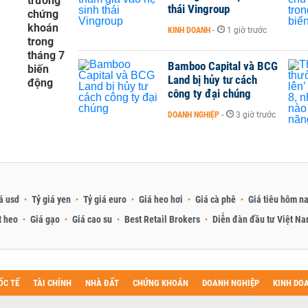
trường
thái Vingroup
chứng
khoán
KINH DOANH
-
1 giờ trước
trong
tháng 7
Bamboo Capital và BCG
biến
Land bị hủy tư cách
động
công ty đại chúng
DOANH NGHIỆP
-
3 giờ trước
á usd
Tỷ giá yen
Tỷ giá euro
Giá heo hơi
Giá cà phê
Giá tiêu hôm n
t heo
Giá gạo
Giá cao su
Best Retail Brokers
Diễn đàn đầu tư Việt N
ỐC TẾ
TÀI CHÍNH
NHÀ ĐẤT
CHỨNG KHOÁN
DOANH NGHIỆP
KINH DO