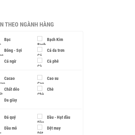
IN THEO NGÀNH HÀNG
Bạc
Bạch Kim
Bông - Sợi
Cá da trơn
Cá ngừ
Cà phê
Cacao
Cao su
Chất dẻo
Chè
Da giày
Đá quý
Dầu - Hạt dầu
Dầu mỏ
Dệt may