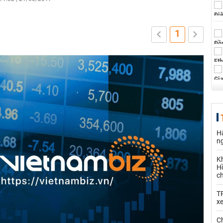
1
Hà
n
K
Hồ
c
T
x
Ch