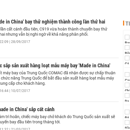
de in China' bay thử nghiệm thành công lần thứ hai
T
 lần cất cánh đầu tiên, C919 vừa hoàn thành chuyến bay thử
hai nhưng vẫn bị nghi ngờ về khả năng phân phối.
22:09 | 28/09/2017
 sắp sản xuất hàng loạt mẫu máy bay 'Made in China'
ất máy bay của Trung Quốc COMAC đã nhận được sự chấp thuận
 chức năng Trung Quốc để bắt đầu sản xuất hàng loạt mẫu máy
ung cấp cho khách hàng.
16:44 | 10/07/2017
ade in China' sắp cất cánh
ăm trì hoãn, chiếc máy bay chở khách do Trung Quốc sản xuất sẽ
uyến bay đầu tiên trong tháng tới.
11:32 | 21/03/2017