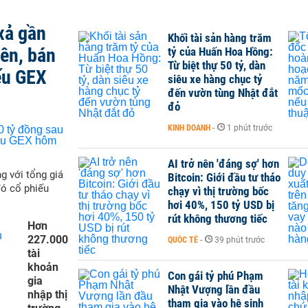
xả gần
Khối tài sản hàng trăm
iên, bán
tỷ của Huấn Hoa Hồng:
Từ biệt thự 50 tỷ, dàn
ếu GEX
siêu xe hàng chục tỷ
đến vườn tùng Nhật đắt
đỏ
KINH DOANH
-
1 phút trước
AI trở nên 'đáng sợ' hơn
g với tổng giá
Bitcoin: Giới đầu tư tháo
đó cổ phiếu
chạy vì thị trường bốc
hơi 40%, 150 tỷ USD bị
rút không thương tiếc
Hơn
227.000
QUỐC TẾ
-
39 phút trước
tài
khoản
Con gái tỷ phú Phạm
gia
Nhật Vượng lần đầu
nhập thị
tham gia vào hệ sinh