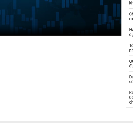
kh
Ch
ro
Hà
d
Tổ
nh
Qu
đ
Dự
s
Kế
0
c