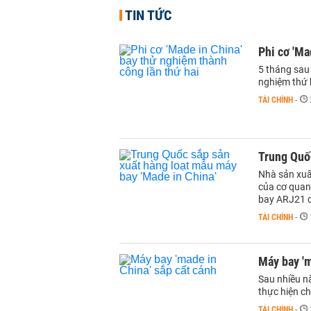
TIN TỨC
Phi cơ 'Ma
5 tháng sau
nghiệm thứ 
TÀI CHÍNH
-
Trung Quốc
Nhà sản xu
của cơ quan
bay ARJ21 c
TÀI CHÍNH
-
Máy bay 'm
Sau nhiều n
thực hiện ch
TÀI CHÍNH
-