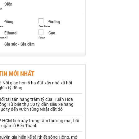
Điện
Đồng
Đường
Ethanol
Gạo
Gia súc - Gia cầm
Giấy
Gỗ
TIN MỚI NHẤT
Hạt điều
Hồ tiêu - Hạt tiêu
 Nội giao hơn 6 ha đất xây nhà xã hội
Khí đốt
ghìn tỷ đồng
hối tài sản hàng trăm tỷ của Huấn Hoa
Kim loại khác
Mắc ca
ng: Từ biệt thự 50 tỷ, dàn siêu xe hàng
hục tỷ đến vườn tùng Nhật đắt đỏ
Muối
Ngũ cốc
P HCM tính xây trung tâm thương mại, bãi
Nhựa - Hạt nhựa
e ngầm ở Bến Thành
uyên gia hiến kế tái thiết sông Hồng, mở