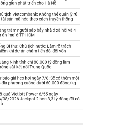
Palladium
Phân bón
ông gian phát triển cho Hà Nội
Rau - Củ -Quả
Sắt thép
ủ tịch Vietcombank: Không thể quản lý rủi
 tài sản mã hóa theo cách truyền thống
Sữa
ng trăm người sập bẫy nhà ở xã hội và 4
ự án 'ma' ở TP HCM
Than
Thức ăn chăn nuôi
ng Bí thư, Chủ tịch nước: Làm rõ trách
iệm khi dự án chậm tiến độ, đội vốn
Thủy hải sản khác
Tôm
ảng Ninh tính chi 80.000 tỷ đồng làm
Vàng
ường sắt kết nối Trung Quốc
 báo giá heo hơi ngày 7/8: Sẽ có thêm một
VLXD khác
Xăng dầu
ố địa phương xuống dưới 60.000 đồng/kg
Xi măng - Clynker
t quả Vietlott Power 6/55 ngày
6/08/2026 Jackpot 2 hơn 3,3 tỷ đồng đã có
hủ