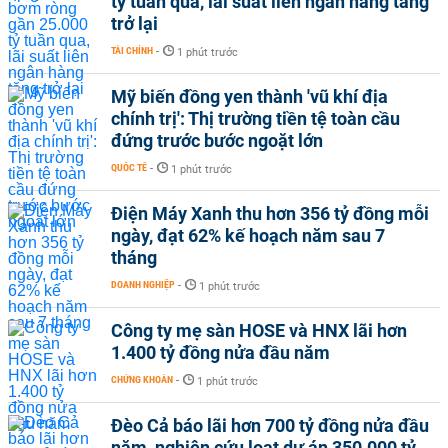
tỷ tuần qua, lãi suất liên ngân hàng tăng
trở lại
TÀI CHÍNH
-
1 phút trước
Mỹ biến đồng yen thành 'vũ khí địa
chính trị': Thị trường tiền tệ toàn cầu
đứng trước bước ngoặt lớn
QUỐC TẾ
-
1 phút trước
Điện Máy Xanh thu hơn 356 tỷ đồng mỗi
ngày, đạt 62% kế hoạch năm sau 7
tháng
DOANH NGHIỆP
-
1 phút trước
Công ty mẹ sàn HOSE và HNX lãi hơn
1.400 tỷ đồng nửa đầu năm
CHỨNG KHOÁN
-
1 phút trước
Đèo Cả báo lãi hơn 700 tỷ đồng nửa đầu
năm, nghiên cứu loạt dự án 350.000 tỷ