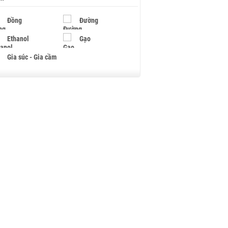
Đồng
Đường
Ethanol
Gạo
Gia súc - Gia cầm
Giấy
Gỗ
Hạt điều
Hồ tiêu - Hạt tiêu
Khí đốt
Kim loại khác
Mắc ca
Muối
Ngũ cốc
Nhựa - Hạt nhựa
Palladium
Phân bón