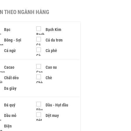
IN THEO NGÀNH HÀNG
Bạc
Bạch Kim
Bông - Sợi
Cá da trơn
Cá ngừ
Cà phê
Cacao
Cao su
Chất dẻo
Chè
Da giày
Đá quý
Dầu - Hạt dầu
Dầu mỏ
Dệt may
Điện