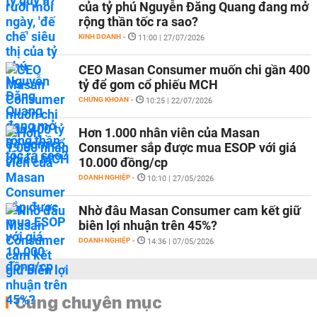
của tỷ phú Nguyễn Đăng Quang đang mở
rộng thần tốc ra sao?
KINH DOANH
-
11:00 | 27/07/2026
CEO Masan Consumer muốn chi gần 400
tỷ để gom cổ phiếu MCH
CHỨNG KHOÁN
-
10:25 | 22/07/2026
Hơn 1.000 nhân viên của Masan
Consumer sắp được mua ESOP với giá
10.000 đồng/cp
DOANH NGHIỆP
-
10:10 | 27/05/2026
Nhờ đâu Masan Consumer cam kết giữ
biên lợi nhuận trên 45%?
DOANH NGHIỆP
-
14:36 | 07/05/2026
Cùng chuyên mục