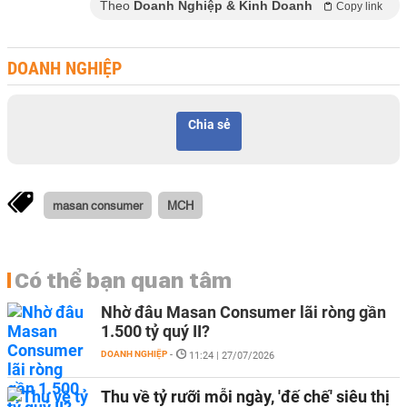
Theo
Doanh Nghiệp & Kinh Doanh
Copy link
DOANH NGHIỆP
Chia sẻ
masan consumer
MCH
Có thể bạn quan tâm
Nhờ đâu Masan Consumer lãi ròng gần
1.500 tỷ quý II?
DOANH NGHIỆP
-
11:24 | 27/07/2026
Thu về tỷ rưỡi mỗi ngày, 'đế chế' siêu thị