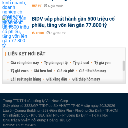
THỜI SỰ
-
6 giờ trước
BIDV sắp phát hành gần 500 triệu cổ
phiếu, tăng vốn lên gần 77.800 tỷ
TÀI CHÍNH
-
6 giờ trước
LIÊN KẾT NỔI BẬT
Giá vàng hôm nay
Tỷ giá ngoại tệ
Tỷ giá usd
Tỷ giá yen
Tỷ giá euro
Giá heo hơi
Giá cà phê
Giá tiêu hôm nay
Lãi suất ngân hàng
Giá xăng dầu
Giá thép hôm nay
Giá sầu riêng
Giá thịt heo
Giá gạo
Giá cao su
Best Retail Brokers
Diễn đàn đầu tư Việt Nam 2026
Trang TTĐTTH của công ty VietNewsCorp
Giấy phép số 3323/GP-TTĐT do Sở VH&TT TP.HCM cấp ngày 20/3/2026
Lầu 5 - Compa Building - 293 Điện Biên Phủ - Phường Gia Định - TP.HCM
Chi nhánh:
Số 5 - Khu 38A Trần Phú - Phường Ba Đình - TP. Hà Nội
Chịu trách nhiệm nội dung:
Hoàng Hữu Lợi
Hotline:
0975798489