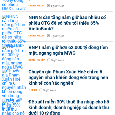
CHỨNG KHOÁN
-
1 giờ trước
NHNN cần tăng nắm giữ bao nhiêu cổ
phiếu CTG để sở hữu tối thiểu 65%
VietinBank?
CHỨNG KHOÁN
-
5 giờ trước
VNPT nắm giữ hơn 62.000 tỷ đồng tiền
mặt, ngang ngửa MWG
DOANH NGHIỆP
-
5 giờ trước
Chuyên gia Phạm Xuân Hoè chỉ ra 6
nguyên nhân khiến dòng vốn trong nền
kinh tế còn 'tắc nghẽn'
THỜI SỰ
-
5 giờ trước
Đề xuất miễn 30% thuế thu nhập cho hộ
kinh doanh, doanh nghiệp có doanh thu
dưới 10 tỷ đồng