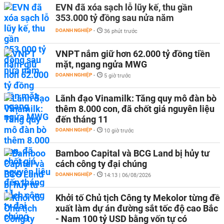
EVN đã xóa sạch lỗ lũy kế, thu gần
353.000 tỷ đồng sau nửa năm
DOANH NGHIỆP
-
36 phút trước
VNPT nắm giữ hơn 62.000 tỷ đồng tiền
mặt, ngang ngửa MWG
DOANH NGHIỆP
-
5 giờ trước
Lãnh đạo Vinamilk: Tăng quy mô đàn bò
thêm 8.000 con, đã chốt giá nguyên liệu
đến tháng 11
DOANH NGHIỆP
-
10 giờ trước
Bamboo Capital và BCG Land bị hủy tư
cách công ty đại chúng
DOANH NGHIỆP
-
14:13 | 06/08/2026
Khởi tố Chủ tịch Công ty Mekolor từng đề
xuất làm dự án đường sắt tốc độ cao Bắc
- Nam 100 tỷ USD bằng vốn tự có