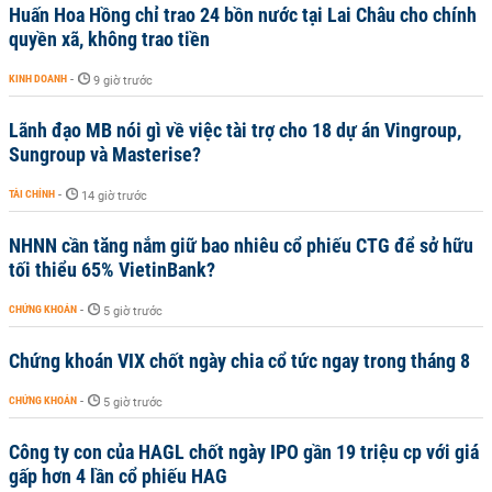
Huấn Hoa Hồng chỉ trao 24 bồn nước tại Lai Châu cho chính
quyền xã, không trao tiền
KINH DOANH
-
9 giờ trước
Lãnh đạo MB nói gì về việc tài trợ cho 18 dự án Vingroup,
Sungroup và Masterise?
TÀI CHÍNH
-
14 giờ trước
NHNN cần tăng nắm giữ bao nhiêu cổ phiếu CTG để sở hữu
tối thiểu 65% VietinBank?
CHỨNG KHOÁN
-
5 giờ trước
Chứng khoán VIX chốt ngày chia cổ tức ngay trong tháng 8
CHỨNG KHOÁN
-
5 giờ trước
Công ty con của HAGL chốt ngày IPO gần 19 triệu cp với giá
gấp hơn 4 lần cổ phiếu HAG