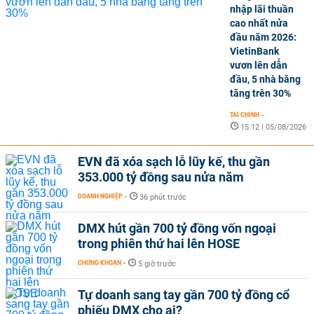
nhập lãi thuần
cao nhất nửa
đầu năm 2026:
VietinBank
vươn lên dẫn
đầu, 5 nhà băng
tăng trên 30%
TÀI CHÍNH
-
15:12 | 05/08/2026
EVN đã xóa sạch lỗ lũy kế, thu gần
353.000 tỷ đồng sau nửa năm
DOANH NGHIỆP
-
36 phút trước
DMX hút gần 700 tỷ đồng vốn ngoại
trong phiên thứ hai lên HOSE
CHỨNG KHOÁN
-
5 giờ trước
Tự doanh sang tay gần 700 tỷ đồng cổ
phiếu DMX cho ai?