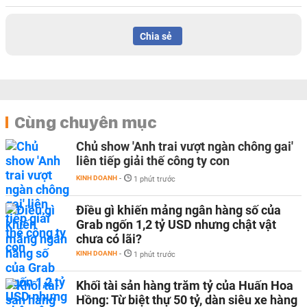
Chia sẻ
Cùng chuyên mục
Chủ show 'Anh trai vượt ngàn chông gai'
liên tiếp giải thế công ty con
KINH DOANH
-
1 phút trước
Điều gì khiến mảng ngân hàng số của
Grab ngốn 1,2 tỷ USD nhưng chật vật
chưa có lãi?
KINH DOANH
-
1 phút trước
Khối tài sản hàng trăm tỷ của Huấn Hoa
Hồng: Từ biệt thự 50 tỷ, dàn siêu xe hàng