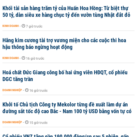
Khối tài sản hàng trăm tỷ của Huấn Hoa Hồng: Từ biệt thự
50 tỷ, dàn siêu xe hàng chục tỷ đến vườn tùng Nhật đắt đỏ
KINH DOANH
-
7 giờ trước
Hãng kim cương tài trợ vương miện cho các cuộc thi hoa
hậu thông báo ngừng hoạt động
KINH DOANH
-
16 giờ trước
Hoá chất Đức Giang công bố hai ứng viên HĐQT, cổ phiếu
DGC tăng trần
DOANH NGHIỆP
-
16 giờ trước
Khởi tố Chủ tịch Công ty Mekolor từng đề xuất làm dự án
đường sắt tốc độ cao Bắc - Nam 100 tỷ USD bằng vốn tự có
DOANH NGHIỆP
-
15 giờ trước
Cổ phiếu VNZ tăng gần 190.000 đồng/cp sau 5 phiên, gấp