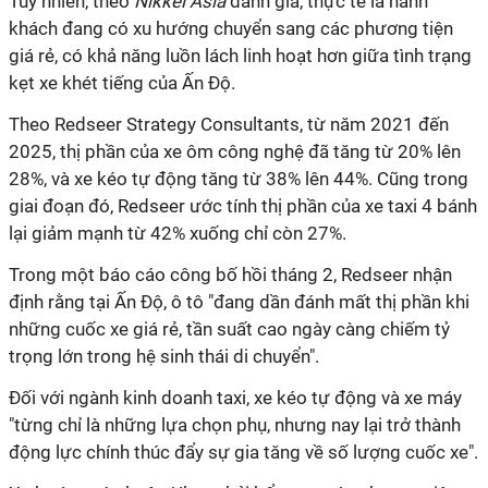
Tuy nhiên, theo
Nikkei Asia
đánh giá, thực tế là hành
khách đang có xu hướng chuyển sang các phương tiện
giá rẻ, có khả năng luồn lách linh hoạt hơn giữa tình trạng
kẹt xe khét tiếng của Ấn Độ.
Theo Redseer Strategy Consultants, từ năm 2021 đến
2025, thị phần của xe ôm công nghệ đã tăng từ 20% lên
28%, và xe kéo tự động tăng từ 38% lên 44%. Cũng trong
giai đoạn đó, Redseer ước tính thị phần của xe taxi 4 bánh
lại giảm mạnh từ 42% xuống chỉ còn 27%.
Trong một báo cáo công bố hồi tháng 2, Redseer nhận
định rằng tại Ấn Độ, ô tô "đang dần đánh mất thị phần khi
những cuốc xe giá rẻ, tần suất cao ngày càng chiếm tỷ
trọng lớn trong hệ sinh thái di chuyển".
Đối với ngành kinh doanh taxi, xe kéo tự động và xe máy
"từng chỉ là những lựa chọn phụ, nhưng nay lại trở thành
động lực chính thúc đẩy sự gia tăng về số lượng cuốc xe".