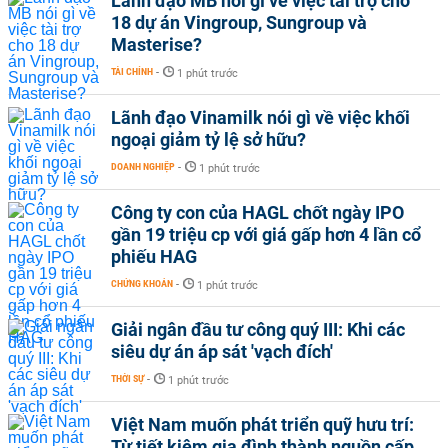
Lãnh đạo MB nói gì về việc tài trợ cho
18 dự án Vingroup, Sungroup và
Masterise?
TÀI CHÍNH
-
1 phút trước
Lãnh đạo Vinamilk nói gì về việc khối
ngoại giảm tỷ lệ sở hữu?
DOANH NGHIỆP
-
1 phút trước
Công ty con của HAGL chốt ngày IPO
gần 19 triệu cp với giá gấp hơn 4 lần cổ
phiếu HAG
CHỨNG KHOÁN
-
1 phút trước
Giải ngân đầu tư công quý III: Khi các
siêu dự án áp sát 'vạch đích'
THỜI SỰ
-
1 phút trước
Việt Nam muốn phát triển quỹ hưu trí:
Từ tiết kiệm gia đình thành nguồn cấp