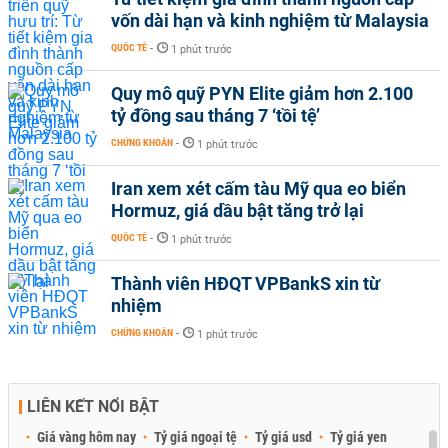
vốn dài hạn và kinh nghiệm từ Malaysia
QUỐC TẾ
-
1 phút trước
Quy mô quỹ PYN Elite giảm hơn 2.100
tỷ đồng sau tháng 7 ‘tồi tệ’
CHỨNG KHOÁN
-
1 phút trước
Iran xem xét cấm tàu Mỹ qua eo biển
Hormuz, giá dầu bật tăng trở lại
QUỐC TẾ
-
1 phút trước
Thành viên HĐQT VPBankS xin từ
nhiệm
CHỨNG KHOÁN
-
1 phút trước
LIÊN KẾT NỔI BẬT
Giá vàng hôm nay
Tỷ giá ngoại tệ
Tỷ giá usd
Tỷ giá yen