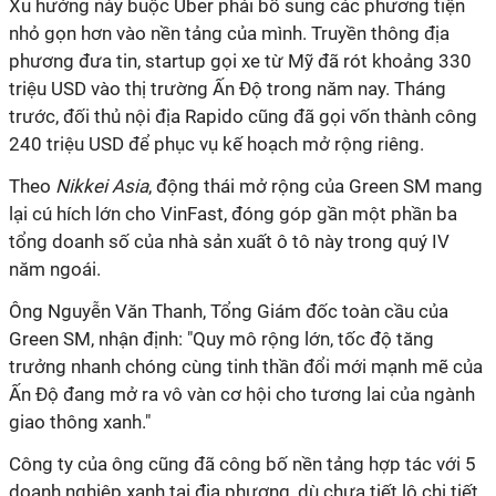
Xu hướng này buộc Uber phải bổ sung các phương tiện
nhỏ gọn hơn vào nền tảng của mình. Truyền thông địa
phương đưa tin, startup gọi xe từ Mỹ đã rót khoảng 330
triệu USD vào thị trường Ấn Độ trong năm nay. Tháng
trước, đối thủ nội địa Rapido cũng đã gọi vốn thành công
240 triệu USD để phục vụ kế hoạch mở rộng riêng.
Theo
Nikkei Asia
, động thái mở rộng của Green SM mang
lại cú hích lớn cho VinFast, đóng góp gần một phần ba
tổng doanh số của nhà sản xuất ô tô này trong quý IV
năm ngoái.
Ông Nguyễn Văn Thanh, Tổng Giám đốc toàn cầu của
Green SM, nhận định: "Quy mô rộng lớn, tốc độ tăng
trưởng nhanh chóng cùng tinh thần đổi mới mạnh mẽ của
Ấn Độ đang mở ra vô vàn cơ hội cho tương lai của ngành
giao thông xanh."
Công ty của ông cũng đã công bố nền tảng hợp tác với 5
doanh nghiệp xanh tại địa phương, dù chưa tiết lộ chi tiết