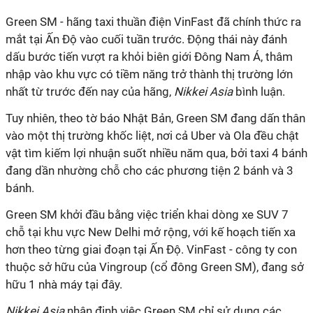
Green SM - hãng taxi thuần điện VinFast đã chính thức ra
mắt tại Ấn Độ vào cuối tuần trước. Động thái này đánh
dấu bước tiến vượt ra khỏi biên giới Đông Nam Á, thâm
nhập vào khu vực có tiềm năng trở thành thị trường lớn
nhất từ trước đến nay của hãng,
Nikkei Asia
bình luận.
Tuy nhiên, theo tờ báo Nhật Bản, Green SM đang dấn thân
vào một thị trường khốc liệt, nơi cả Uber và Ola đều chật
vật tìm kiếm lợi nhuận suốt nhiều năm qua, bởi taxi 4 bánh
đang dần nhường chỗ cho các phương tiện 2 bánh và 3
bánh.
Green SM khởi đầu bằng việc triển khai dòng xe SUV 7
chỗ tại khu vực New Delhi mở rộng, với kế hoạch tiến xa
hơn theo từng giai đoạn tại Ấn Độ. VinFast - công ty con
thuộc sở hữu của Vingroup (cổ đông Green SM), đang sở
hữu 1 nhà máy tại đây.
Nikkei Asia
nhận định việc Green SM chỉ sử dụng các