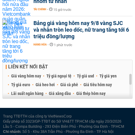
nhóm tư nhân
TÀI CHÍNH
-
15 giờ trước
Bảng giá vàng hôm nay 9/8 vàng SJC
và nhẫn tròn leo dốc, nữ trang tăng tới 6
triệu đồng/lượng
HÀNG HÓA
-
1 phút trước
LIÊN KẾT NỔI BẬT
Giá vàng hôm nay
Tỷ giá ngoại tệ
Tỷ giá usd
Tỷ giá yen
Tỷ giá euro
Giá heo hơi
Giá cà phê
Giá tiêu hôm nay
Lãi suất ngân hàng
Giá xăng dầu
Giá thép hôm nay
Giá sầu riêng
Giá thịt heo
Giá gạo
Giá cao su
Best Retail Brokers
Diễn đàn đầu tư Việt Nam 2026
Trang TTĐTTH của công ty VietNewsCorp
Giấy phép số 3323/GP-TTĐT do Sở VH&TT TP.HCM cấp ngày 20/3/2026
Lầu 5 - Compa Building - 293 Điện Biên Phủ - Phường Gia Định - TP.HCM
Chi nhánh:
Số 5 - Khu 38A Trần Phú - Phường Ba Đình - TP. Hà Nội