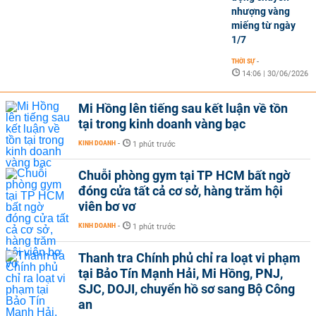
nhượng vàng
miếng từ ngày
1/7
THỜI SỰ
-
14:06 | 30/06/2026
Mi Hồng lên tiếng sau kết luận về tồn
tại trong kinh doanh vàng bạc
KINH DOANH
-
1 phút trước
Chuỗi phòng gym tại TP HCM bất ngờ
đóng cửa tất cả cơ sở, hàng trăm hội
viên bơ vơ
KINH DOANH
-
1 phút trước
Thanh tra Chính phủ chỉ ra loạt vi phạm
tại Bảo Tín Mạnh Hải, Mi Hồng, PNJ,
SJC, DOJI, chuyển hồ sơ sang Bộ Công
an