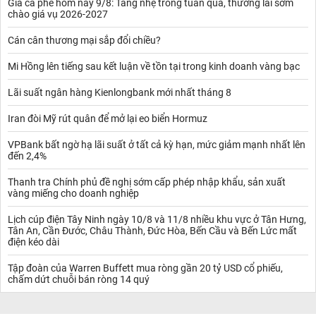
Giá cà phê hôm nay 9/8: Tăng nhẹ trong tuần qua, thương lái sớm
chào giá vụ 2026-2027
Cán cân thương mại sắp đổi chiều?
Mi Hồng lên tiếng sau kết luận về tồn tại trong kinh doanh vàng bạc
Lãi suất ngân hàng Kienlongbank mới nhất tháng 8
Iran đòi Mỹ rút quân để mở lại eo biển Hormuz
VPBank bất ngờ hạ lãi suất ở tất cả kỳ hạn, mức giảm mạnh nhất lên
đến 2,4%
Thanh tra Chính phủ đề nghị sớm cấp phép nhập khẩu, sản xuất
vàng miếng cho doanh nghiệp
Lịch cúp điện Tây Ninh ngày 10/8 và 11/8 nhiều khu vực ở Tân Hưng,
Tân An, Cần Đước, Châu Thành, Đức Hòa, Bến Cầu và Bến Lức mất
điện kéo dài
Tập đoàn của Warren Buffett mua ròng gần 20 tỷ USD cổ phiếu,
chấm dứt chuỗi bán ròng 14 quý