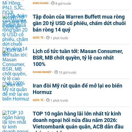
KINH DOANH
-
8 giờ trước
Tập đoàn của Warren Buffett mua ròng
gần 20 tỷ USD cổ phiếu, chấm dứt chuỗi
bán ròng 14 quý
QUỐC TẾ
-
1 phút trước
Lịch cổ tức tuần tới: Masan Consumer,
BSR, MB chốt quyền, tỷ lệ cao nhất
100%
DOANH NGHIỆP
-
15 giờ trước
Iran đòi Mỹ rút quân để mở lại eo biển
Hormuz
QUỐC TẾ
-
1 phút trước
TOP 10 ngân hàng lãi lớn nhất từ kinh
doanh ngoại hối nửa đầu năm 2026:
Vietcombank quán quân, ACB dẫn đầu