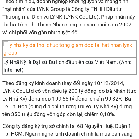
Theo tìm hiểu, doanh nghiệp khởi nguyên và mang tính
“hạt nhân” của LYNK Group là Công ty TNHH Đầu tư
Thương mại Dịch vụ LYNK (LYNK Co., Ltd). Pháp nhân này
do bà Trần Thị Thanh Nhàn sáng lập vào cuối năm 2007
và chi phối vốn gần như tuyệt đối.
Lý Nhã Kỳ là Đại sứ Du lịch đầu tiên của Việt Nam. (Ảnh:
Internet)
Theo đăng ký kinh doanh thay đổi ngày 10/12/2014,
LYNK Co., Ltd có vốn điều lệ 200 tỷ đồng, do bà Nhàn (tức
Lý Nhã Kỳ) đóng góp 199,65 tỷ đồng, chiếm 99,82%; Bà
Lê Thị Hòa (cùng địa chỉ thường trú với Lý Nhã Kỳ) đứng
tên 350 triệu đồng vốn góp còn lại, chiếm 0,18%.
Công ty đăng ký trụ sở chính tại 68 Nguyễn Huệ, Quận 1,
Tp. HCM; Ngành nghề kinh doanh chính là mua bán vàng