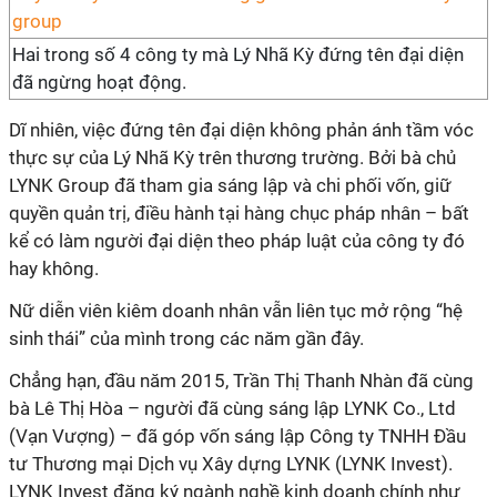
Hai trong số 4 công ty mà Lý Nhã Kỳ đứng tên đại diện
đã ngừng hoạt động.
Dĩ nhiên, việc đứng tên đại diện không phản ánh tầm vóc
thực sự của Lý Nhã Kỳ trên thương trường. Bởi bà chủ
LYNK Group đã tham gia sáng lập và chi phối vốn, giữ
quyền quản trị, điều hành tại hàng chục pháp nhân – bất
kể có làm người đại diện theo pháp luật của công ty đó
hay không.
Nữ diễn viên kiêm doanh nhân vẫn liên tục mở rộng “hệ
sinh thái” của mình trong các năm gần đây.
Chẳng hạn, đầu năm 2015, Trần Thị Thanh Nhàn đã cùng
bà Lê Thị Hòa – người đã cùng sáng lập LYNK Co., Ltd
(Vạn Vượng) – đã góp vốn sáng lập Công ty TNHH Đầu
tư Thương mại Dịch vụ Xây dựng LYNK (LYNK Invest).
LYNK Invest đăng ký ngành nghề kinh doanh chính như