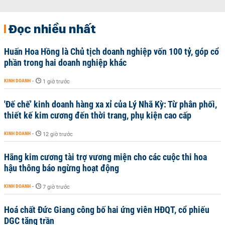
Đọc nhiều nhất
Huấn Hoa Hồng là Chủ tịch doanh nghiệp vốn 100 tỷ, góp cổ
phần trong hai doanh nghiệp khác
KINH DOANH
-
1 giờ trước
'Đế chế’ kinh doanh hàng xa xỉ của Lý Nhã Kỳ: Từ phân phối,
thiết kế kim cương đến thời trang, phụ kiện cao cấp
KINH DOANH
-
12 giờ trước
Hãng kim cương tài trợ vương miện cho các cuộc thi hoa
hậu thông báo ngừng hoạt động
KINH DOANH
-
7 giờ trước
Hoá chất Đức Giang công bố hai ứng viên HĐQT, cổ phiếu
DGC tăng trần