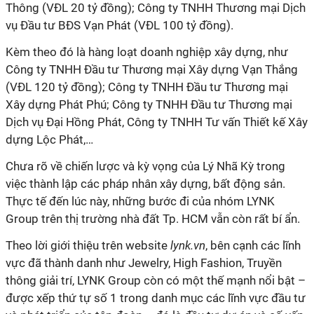
Thông (VĐL 20 tỷ đồng); Công ty TNHH Thương mại Dịch
vụ Đầu tư BĐS Vạn Phát (VĐL 100 tỷ đồng).
Kèm theo đó là hàng loạt doanh nghiệp xây dựng, như
Công ty TNHH Đầu tư Thương mại Xây dựng Vạn Thắng
(VĐL 120 tỷ đồng); Công ty TNHH Đầu tư Thương mại
Xây dựng Phát Phú; Công ty TNHH Đầu tư Thương mại
Dịch vụ Đại Hồng Phát, Công ty TNHH Tư vấn Thiết kế Xây
dựng Lộc Phát,…
Chưa rõ về chiến lược và kỳ vọng của Lý Nhã Kỳ trong
việc thành lập các pháp nhân xây dựng, bất động sản.
Thực tế đến lúc này, những bước đi của nhóm LYNK
Group trên thị trường nhà đất Tp. HCM vẫn còn rất bí ẩn.
Theo lời giới thiệu trên website
lynk.vn
, bên cạnh các lĩnh
vực đã thành danh như Jewelry, High Fashion, Truyền
thông giải trí, LYNK Group còn có một thế mạnh nổi bật –
được xếp thứ tự số 1 trong danh mục các lĩnh vực đầu tư