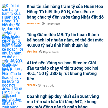
Khối tài sản hàng trăm tỷ của Huấn Hoa
Hồng: Từ biệt thự 50 tỷ, dàn siêu xe
hàng chục tỷ đến vườn tùng Nhật đắt đỏ
KINH DOANH
-
1 phút trước
Tổng Giám đốc MB: Tự tin hoàn thành
kế hoạch lợi nhuận năm, có thể đạt mốc
40.000 tỷ nếu tình hình thuận lợi
TÀI CHÍNH
-
13 phút trước
AI trở nên 'đáng sợ' hơn Bitcoin: Giới
đầu tư tháo chạy vì thị trường bốc hơi
40%, 150 tỷ USD bị rút không thương
tiếc
QUỐC TẾ
-
1 giờ trước
Doanh nghiệp duy nhất sản xuất vàng
mã trên sàn báo lãi tăng 64%, không
vay một đồng nào từ ngân hàng