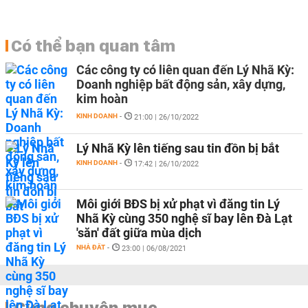
Có thể bạn quan tâm
Các công ty có liên quan đến Lý Nhã Kỳ:
Doanh nghiệp bất động sản, xây dựng,
kim hoàn
KINH DOANH
-
21:00 | 26/10/2022
Lý Nhã Kỳ lên tiếng sau tin đồn bị bắt
KINH DOANH
-
17:42 | 26/10/2022
Môi giới BĐS bị xử phạt vì đăng tin Lý
Nhã Kỳ cùng 350 nghệ sĩ bay lên Đà Lạt
'săn' đất giữa mùa dịch
NHÀ ĐẤT
-
23:00 | 06/08/2021
Cùng chuyên mục