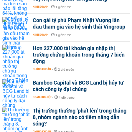
KINH DOANH
-
1 giờ trước
Con gái tỷ phú Phạm Nhật Vượng lần
đầu tham gia vào hệ sinh thái Vingroup
KINH DOANH
-
1 giờ trước
Hơn 227.000 tài khoản gia nhập thị
trường chứng khoán trong tháng 7 biến
động
CHỨNG KHOÁN
-
2 giờ trước
Bamboo Capital và BCG Land bị hủy tư
cách công ty đại chúng
DOANH NGHIỆP
-
4 giờ trước
Thị trường thường ‘phất lên’ trong tháng
8, nhóm ngành nào có tiềm năng dẫn
sóng?
CHỨNG KHOÁN
-