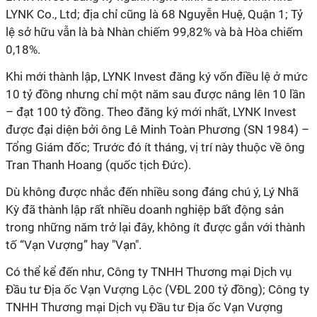
LYNK Co., Ltd; địa chỉ cũng là 68 Nguyễn Huệ, Quận 1; Tỷ
lệ sở hữu vẫn là bà Nhàn chiếm 99,82% và bà Hòa chiếm
0,18%.
Khi mới thành lập, LYNK Invest đăng ký vốn điều lệ ở mức
10 tỷ đồng nhưng chỉ một năm sau được nâng lên 10 lần
– đạt 100 tỷ đồng. Theo đăng ký mới nhất, LYNK Invest
được đại diện bởi ông Lê Minh Toàn Phương (SN 1984) –
Tổng Giám đốc; Trước đó ít tháng, vị trí này thuộc về ông
Tran Thanh Hoang (quốc tịch Đức).
Dù không được nhắc đến nhiều song đáng chú ý, Lý Nhã
Kỳ đã thành lập rất nhiều doanh nghiệp bất động sản
trong những năm trở lại đây, không ít được gắn với thành
tố “Vạn Vượng” hay "Vạn".
Có thể kể đến như, Công ty TNHH Thương mại Dịch vụ
Đầu tư Địa ốc Vạn Vượng Lộc (VĐL 200 tỷ đồng); Công ty
TNHH Thương mại Dịch vụ Đầu tư Địa ốc Vạn Vượng