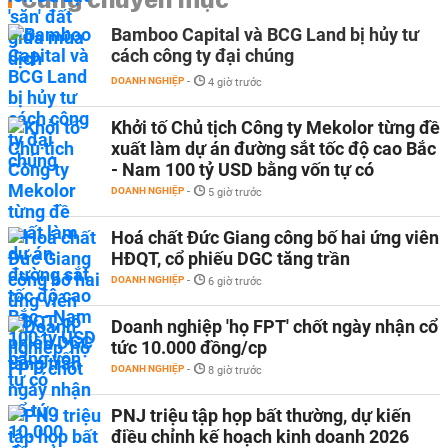
Bamboo Capital và BCG Land bị hủy tư
cách công ty đại chúng
DOANH NGHIỆP
-
4 giờ trước
Khởi tố Chủ tịch Công ty Mekolor từng đề
xuất làm dự án đường sắt tốc độ cao Bắc
- Nam 100 tỷ USD bằng vốn tự có
DOANH NGHIỆP
-
5 giờ trước
Hoá chất Đức Giang công bố hai ứng viên
HĐQT, cổ phiếu DGC tăng trần
DOANH NGHIỆP
-
6 giờ trước
Doanh nghiệp 'họ FPT' chốt ngày nhận cổ
tức 10.000 đồng/cp
DOANH NGHIỆP
-
8 giờ trước
PNJ triệu tập họp bất thường, dự kiến
điều chỉnh kế hoạch kinh doanh 2026