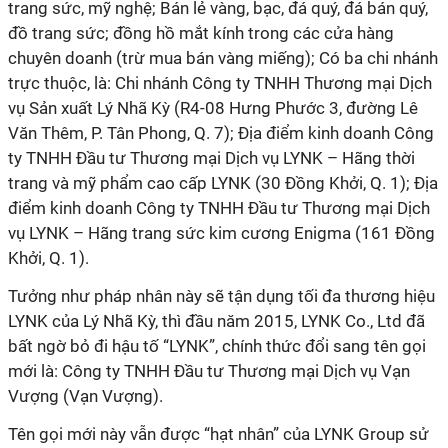
trang sức, mỹ nghệ; Bán lẻ vàng, bạc, đá quý, đá bán quý,
đồ trang sức; đồng hồ mắt kính trong các cửa hàng
chuyên doanh (trừ mua bán vàng miếng); Có ba chi nhánh
trực thuộc, là: Chi nhánh Công ty TNHH Thương mại Dịch
vụ Sản xuất Lý Nhã Kỳ (R4-08 Hưng Phước 3, đường Lê
Văn Thêm, P. Tân Phong, Q. 7); Địa điểm kinh doanh Công
ty TNHH Đầu tư Thương mại Dịch vụ LYNK – Hãng thời
trang và mỹ phẩm cao cấp LYNK (30 Đồng Khởi, Q. 1); Địa
điểm kinh doanh Công ty TNHH Đầu tư Thương mại Dịch
vụ LYNK – Hãng trang sức kim cương Enigma (161 Đồng
Khởi, Q. 1).
Tưởng như pháp nhân này sẽ tận dụng tối đa thương hiệu
LYNK của Lý Nhã Kỳ, thì đầu năm 2015, LYNK Co., Ltd đã
bất ngờ bỏ đi hậu tố “LYNK”, chính thức đổi sang tên gọi
mới là: Công ty TNHH Đầu tư Thương mại Dịch vụ Vạn
Vượng (Vạn Vượng).
Tên gọi mới này vẫn được “hạt nhân” của LYNK Group sử