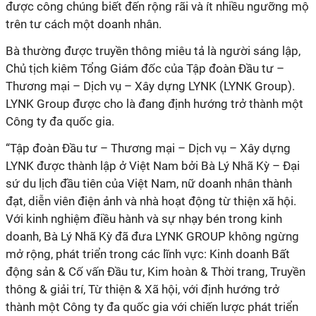
được công chúng biết đến rộng rãi và ít nhiều ngưỡng mộ
trên tư cách một doanh nhân.
Bà thường được truyền thông miêu tả là người sáng lập,
Chủ tịch kiêm Tổng Giám đốc của Tập đoàn Đầu tư –
Thương mại – Dịch vụ – Xây dựng LYNK (LYNK Group).
LYNK Group được cho là đang định hướng trở thành một
Công ty đa quốc gia.
“Tập đoàn Đầu tư – Thương mại – Dịch vụ – Xây dựng
LYNK được thành lập ở Việt Nam bởi Bà Lý Nhã Kỳ – Đại
sứ du lịch đầu tiên của Việt Nam, nữ doanh nhân thành
đạt, diễn viên điện ảnh và nhà hoạt động từ thiện xã hội.
Với kinh nghiệm điều hành và sự nhạy bén trong kinh
doanh, Bà Lý Nhã Kỳ đã đưa LYNK GROUP không ngừng
mở rộng, phát triển trong các lĩnh vực: Kinh doanh Bất
động sản & Cố vấn Đầu tư, Kim hoàn & Thời trang, Truyền
thông & giải trí, Từ thiện & Xã hội, với định hướng trở
thành một Công ty đa quốc gia với chiến lược phát triển