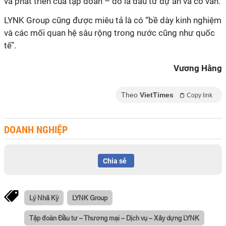
và phát triển của tập đoàn – đó là đầu tư dự án và cố vấn.
LYNK Group cũng được miêu tả là có “bề dày kinh nghiệm
và các mối quan hệ sâu rộng trong nước cũng như quốc
tế".
Vương Hằng
Theo
VietTimes
Copy link
DOANH NGHIỆP
Chia sẻ
Lý Nhã Kỳ
LYNK Group
Tập đoàn Đầu tư – Thương mại – Dịch vụ – Xây dựng LYNK