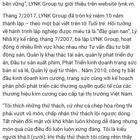
bền vững”, LYNK Group tự giới thiệu trên website
lynk.vn
.
Tháng 7/2017, LYNK Group đã tròn kỷ niệm 10 năm
thành lập – theo một bài viết trên tờ
Tuổi trẻ
. Hồi tưởng
về hành trình lập nghiệp được miêu tả là “đầy gian nan”, Lý
Nhã Kỳ kể rằng, tháng 7/2007, bà lập LYNK Group, hoạt
động ở nhiều lĩnh vực khác nhau như Tư vấn đầu tư bất
động sản, Quản lý khai thác tài sản, quản lý phát triển dự
án, Đầu tư sản xuất phim, Phát Triển kinh doanh trang sức
bán sỉ và lẻ, Quản lý quỹ từ thiện… Năm 2010, công ty bắt
đầu kinh doanh kim cương, trang sức cùng với kế hoạch
phân phối phát triển các thương quyền quốc tế của các
thương hiệu kim cương cao cấp tại thị trường Việt Nam.
“Tôi thích những thử thách, cứ như cá chép hóa rồng thì
phải vượt vũ môn, chấp nhận thử thách lội ngược dòng.
Tất nhiên đối mặt với khó khăn luôn không dễ dàng nhưng
món quà của điều đó luôn luôn xứng đáng. Tôi là kiểu
người khá lì (cười), khi thấy thử thách tôi cũng nhìn thấy