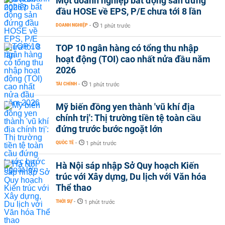
Một doanh nghiệp bất động sản đứng
đầu HOSE về EPS, P/E chưa tới 8 lần
DOANH NGHIỆP
-
1 phút trước
TOP 10 ngân hàng có tổng thu nhập
hoạt động (TOI) cao nhất nửa đầu năm
2026
TÀI CHÍNH
-
1 phút trước
Mỹ biến đồng yen thành 'vũ khí địa
chính trị': Thị trường tiền tệ toàn cầu
đứng trước bước ngoặt lớn
QUỐC TẾ
-
1 phút trước
Hà Nội sáp nhập Sở Quy hoạch Kiến
trúc với Xây dựng, Du lịch với Văn hóa
Thể thao
THỜI SỰ
-
1 phút trước