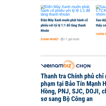
Điện Máy Xanh muốn phát hành cổ
Sau nh
phiếu với tỷ lệ 1:1 để tăng thanh
thấy cơ
khoản
CHỨNG 
DOANH NGHIỆP
-
11 giờ trước
Thanh tra Chính phủ chỉ r
phạm tại Bảo Tín Mạnh H
Hồng, PNJ, SJC, DOJI, 
sơ sang Bộ Công an