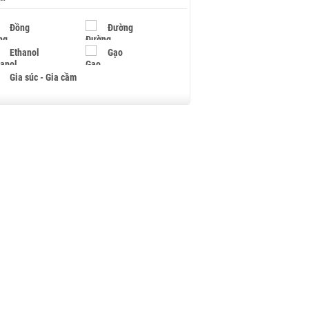
Đồng
Đường
Ethanol
Gạo
Gia súc - Gia cầm
Giấy
Gỗ
Hạt điều
Hồ tiêu - Hạt tiêu
Khí đốt
Kim loại khác
Mắc ca
Muối
Ngũ cốc
Nhựa - Hạt nhựa
Palladium
Phân bón