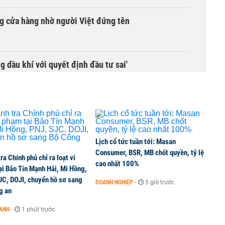
g cửa hàng nhờ người Việt đứng tên
g dầu khí với quyết định đầu tư sai'
 độ hai dự án giao thông trọng điểm phía Nam Thủ đô
Lịch cổ tức tuần tới: Masan
 và thiết bị gập đang định hình xu hướng nâng cấp
Consumer, BSR, MB chốt quyền, tỷ lệ
ra Chính phủ chỉ ra loạt vi
cao nhất 100%
ại Bảo Tín Mạnh Hải, Mi Hồng,
JC, DOJI, chuyển hồ sơ sang
DOANH NGHIỆP
-
5 giờ trước
g an
cực về tiền đồng của Việt Nam
OANH
-
1 phút trước