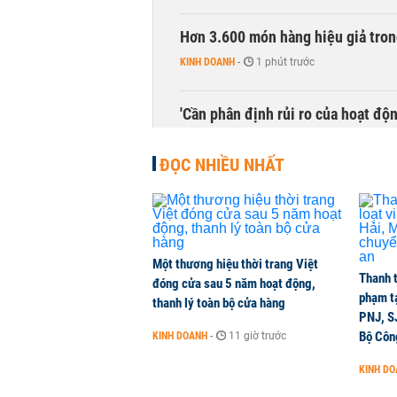
Hơn 3.600 món hàng hiệu giả tron
KINH DOANH
-
1 phút trước
'Cần phân định rủi ro của hoạt độn
THỜI SỰ
-
1 phút trước
ĐỌC NHIỀU NHẤT
Bí thư Thành ủy Hà Nội thúc tiến
THỜI SỰ
-
1 phút trước
Một thương hiệu thời trang Việt
CEO Viettel Store: Smartphone AI
Thanh t
đóng cửa sau 5 năm hoạt động,
của người dùng
phạm t
thanh lý toàn bộ cửa hàng
CHUYỂN ĐỘNG THỊ TRƯỜNG
-
1 phút trước
PNJ, S
Bộ Côn
KINH DOANH
-
11 giờ trước
Chuyên gia quốc tế đánh giá tích 
KINH D
TÀI CHÍNH
-
2 giờ trước