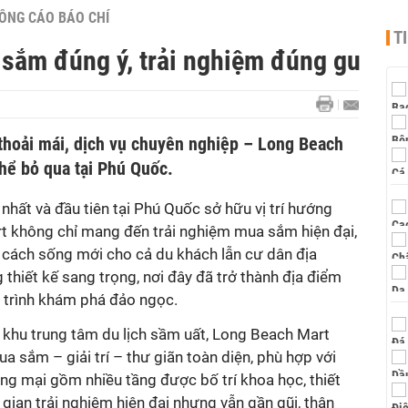
ÔNG CÁO BÁO CHÍ
T
sắm đúng ý, trải nghiệm đúng gu
hoải mái, dịch vụ chuyên nghiệp – Long Beach
hể bỏ qua tại Phú Quốc.
nhất và đầu tiên tại Phú Quốc sở hữu vị trí hướng
rt không chỉ mang đến trải nghiệm mua sắm hiện đại,
cách sống mới cho cả du khách lẫn cư dân địa
thiết kế sang trọng, nơi đây đã trở thành địa điểm
 trình khám phá đảo ngọc.
gay khu trung tâm du lịch sầm uất, Long Beach Mart
a sắm – giải trí – thư giãn toàn diện, phù hợp với
ng mại gồm nhiều tầng được bố trí khoa học, thiết
gian trải nghiệm hiện đại nhưng vẫn gần gũi, thân