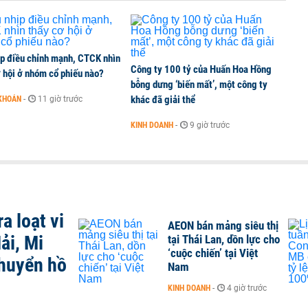
ịp điều chỉnh mạnh, CTCK nhìn
Công ty 100 tỷ của Huấn Hoa Hồng
 hội ở nhóm cổ phiếu nào?
bỗng dưng ‘biến mất’, một công ty
khác đã giải thể
KHOÁN
-
11 giờ trước
KINH DOANH
-
9 giờ trước
a loạt vi
AEON bán mảng siêu thị
ải, Mi
tại Thái Lan, dồn lực cho
‘cuộc chiến’ tại Việt
chuyển hồ
Nam
KINH DOANH
-
4 giờ trước