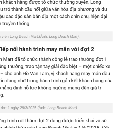
ân khách hàng được tổ chức thường xuyên, Long
u trở thành cầu nối giữa văn hóa địa phương và du
iệu các đặc sản bản địa một cách chỉn chu, hiện đại
 truyền thống.
n viên Long Beach Mart.(Ảnh:
Long Beach Mart)
.
iếp nối hành trình may mắn với đợt 2
Mart đã tổ chức thành công lễ trao thưởng đợt 1
ng thưởng, trao tận tay giải đặc biệt – một chiếc xe
g – cho anh Hồ Văn Tâm, vị khách hàng may mắn đầu
mốc đáng nhớ trong hành trình gắn kết khách hàng của
khẳng định nỗ lực không ngừng mang đến giá trị
ng.
 đợt 1 ngày 2
9/
3
/
2025.(Ảnh:
Long Beach Mart)
.
ng trình rút thăm đợt 2 đang được triển khai và sẽ
ng chính thức của Long Beach Mart – 1/
6
/2025. Với