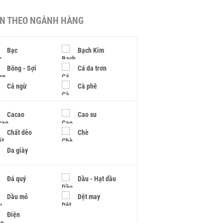
IN THEO NGÀNH HÀNG
Bạc
Bạch Kim
Bông - Sợi
Cá da trơn
Cá ngừ
Cà phê
Cacao
Cao su
Chất dẻo
Chè
Da giày
Đá quý
Dầu - Hạt dầu
Dầu mỏ
Dệt may
Điện