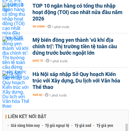
TOP 10 ngân hàng có tổng thu nhập
hoạt động (TOI) cao nhất nửa đầu năm
2026
TÀI CHÍNH
-
1 phút trước
Mỹ biến đồng yen thành 'vũ khí địa
chính trị': Thị trường tiền tệ toàn cầu
đứng trước bước ngoặt lớn
QUỐC TẾ
-
1 phút trước
Hà Nội sáp nhập Sở Quy hoạch Kiến
trúc với Xây dựng, Du lịch với Văn hóa
Thể thao
THỜI SỰ
-
1 phút trước
LIÊN KẾT NỔI BẬT
Giá vàng hôm nay
Tỷ giá ngoại tệ
Tỷ giá usd
Tỷ giá yen