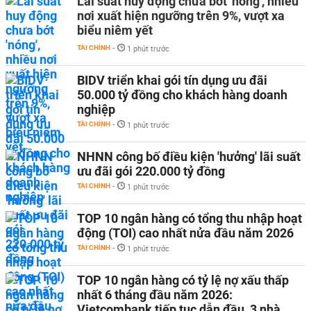
Lãi suất huy động chưa bớt 'nóng', nhiều
nơi xuất hiện ngưỡng trên 9%, vượt xa
biểu niêm yết
TÀI CHÍNH
-
1 phút trước
BIDV triển khai gói tín dụng ưu đãi
50.000 tỷ đồng cho khách hàng doanh
nghiệp
TÀI CHÍNH
-
1 phút trước
NHNN công bố điều kiện 'hưởng' lãi suất
ưu đãi gói 220.000 tỷ đồng
TÀI CHÍNH
-
1 phút trước
TOP 10 ngân hàng có tổng thu nhập hoạt
động (TOI) cao nhất nửa đầu năm 2026
TÀI CHÍNH
-
1 phút trước
TOP 10 ngân hàng có tỷ lệ nợ xấu thấp
nhất 6 tháng đầu năm 2026:
Vietcombank tiếp tục dẫn đầu, 3 nhà