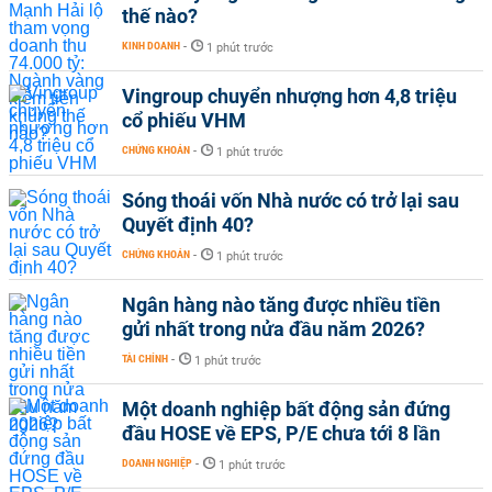
thế nào?
KINH DOANH
-
1 phút trước
Vingroup chuyển nhượng hơn 4,8 triệu
cổ phiếu VHM
CHỨNG KHOÁN
-
1 phút trước
Sóng thoái vốn Nhà nước có trở lại sau
Quyết định 40?
CHỨNG KHOÁN
-
1 phút trước
Ngân hàng nào tăng được nhiều tiền
gửi nhất trong nửa đầu năm 2026?
TÀI CHÍNH
-
1 phút trước
Một doanh nghiệp bất động sản đứng
đầu HOSE về EPS, P/E chưa tới 8 lần
DOANH NGHIỆP
-
1 phút trước