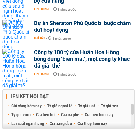
bộ cửa hàng
KINH DOANH
-
1 phút trước
Dự án Sheraton Phú Quốc bị buộc chấm
dứt hoạt động
NHÀ ĐẤT
-
1 phút trước
Công ty 100 tỷ của Huấn Hoa Hồng
bỗng dưng ‘biến mất’, một công ty khác
đã giải thể
KINH DOANH
-
1 phút trước
LIÊN KẾT NỔI BẬT
Giá vàng hôm nay
Tỷ giá ngoại tệ
Tỷ giá usd
Tỷ giá yen
Tỷ giá euro
Giá heo hơi
Giá cà phê
Giá tiêu hôm nay
Lãi suất ngân hàng
Giá xăng dầu
Giá thép hôm nay
Giá sầu riêng
Giá thịt heo
Giá gạo
Giá cao su