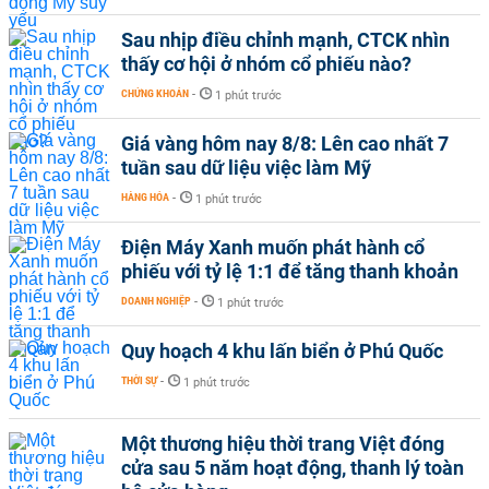
Sau nhịp điều chỉnh mạnh, CTCK nhìn
thấy cơ hội ở nhóm cổ phiếu nào?
CHỨNG KHOÁN
-
1 phút trước
Giá vàng hôm nay 8/8: Lên cao nhất 7
tuần sau dữ liệu việc làm Mỹ
HÀNG HÓA
-
1 phút trước
Điện Máy Xanh muốn phát hành cổ
phiếu với tỷ lệ 1:1 để tăng thanh khoản
DOANH NGHIỆP
-
1 phút trước
Quy hoạch 4 khu lấn biển ở Phú Quốc
THỜI SỰ
-
1 phút trước
Một thương hiệu thời trang Việt đóng
cửa sau 5 năm hoạt động, thanh lý toàn