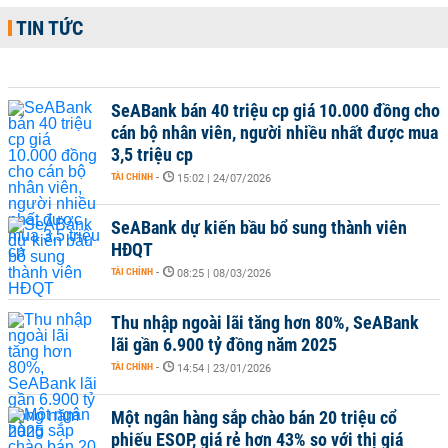
TIN TỨC
SeABank bán 40 triệu cp giá 10.000 đồng cho
cán bộ nhân viên, người nhiều nhất được mua
3,5 triệu cp
TÀI CHÍNH
-
15:02 | 24/07/2026
SeABank dự kiến bầu bổ sung thành viên
HĐQT
TÀI CHÍNH
-
08:25 | 08/03/2026
Thu nhập ngoài lãi tăng hơn 80%, SeABank
lãi gần 6.900 tỷ đồng năm 2025
TÀI CHÍNH
-
14:54 | 23/01/2026
Một ngân hàng sắp chào bán 20 triệu cổ
phiếu ESOP, giá rẻ hơn 43% so với thị giá