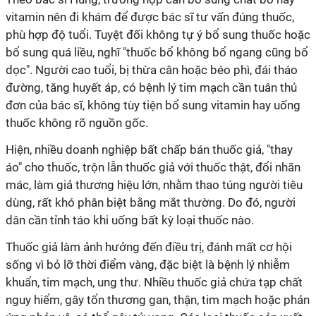
vitamin nên đi khám để được bác sĩ tư vấn đúng thuốc,
phù hợp độ tuổi. Tuyệt đối không tự ý bổ sung thuốc hoặc
bổ sung quá liều, nghĩ "thuốc bổ không bổ ngang cũng bổ
dọc". Người cao tuổi, bị thừa cân hoặc béo phì, đái tháo
đường, tăng huyết áp, có bệnh lý tim mạch cần tuân thủ
đơn của bác sĩ, không tùy tiện bổ sung vitamin hay uống
thuốc không rõ nguồn gốc.
Hiện, nhiều doanh nghiệp bất chấp bán thuốc giả, "thay
áo" cho thuốc, trộn lẫn thuốc giả với thuốc thật, đổi nhãn
mác, làm giả thương hiệu lớn, nhằm thao túng người tiêu
dùng, rất khó phân biệt bằng mắt thường. Do đó, người
dân cần tỉnh táo khi uống bất kỳ loại thuốc nào.
Thuốc giả làm ảnh hưởng đến điều trị, đánh mất cơ hội
sống vì bỏ lỡ thời điểm vàng, đặc biệt là bệnh lý nhiễm
khuẩn, tim mạch, ung thư. Nhiều thuốc giả chứa tạp chất
nguy hiểm, gây tổn thương gan, thận, tim mạch hoặc phản