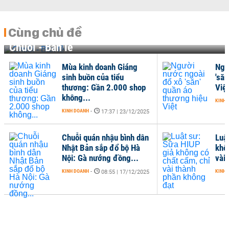
Cùng chủ đề
Chuỗi - Bán lẻ
Mùa kinh doanh Giáng
Ngư
sinh buồn của tiểu
'săn
thương: Gần 2.000 shop
Việt
không...
KINH 
KINH DOANH
-
17:37 | 23/12/2025
Chuỗi quán nhậu bình dân
Luậ
Nhật Bản sắp đổ bộ Hà
khô
Nội: Gà nướng đồng...
vài
KINH DOANH
-
KINH 
08:55 | 17/12/2025