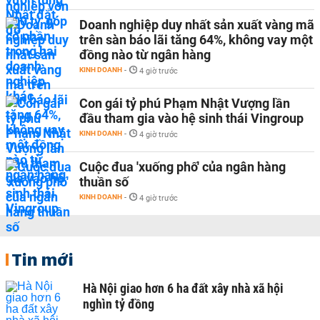
Doanh nghiệp duy nhất sản xuất vàng mã
trên sàn báo lãi tăng 64%, không vay một
đồng nào từ ngân hàng
KINH DOANH
-
4 giờ trước
Con gái tỷ phú Phạm Nhật Vượng lần
đầu tham gia vào hệ sinh thái Vingroup
KINH DOANH
-
4 giờ trước
Cuộc đua 'xuống phố' của ngân hàng
thuần số
KINH DOANH
-
4 giờ trước
Tin mới
Hà Nội giao hơn 6 ha đất xây nhà xã hội
nghìn tỷ đồng