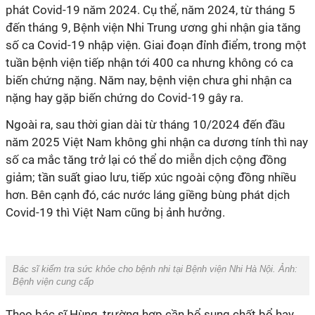
phát Covid-19 năm 2024. Cụ thể, năm 2024, từ tháng 5
đến tháng 9, Bệnh viện Nhi Trung ương ghi nhận gia tăng
số ca Covid-19 nhập viện. Giai đoạn đỉnh điểm, trong một
tuần bệnh viện tiếp nhận tới 400 ca nhưng không có ca
biến chứng nặng. Năm nay, bệnh viện chưa ghi nhận ca
nặng hay gặp biến chứng do Covid-19 gây ra.
Ngoài ra, sau thời gian dài từ tháng 10/2024 đến đầu
năm 2025 Việt Nam không ghi nhận ca dương tính thì nay
số ca mắc tăng trở lại có thể do miễn dịch cộng đồng
giảm; tần suất giao lưu, tiếp xúc ngoài cộng đồng nhiều
hơn. Bên cạnh đó, các nước láng giềng bùng phát dịch
Covid-19 thì Việt Nam cũng bị ảnh hưởng.
Bác sĩ kiểm tra sức khỏe cho bệnh nhi tại Bệnh viện Nhi Hà Nội. Ảnh:
Bệnh viện cung cấp
Theo bác sĩ Hùng, trường hợp cần bổ sung chất bổ hay