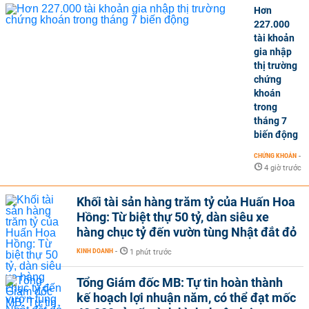
Hơn
227.000
tài khoản
gia nhập
thị trường
chứng
khoán
trong
tháng 7
biến động
CHỨNG KHOÁN
-
4 giờ trước
Khối tài sản hàng trăm tỷ của Huấn Hoa
Hồng: Từ biệt thự 50 tỷ, dàn siêu xe
hàng chục tỷ đến vườn tùng Nhật đắt đỏ
KINH DOANH
-
1 phút trước
Tổng Giám đốc MB: Tự tin hoàn thành
kế hoạch lợi nhuận năm, có thể đạt mốc