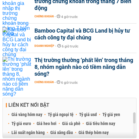
trường chứng khoán trong tháng 7 biến
động
CHỨNG KHOÁN
-
4 giờ trước
Bamboo Capital và BCG Land bị hủy tư
cách công ty đại chúng
DOANH NGHIỆP
-
6 giờ trước
Thị trường thường ‘phất lên’ trong tháng
8, nhóm ngành nào có tiềm năng dẫn
sóng?
CHỨNG KHOÁN
-
6 giờ trước
LIÊN KẾT NỔI BẬT
Giá vàng hôm nay
Tỷ giá ngoại tệ
Tỷ giá usd
Tỷ giá yen
Tỷ giá euro
Giá heo hơi
Giá cà phê
Giá tiêu hôm nay
Lãi suất ngân hàng
Giá xăng dầu
Giá thép hôm nay