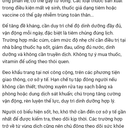
ứng phản vệ, có thể gây tử vong. Các loại thuốc sản xuất
trong điều kiện mất vệ sinh, thuốc giả dạng tiêm hoặc
vaccine có thể gây nhiễm trùng toàn thân...
Để tăng đề kháng, cần duy trì chế độ dinh dưỡng đầy đủ,
vận động mỗi ngày, đặc biệt là tiêm chủng đúng lịch.
Trường hợp mắc cúm, cảm mức độ nhẹ chỉ cần điều trị tại
nhà bằng thuốc hạ sốt, giảm đau, uống đủ nước, dinh
dưỡng và không cần truyền dịch. Không tự ý mua thuốc,
vitamin để uống theo thói quen.
Đeo khẩu trang tại nơi công cộng, trên các phương tiện
giao thông, cơ sở y tế. Hạn chế tụ tập đông người nếu
không cần thiết; thường xuyên rửa tay sạch bằng xà
phòng hoặc dung dịch sát khuẩn; chú trọng tăng cường
vận động, rèn luyện thể lực, duy trì dinh dưỡng hợp lý.
Người có biểu hiện sốt, ho, khó thở cần đến cơ sở y tế gần
nhất để được kiểm tra, theo dõi kịp thời. Các trường hợp
trở về từ vùng dịch cũng nên chủ động theo dõi sức khỏe