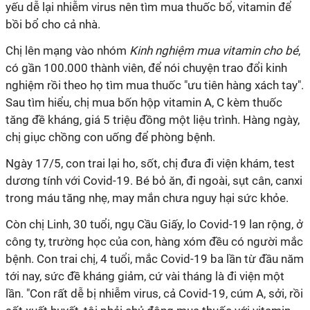
yếu dễ lại nhiễm virus nên tìm mua thuốc bổ, vitamin để
bồi bổ cho cả nhà.
Chị lên mạng vào nhóm
Kinh nghiệm mua vitamin cho bé
,
có gần 100.000 thành viên, để nói chuyện trao đổi kinh
nghiệm rồi theo họ tìm mua thuốc "ưu tiên hàng xách tay".
Sau tìm hiểu, chị mua bốn hộp vitamin A, C kèm thuốc
tăng đề kháng, giá 5 triệu đồng một liệu trình. Hàng ngày,
chị giục chồng con uống để phòng bệnh.
Ngày 17/5, con trai lại ho, sốt, chị đưa đi viện khám, test
dương tính với Covid-19. Bé bỏ ăn, đi ngoài, sụt cân, canxi
trong máu tăng nhẹ, may mắn chưa nguy hại sức khỏe.
Còn chị Linh, 30 tuổi, ngụ Cầu Giấy, lo Covid-19 lan rộng, ở
công ty, trường học của con, hàng xóm đều có người mắc
bệnh. Con trai chị, 4 tuổi, mắc Covid-19 ba lần từ đầu năm
tới nay, sức đề kháng giảm, cứ vài tháng là đi viện một
lần. "Con rất dễ bị nhiễm virus, cả Covid-19, cúm A, sởi, rồi