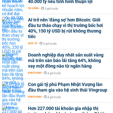
40.000 tỷ nếu tình hình thuận lợi
TÀI CHÍNH
-
3 giờ trước
AI trở nên 'đáng sợ' hơn Bitcoin: Giới
đầu tư tháo chạy vì thị trường bốc hơi
40%, 150 tỷ USD bị rút không thương
tiếc
QUỐC TẾ
-
3 giờ trước
Doanh nghiệp duy nhất sản xuất vàng
mã trên sàn báo lãi tăng 64%, không
vay một đồng nào từ ngân hàng
KINH DOANH
-
4 giờ trước
Con gái tỷ phú Phạm Nhật Vượng lần
đầu tham gia vào hệ sinh thái Vingroup
KINH DOANH
-
4 giờ trước
Hơn 227.000 tài khoản gia nhập thị