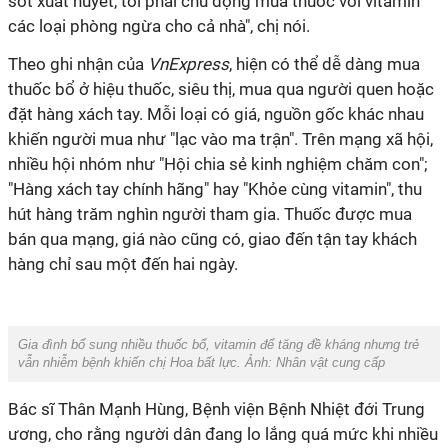
sốt xuất huyết, tôi phải chủ động mua thuốc với vitamin
các loại phòng ngừa cho cả nhà", chị nói.
Theo ghi nhận của
VnExpress
, hiện có thể dễ dàng mua
thuốc bổ ở hiệu thuốc, siêu thị, mua qua người quen hoặc
đặt hàng xách tay. Mỗi loại có giá, nguồn gốc khác nhau
khiến người mua như "lạc vào ma trận". Trên mạng xã hội,
nhiều hội nhóm như "Hội chia sẻ kinh nghiệm chăm con";
"Hàng xách tay chính hãng" hay "Khỏe cùng vitamin", thu
hút hàng trăm nghìn người tham gia. Thuốc được mua
bán qua mạng, giá nào cũng có, giao đến tận tay khách
hàng chỉ sau một đến hai ngày.
Gia đình bổ sung nhiều thuốc bổ, vitamin để tăng đề kháng nhưng trẻ
vẫn nhiễm bệnh khiến chị Hoa bất lực. Ảnh: Nhân vật cung cấp
Bác sĩ Thân Mạnh Hùng, Bệnh viện Bệnh Nhiệt đới Trung
ương, cho rằng người dân đang lo lắng quá mức khi nhiều