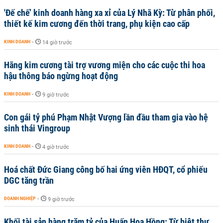
'Đế chế’ kinh doanh hàng xa xỉ của Lý Nhã Kỳ: Từ phân phối,
thiết kế kim cương đến thời trang, phụ kiện cao cấp
KINH DOANH
-
14 giờ trước
Hãng kim cương tài trợ vương miện cho các cuộc thi hoa
hậu thông báo ngừng hoạt động
KINH DOANH
-
9 giờ trước
Con gái tỷ phú Phạm Nhật Vượng lần đầu tham gia vào hệ
sinh thái Vingroup
KINH DOANH
-
4 giờ trước
Hoá chất Đức Giang công bố hai ứng viên HĐQT, cổ phiếu
DGC tăng trần
DOANH NGHIỆP
-
9 giờ trước
Khối tài sản hàng trăm tỷ của Huấn Hoa Hồng: Từ biệt thự