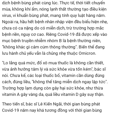
dịch bệnh bùng phát cùng lúc. Thực tế, thời tiết chuyển
mùa, không khí ẩm, nóng lạnh thất thường tạo điều kiện
virus, vi khuẩn bùng phát, mang tính quy luật hàng năm.
Ngoài ra, hầu hết bệnh nhân nhập viện đều biểu hiện nhẹ,
chưa có ca nặng do có miễn dịch, trừ trường hợp mắc
bệnh nền, nguy cơ cao. Riêng Covid-19 đã được xếp vào
mục bệnh truyền nhiễm nhóm B là bệnh thường niên,
"không khác gì cảm cúm thông thường". Biến thể đang
lưu hành chủ yếu vẫn là chủng nhẹ thuộc Omicron.
"Lo lắng quá mức, đổ xô mua thuốc là không cần thiết,
vừa ảnh hưởng tâm lý và sức khỏe vừa tốn kém", bác sĩ
nói. Chưa kể, các loại thuốc bổ, vitamin cần dùng đúng
cách, đúng liều, "không thể tăng miễn dịch ngay lập tức".
Trường hợp lạm dụng còn gây hại sức khỏe, như thừa
vitamin A gây vàng da, quá liều vitamin D gây suy thận.
Theo tiến sĩ, bác sĩ Lê Kiến Ngãi, thời gian bùng phát
Covid-19 năm nay khá tương đồng với thời gian bùng