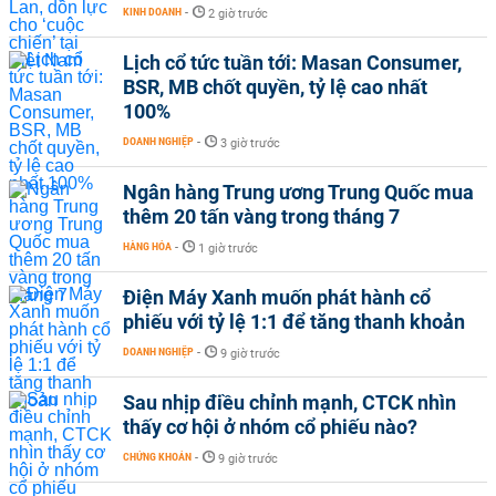
KINH DOANH
-
2 giờ trước
Lịch cổ tức tuần tới: Masan Consumer,
BSR, MB chốt quyền, tỷ lệ cao nhất
100%
DOANH NGHIỆP
-
3 giờ trước
Ngân hàng Trung ương Trung Quốc mua
thêm 20 tấn vàng trong tháng 7
HÀNG HÓA
-
1 giờ trước
Điện Máy Xanh muốn phát hành cổ
phiếu với tỷ lệ 1:1 để tăng thanh khoản
DOANH NGHIỆP
-
9 giờ trước
Sau nhịp điều chỉnh mạnh, CTCK nhìn
thấy cơ hội ở nhóm cổ phiếu nào?
CHỨNG KHOÁN
-
9 giờ trước