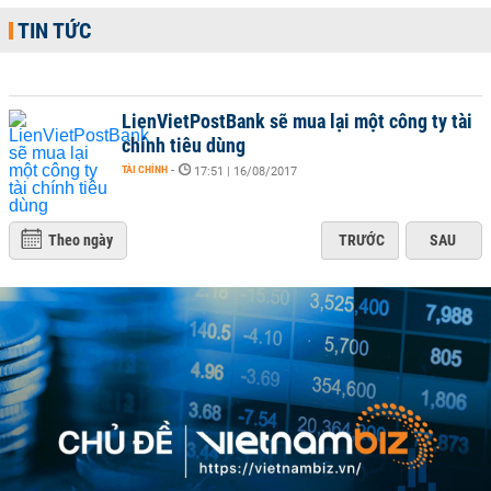
TIN TỨC
LienVietPostBank sẽ mua lại một công ty tài
chính tiêu dùng
TÀI CHÍNH
-
17:51 | 16/08/2017
Theo ngày
TRƯỚC
SAU