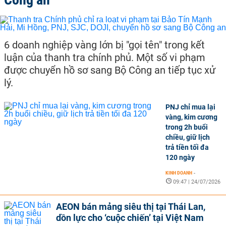
6 doanh nghiệp vàng lớn bị "gọi tên" trong kết
luận của thanh tra chính phủ. Một số vi phạm
được chuyển hồ sơ sang Bộ Công an tiếp tục xử
lý.
PNJ chỉ mua lại
vàng, kim cương
trong 2h buổi
chiều, giữ lịch
trả tiền tối đa
120 ngày
KINH DOANH
-
09:47 | 24/07/2026
AEON bán mảng siêu thị tại Thái Lan,
dồn lực cho ‘cuộc chiến’ tại Việt Nam