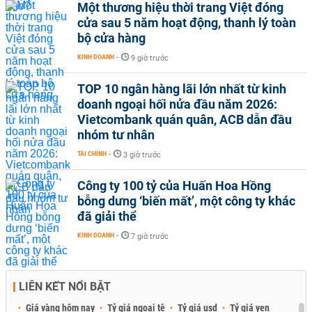
Một thương hiệu thời trang Việt đóng
cửa sau 5 năm hoạt động, thanh lý toàn
bộ cửa hàng
KINH DOANH
-
9 giờ trước
TOP 10 ngân hàng lãi lớn nhất từ kinh
doanh ngoại hối nửa đầu năm 2026:
Vietcombank quán quân, ACB dẫn đầu
nhóm tư nhân
TÀI CHÍNH
-
3 giờ trước
Công ty 100 tỷ của Huấn Hoa Hồng
bỗng dưng ‘biến mất’, một công ty khác
đã giải thể
KINH DOANH
-
7 giờ trước
LIÊN KẾT NỔI BẬT
Giá vàng hôm nay
Tỷ giá ngoại tệ
Tỷ giá usd
Tỷ giá yen