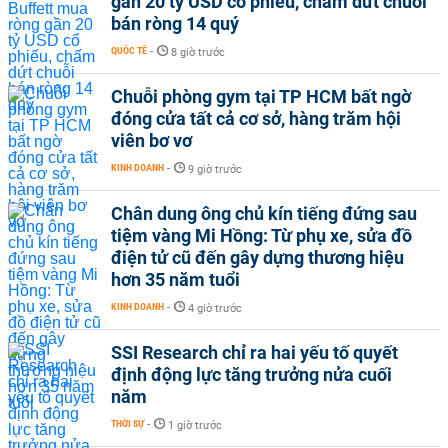
gần 20 tỷ USD cổ phiếu, chấm dứt chuỗi
bán ròng 14 quý
QUỐC TẾ
-
8 giờ trước
Chuỗi phòng gym tại TP HCM bất ngờ
đóng cửa tất cả cơ sở, hàng trăm hội
viên bơ vơ
KINH DOANH
-
9 giờ trước
Chân dung ông chủ kín tiếng đứng sau
tiệm vàng Mi Hồng: Từ phụ xe, sửa đồ
điện tử cũ đến gây dựng thương hiệu
hơn 35 năm tuổi
KINH DOANH
-
4 giờ trước
SSI Research chỉ ra hai yếu tố quyết
định động lực tăng trưởng nửa cuối
năm
THỜI SỰ
-
1 giờ trước