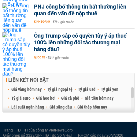
PNJ công bố thông tin bất thường liên
quan đến vấn đề nộp thuế
KINH DOANH
-
2 giờ trước
Ông Trump sắp có quyền tùy ý áp thuế
100% lên những đối tác thương mại
hàng đầu?
QUỐC TẾ
-
2 giờ trước
LIÊN KẾT NỔI BẬT
Giá vàng hôm nay
Tỷ giá ngoại tệ
Tỷ giá usd
Tỷ giá yen
Tỷ giá euro
Giá heo hơi
Giá cà phê
Giá tiêu hôm nay
Lãi suất ngân hàng
Giá xăng dầu
Giá thép hôm nay
Giá sầu riêng
Giá thịt heo
Giá gạo
Giá cao su
Best Retail Brokers
Diễn đàn đầu tư Việt Nam 2026
Trang TTĐTTH của công ty VietNewsCorp
Giấy phép số 3323/GP-TTĐT do Sở VH&TT TP.HCM cấp ngày 20/3/2026