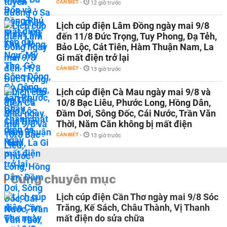
CẦN BIẾT
-
12 giờ trước
Lịch cúp điện Lâm Đồng ngày mai 9/8
đến 11/8 Đức Trọng, Tuy Phong, Đạ Tẻh,
Bảo Lộc, Cát Tiên, Hàm Thuận Nam, La
Gi mất điện trở lại
CẦN BIẾT
-
13 giờ trước
Lịch cúp điện Cà Mau ngày mai 9/8 và
10/8 Bạc Liêu, Phước Long, Hồng Dân,
Đầm Dơi, Sông Đốc, Cái Nước, Trần Văn
Thời, Năm Căn không bị mất điện
CẦN BIẾT
-
13 giờ trước
Cùng chuyên mục
Lịch cúp điện Cần Thơ ngày mai 9/8 Sóc
Trăng, Kế Sách, Châu Thành, Vị Thanh
mất điện do sửa chữa