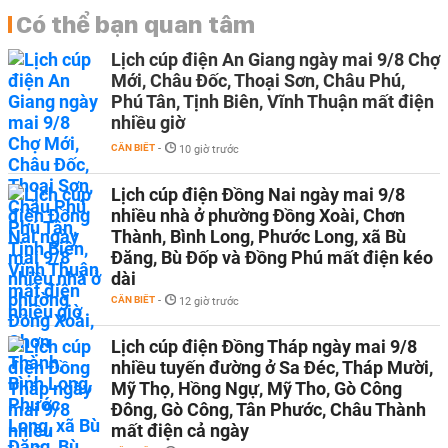
Có thể bạn quan tâm
Lịch cúp điện An Giang ngày mai 9/8 Chợ
Mới, Châu Đốc, Thoại Sơn, Châu Phú,
Phú Tân, Tịnh Biên, Vĩnh Thuận mất điện
nhiều giờ
CẦN BIẾT
-
10 giờ trước
Lịch cúp điện Đồng Nai ngày mai 9/8
nhiều nhà ở phường Đồng Xoài, Chơn
Thành, Bình Long, Phước Long, xã Bù
Đăng, Bù Đốp và Đồng Phú mất điện kéo
dài
CẦN BIẾT
-
12 giờ trước
Lịch cúp điện Đồng Tháp ngày mai 9/8
nhiều tuyến đường ở Sa Đéc, Tháp Mười,
Mỹ Thọ, Hồng Ngự, Mỹ Tho, Gò Công
Đông, Gò Công, Tân Phước, Châu Thành
mất điện cả ngày