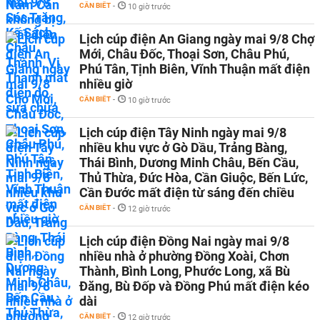
CẦN BIẾT
-
10 giờ trước
Lịch cúp điện An Giang ngày mai 9/8 Chợ
Mới, Châu Đốc, Thoại Sơn, Châu Phú,
Phú Tân, Tịnh Biên, Vĩnh Thuận mất điện
nhiều giờ
CẦN BIẾT
-
10 giờ trước
Lịch cúp điện Tây Ninh ngày mai 9/8
nhiều khu vực ở Gò Dầu, Trảng Bàng,
Thái Bình, Dương Minh Châu, Bến Cầu,
Thủ Thừa, Đức Hòa, Cần Giuộc, Bến Lức,
Cần Đước mất điện từ sáng đến chiều
CẦN BIẾT
-
12 giờ trước
Lịch cúp điện Đồng Nai ngày mai 9/8
nhiều nhà ở phường Đồng Xoài, Chơn
Thành, Bình Long, Phước Long, xã Bù
Đăng, Bù Đốp và Đồng Phú mất điện kéo
dài
CẦN BIẾT
-
12 giờ trước