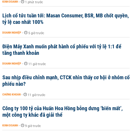
KINH DOANH
-
1 phút trước
Lịch cổ tức tuần tới: Masan Consumer, BSR, MB chốt quyền,
tỷ lệ cao nhất 100%
DOANH NGHIỆP
-
5 giờ trước
Điện Máy Xanh muốn phát hành cổ phiếu với tỷ lệ 1:1 để
tăng thanh khoản
DOANH NGHIỆP
-
11 giờ trước
Sau nhịp điều chỉnh mạnh, CTCK nhìn thấy cơ hội ở nhóm cổ
phiếu nào?
CHỨNG KHOÁN
-
11 giờ trước
Công ty 100 tỷ của Huấn Hoa Hồng bỗng dưng ‘biến mất’,
một công ty khác đã giải thể
KINH DOANH
-
9 giờ trước