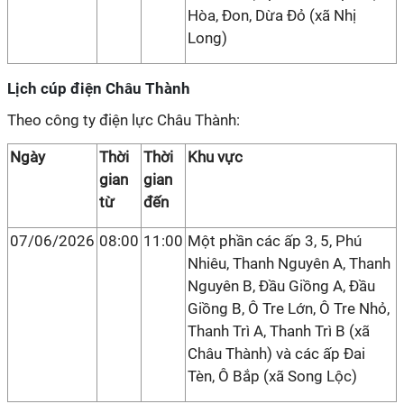
Hòa, Đon, Dừa Đỏ (xã Nhị
Long)
Lịch cúp điện Châu Thành
Theo công ty điện lực Châu Thành:
Ngày
Thời
Thời
Khu vực
gian
gian
từ
đến
07/06/2026
08:00
11:00
Một phần các ấp 3, 5, Phú
Nhiêu, Thanh Nguyên A, Thanh
Nguyên B, Đầu Giồng A, Đầu
Giồng B, Ô Tre Lớn, Ô Tre Nhỏ,
Thanh Trì A, Thanh Trì B (xã
Châu Thành) và các ấp Đai
Tèn, Ô Bắp (xã Song Lộc)