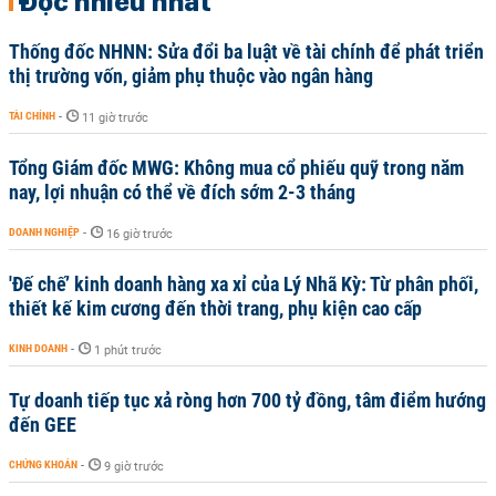
Đọc nhiều nhất
Thống đốc NHNN: Sửa đổi ba luật về tài chính để phát triển
thị trường vốn, giảm phụ thuộc vào ngân hàng
TÀI CHÍNH
-
11 giờ trước
Tổng Giám đốc MWG: Không mua cổ phiếu quỹ trong năm
nay, lợi nhuận có thể về đích sớm 2-3 tháng
DOANH NGHIỆP
-
16 giờ trước
'Đế chế’ kinh doanh hàng xa xỉ của Lý Nhã Kỳ: Từ phân phối,
thiết kế kim cương đến thời trang, phụ kiện cao cấp
KINH DOANH
-
1 phút trước
Tự doanh tiếp tục xả ròng hơn 700 tỷ đồng, tâm điểm hướng
đến GEE
CHỨNG KHOÁN
-
9 giờ trước