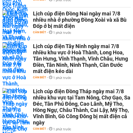
1 phút trước
Lịch cúp điện Đồng Nai ngày mai 7/8
nhiều nhà ở phường Đồng Xoài và xã Bù
Đốp ở bị mất điện
CẦN BIẾT
-
1 phút trước
Lịch cúp điện Tây Ninh ngày mai 7/8
nhiều khu vực ở Hoà Thành, Long Hoa,
Tân Hưng, Vĩnh Thạnh, Vĩnh Châu, Hưng
Điền, Tân Ninh, Ninh Thạnh, Cần Đước
mất điện kéo dài
CẦN BIẾT
-
1 phút trước
Lịch cúp điện Đồng Tháp ngày mai 7/8
nhiều khu vực tại Tam Nông, Chợ Gạo, Sa
Đéc, Tân Phú Đông, Cao Lãnh, Mỹ Tho,
Hồng Ngự, Châu Thành, Cai Lậy, Mỹ Thọ,
Vĩnh Bình, Gò Công Đông bị mất điện cả
ngày
CẦN BIẾT
-
1 phút trước