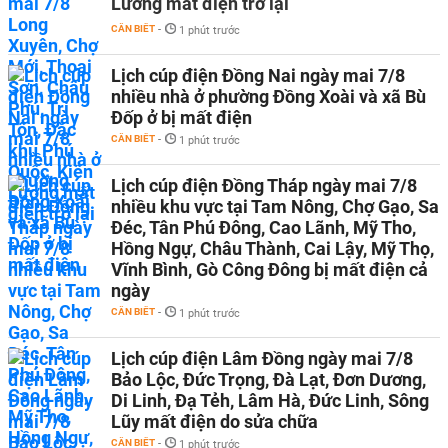
Lương mất điện trở lại
CẦN BIẾT
-
1 phút trước
Lịch cúp điện Đồng Nai ngày mai 7/8
nhiều nhà ở phường Đồng Xoài và xã Bù
Đốp ở bị mất điện
CẦN BIẾT
-
1 phút trước
Lịch cúp điện Đồng Tháp ngày mai 7/8
nhiều khu vực tại Tam Nông, Chợ Gạo, Sa
Đéc, Tân Phú Đông, Cao Lãnh, Mỹ Tho,
Hồng Ngự, Châu Thành, Cai Lậy, Mỹ Thọ,
Vĩnh Bình, Gò Công Đông bị mất điện cả
ngày
CẦN BIẾT
-
1 phút trước
Lịch cúp điện Lâm Đồng ngày mai 7/8
Bảo Lộc, Đức Trọng, Đà Lạt, Đơn Dương,
Di Linh, Đạ Tẻh, Lâm Hà, Đức Linh, Sông
Lũy mất điện do sửa chữa
CẦN BIẾT
-
1 phút trước