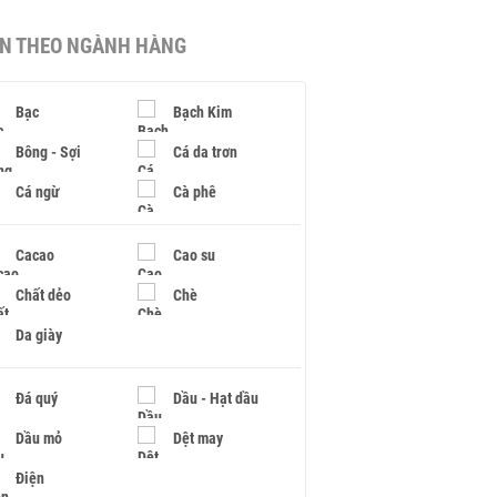
IN THEO NGÀNH HÀNG
Bạc
Bạch Kim
Bông - Sợi
Cá da trơn
Cá ngừ
Cà phê
Cacao
Cao su
Chất dẻo
Chè
Da giày
Đá quý
Dầu - Hạt dầu
Dầu mỏ
Dệt may
Điện