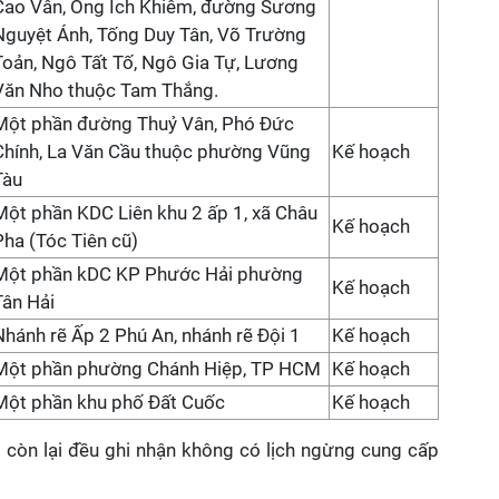
Cao Vân, Ông Ích Khiêm, đường Sương
Nguyệt Ánh, Tống Duy Tân, Võ Trường
Toản, Ngô Tất Tố, Ngô Gia Tự, Lương
Văn Nho thuộc Tam Thắng.
Một phần đường Thuỷ Vân, Phó Đức
Chính, La Văn Cầu thuộc phường Vũng
Kế hoạch
Tàu
Một phần KDC Liên khu 2 ấp 1, xã Châu
Kế hoạch
Pha (Tóc Tiên cũ)
Một phần kDC KP Phước Hải phường
Kế hoạch
Tân Hải
Nhánh rẽ Ấp 2 Phú An, nhánh rẽ Đội 1
Kế hoạch
Một phần phường Chánh Hiệp, TP HCM
Kế hoạch
Một phần khu phố Đất Cuốc
Kế hoạch
 còn lại đều ghi nhận không có lịch ngừng cung cấp