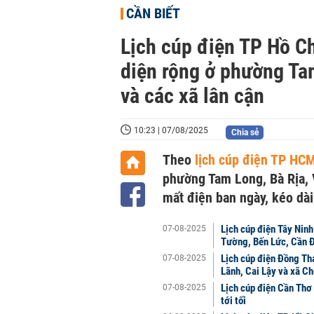
CẦN BIẾT
Lịch cúp điện TP Hồ C
diện rộng ở phường Tam
và các xã lân cận
10:23 | 07/08/2025
Chia sẻ
Theo
lịch cúp điện TP HC
phường Tam Long, Bà Rịa, V
mất điện ban ngày, kéo dài
Lịch cúp điện Tây Ninh
07-08-2025
Tường, Bến Lức, Cần 
Lịch cúp điện Đồng Th
07-08-2025
Lãnh, Cai Lậy và xã C
Lịch cúp điện Cần Thơ
07-08-2025
tới tối