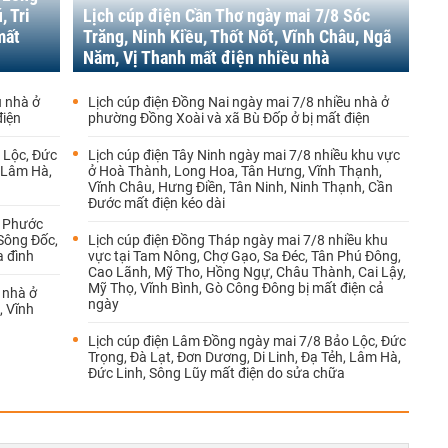
, Tri
Lịch cúp điện Cần Thơ ngày mai 7/8 Sóc
mất
Trăng, Ninh Kiều, Thốt Nốt, Vĩnh Châu, Ngã
Năm, Vị Thanh mất điện nhiều nhà
u nhà ở
Lịch cúp điện Đồng Nai ngày mai 7/8 nhiều nhà ở
điện
phường Đồng Xoài và xã Bù Đốp ở bị mất điện
 Lộc, Đức
Lịch cúp điện Tây Ninh ngày mai 7/8 nhiều khu vực
, Lâm Hà,
ở Hoà Thành, Long Hoa, Tân Hưng, Vĩnh Thạnh,
Vĩnh Châu, Hưng Điền, Tân Ninh, Ninh Thạnh, Cần
Đước mất điện kéo dài
8 Phước
 Sông Đốc,
Lịch cúp điện Đồng Tháp ngày mai 7/8 nhiều khu
a đình
vực tại Tam Nông, Chợ Gạo, Sa Đéc, Tân Phú Đông,
Cao Lãnh, Mỹ Tho, Hồng Ngự, Châu Thành, Cai Lậy,
Mỹ Thọ, Vĩnh Bình, Gò Công Đông bị mất điện cả
 nhà ở
ngày
, Vĩnh
Lịch cúp điện Lâm Đồng ngày mai 7/8 Bảo Lộc, Đức
Trọng, Đà Lạt, Đơn Dương, Di Linh, Đạ Tẻh, Lâm Hà,
Đức Linh, Sông Lũy mất điện do sửa chữa