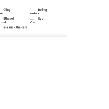
Đồng
Đường
Ethanol
Gạo
Gia súc - Gia cầm
Giấy
Gỗ
Hạt điều
Hồ tiêu - Hạt tiêu
Khí đốt
Kim loại khác
Mắc ca
Muối
Ngũ cốc
Nhựa - Hạt nhựa
Palladium
Phân bón