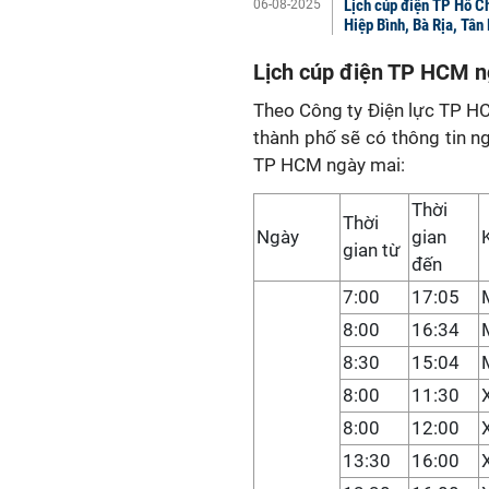
Lịch cúp điện TP Hồ C
06-08-2025
Hiệp Bình, Bà Rịa, Tâ
Lịch cúp điện TP HCM n
Theo Công ty Điện lực TP HC
thành phố sẽ có thông tin ng
TP HCM ngày mai:
Thời
Thời
Ngày
gian
gian từ
đến
7:00
17:05
8:00
16:34
8:30
15:04
8:00
11:30
8:00
12:00
13:30
16:00