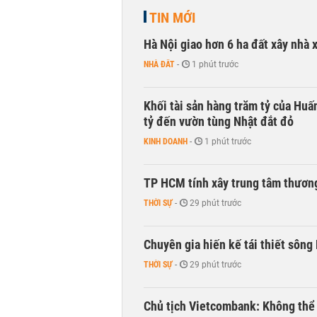
TIN MỚI
Hà Nội giao hơn 6 ha đất xây nhà 
NHÀ ĐẤT
-
1 phút trước
Khối tài sản hàng trăm tỷ của Huấ
tỷ đến vườn tùng Nhật đắt đỏ
KINH DOANH
-
1 phút trước
TP HCM tính xây trung tâm thương
THỜI SỰ
-
29 phút trước
Chuyên gia hiến kế tái thiết sông
THỜI SỰ
-
29 phút trước
Chủ tịch Vietcombank: Không thể q