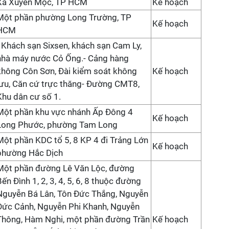
Xã Xuyên Mộc, TP HCM
Kế hoạch
Một phần phường Long Trường, TP
Kế hoạch
HCM
- Khách sạn Sixsen, khách sạn Cam Ly,
nhà máy nước Cỏ Ống.- Cảng hàng
không Côn Sơn, Đài kiểm soát không
Kế hoạch
lưu, Căn cứ trực thăng- Đường CMT8,
Khu dân cư số 1.
Một phần khu vực nhánh Ấp Đông 4
Kế hoạch
Long Phước, phường Tam Long
Một phần KDC tổ 5, 8 KP 4 đi Trảng Lớn
Kế hoạch
phường Hắc Dịch
Một phần đường Lê Văn Lộc, đường
Bến Đình 1, 2, 3, 4, 5, 6, 8 thuộc đường
Nguyễn Bá Lân, Tôn Đức Thắng, Nguyễn
Đức Cảnh, Nguyễn Phi Khanh, Nguyễn
Thông, Hàm Nghi, một phần đường Trần
Kế hoạch