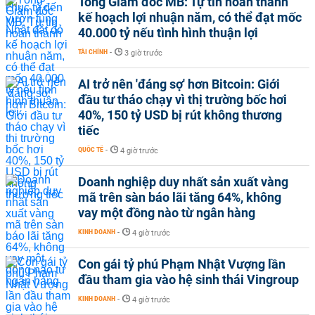
Tổng Giám đốc MB: Tự tin hoàn thành
kế hoạch lợi nhuận năm, có thể đạt mốc
40.000 tỷ nếu tình hình thuận lợi
TÀI CHÍNH
-
3 giờ trước
AI trở nên 'đáng sợ' hơn Bitcoin: Giới
đầu tư tháo chạy vì thị trường bốc hơi
40%, 150 tỷ USD bị rút không thương
tiếc
QUỐC TẾ
-
4 giờ trước
Doanh nghiệp duy nhất sản xuất vàng
mã trên sàn báo lãi tăng 64%, không
vay một đồng nào từ ngân hàng
KINH DOANH
-
4 giờ trước
Con gái tỷ phú Phạm Nhật Vượng lần
đầu tham gia vào hệ sinh thái Vingroup
KINH DOANH
-
4 giờ trước