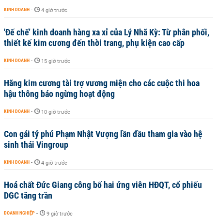
KINH DOANH
-
4 giờ trước
'Đế chế’ kinh doanh hàng xa xỉ của Lý Nhã Kỳ: Từ phân phối,
thiết kế kim cương đến thời trang, phụ kiện cao cấp
KINH DOANH
-
15 giờ trước
Hãng kim cương tài trợ vương miện cho các cuộc thi hoa
hậu thông báo ngừng hoạt động
KINH DOANH
-
10 giờ trước
Con gái tỷ phú Phạm Nhật Vượng lần đầu tham gia vào hệ
sinh thái Vingroup
KINH DOANH
-
4 giờ trước
Hoá chất Đức Giang công bố hai ứng viên HĐQT, cổ phiếu
DGC tăng trần
DOANH NGHIỆP
-
9 giờ trước