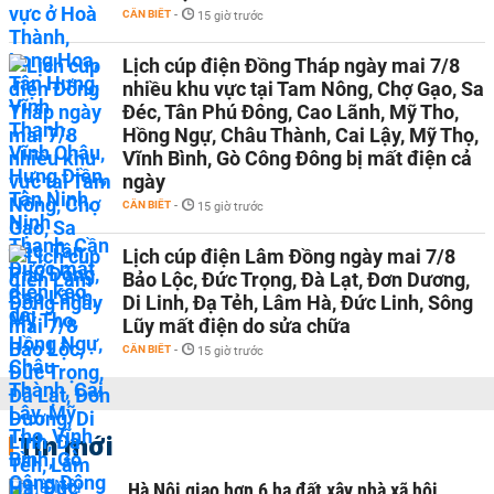
CẦN BIẾT
-
15 giờ trước
Lịch cúp điện Đồng Tháp ngày mai 7/8
nhiều khu vực tại Tam Nông, Chợ Gạo, Sa
Đéc, Tân Phú Đông, Cao Lãnh, Mỹ Tho,
Hồng Ngự, Châu Thành, Cai Lậy, Mỹ Thọ,
Vĩnh Bình, Gò Công Đông bị mất điện cả
ngày
CẦN BIẾT
-
15 giờ trước
Lịch cúp điện Lâm Đồng ngày mai 7/8
Bảo Lộc, Đức Trọng, Đà Lạt, Đơn Dương,
Di Linh, Đạ Tẻh, Lâm Hà, Đức Linh, Sông
Lũy mất điện do sửa chữa
CẦN BIẾT
-
15 giờ trước
Tin mới
Hà Nội giao hơn 6 ha đất xây nhà xã hội