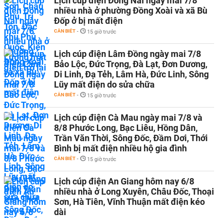
Lịch cúp điện Đồng Nai ngày mai 7/8
nhiều nhà ở phường Đồng Xoài và xã Bù
Đốp ở bị mất điện
CẦN BIẾT
-
15 giờ trước
Lịch cúp điện Lâm Đồng ngày mai 7/8
Bảo Lộc, Đức Trọng, Đà Lạt, Đơn Dương,
Di Linh, Đạ Tẻh, Lâm Hà, Đức Linh, Sông
Lũy mất điện do sửa chữa
CẦN BIẾT
-
15 giờ trước
Lịch cúp điện Cà Mau ngày mai 7/8 và
8/8 Phước Long, Bạc Liêu, Hồng Dân,
Trần Văn Thời, Sông Đốc, Đầm Dơi, Thới
Bình bị mất điện nhiều hộ gia đình
CẦN BIẾT
-
15 giờ trước
Lịch cúp điện An Giang hôm nay 6/8
nhiều nhà ở Long Xuyên, Châu Đốc, Thoại
Sơn, Hà Tiên, Vĩnh Thuận mất điện kéo
dài