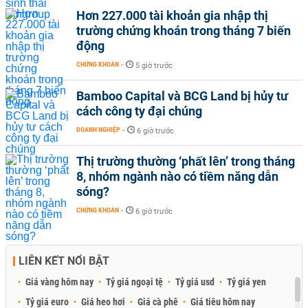
Hơn 227.000 tài khoản gia nhập thị
trường chứng khoán trong tháng 7 biến
động
CHỨNG KHOÁN
-
5 giờ trước
Bamboo Capital và BCG Land bị hủy tư
cách công ty đại chúng
DOANH NGHIỆP
-
6 giờ trước
Thị trường thường ‘phất lên’ trong tháng
8, nhóm ngành nào có tiềm năng dẫn
sóng?
CHỨNG KHOÁN
-
6 giờ trước
LIÊN KẾT NỔI BẬT
Giá vàng hôm nay
Tỷ giá ngoại tệ
Tỷ giá usd
Tỷ giá yen
Tỷ giá euro
Giá heo hơi
Giá cà phê
Giá tiêu hôm nay