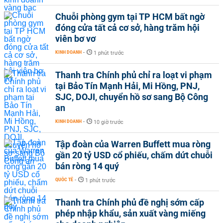
Chuỗi phòng gym tại TP HCM bất ngờ
đóng cửa tất cả cơ sở, hàng trăm hội
viên bơ vơ
KINH DOANH
-
1 phút trước
Thanh tra Chính phủ chỉ ra loạt vi phạm
tại Bảo Tín Mạnh Hải, Mi Hồng, PNJ,
SJC, DOJI, chuyển hồ sơ sang Bộ Công
an
KINH DOANH
-
10 giờ trước
Tập đoàn của Warren Buffett mua ròng
gần 20 tỷ USD cổ phiếu, chấm dứt chuỗi
bán ròng 14 quý
QUỐC TẾ
-
1 phút trước
Thanh tra Chính phủ đề nghị sớm cấp
phép nhập khẩu, sản xuất vàng miếng