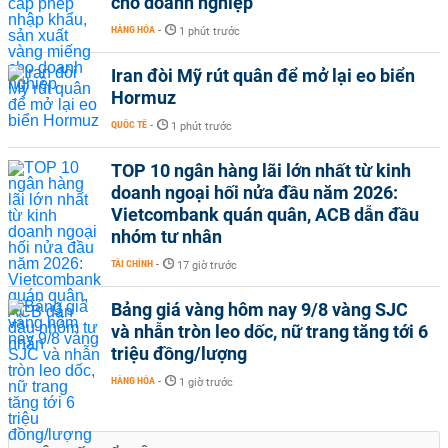
cho doanh nghiệp
HÀNG HÓA
-
1 phút trước
Iran đòi Mỹ rút quân để mở lại eo biển
Hormuz
QUỐC TẾ
-
1 phút trước
TOP 10 ngân hàng lãi lớn nhất từ kinh
doanh ngoại hối nửa đầu năm 2026:
Vietcombank quán quân, ACB dẫn đầu
nhóm tư nhân
TÀI CHÍNH
-
17 giờ trước
Bảng giá vàng hôm nay 9/8 vàng SJC
và nhẫn tròn leo dốc, nữ trang tăng tới 6
triệu đồng/lượng
HÀNG HÓA
-
1 giờ trước