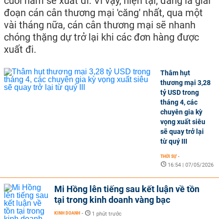
cuối năm sẽ xuất đi. Vì vậy, hiện tại, đang là giai
đoạn cán cân thương mại 'căng' nhất, qua một
vài tháng nữa, cán cân thương mại sẽ nhanh
chóng thặng dự trở lại khi các đơn hàng được
xuất đi.
Thâm hụt
thương mại 3,28
tỷ USD trong
tháng 4, các
chuyên gia kỳ
vọng xuất siêu
sẽ quay trở lại
từ quý III
THỜI SỰ
-
16:54 | 07/05/2026
Mi Hồng lên tiếng sau kết luận về tồn
tại trong kinh doanh vàng bạc
KINH DOANH
-
1 phút trước