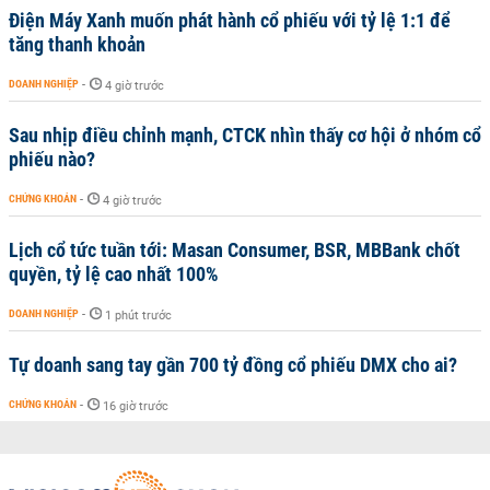
Điện Máy Xanh muốn phát hành cổ phiếu với tỷ lệ 1:1 để
tăng thanh khoản
DOANH NGHIỆP
-
4 giờ trước
Sau nhịp điều chỉnh mạnh, CTCK nhìn thấy cơ hội ở nhóm cổ
phiếu nào?
CHỨNG KHOÁN
-
4 giờ trước
Lịch cổ tức tuần tới: Masan Consumer, BSR, MBBank chốt
quyền, tỷ lệ cao nhất 100%
DOANH NGHIỆP
-
1 phút trước
Tự doanh sang tay gần 700 tỷ đồng cổ phiếu DMX cho ai?
CHỨNG KHOÁN
-
16 giờ trước