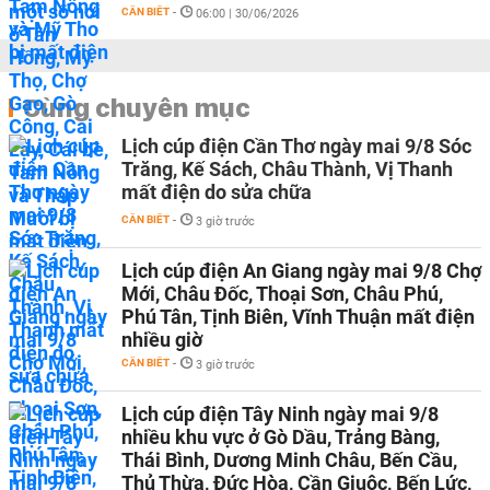
CẦN BIẾT
-
06:00 | 30/06/2026
Cùng chuyên mục
Lịch cúp điện Cần Thơ ngày mai 9/8 Sóc
Trăng, Kế Sách, Châu Thành, Vị Thanh
mất điện do sửa chữa
CẦN BIẾT
-
3 giờ trước
Lịch cúp điện An Giang ngày mai 9/8 Chợ
Mới, Châu Đốc, Thoại Sơn, Châu Phú,
Phú Tân, Tịnh Biên, Vĩnh Thuận mất điện
nhiều giờ
CẦN BIẾT
-
3 giờ trước
Lịch cúp điện Tây Ninh ngày mai 9/8
nhiều khu vực ở Gò Dầu, Trảng Bàng,
Thái Bình, Dương Minh Châu, Bến Cầu,
Thủ Thừa, Đức Hòa, Cần Giuộc, Bến Lức,