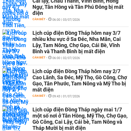
Cai lậy, Châu Thành, Vĩnh Bình, Hồng
Ngự, Tân Hồng và Tân Phú Đông bị mất
điện
CẦN BIẾT
-
06:00 | 03/07/2026
Lịch cúp điện Đồng Tháp hôm nay 3/7
nhiều khu vực ở Sa Đéc, Nha Mân, Cai
Lậy, Tam Nông, Chợ Gạo, Cái Bè, Vĩnh
Bình và Thanh Bình bị mất điện
CẦN BIẾT
-
06:00 | 02/07/2026
Lịch cúp điện Đồng Tháp hôm nay 2/7
Cao Lãnh, Sa Đéc, Mỹ Thọ, Gò Công, Chợ
Gạo, Tân Phước, Tam Nông và Mỹ Tho bị
mất điện
CẦN BIẾT
-
09:43 | 01/07/2026
Lịch cúp điện Đồng Tháp ngày mai 1/7
một số nơi ở Tân Hồng, Mỹ Thọ, Chợ Gạo,
Gò Công, Cai Lậy, Cái bè, Tam Nông và
Tháp Mười bị mất điện