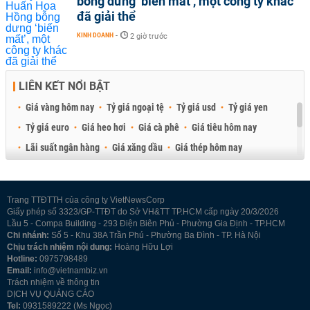
bỗng dưng ‘biến mất’, một công ty khác
đã giải thể
KINH DOANH
-
2 giờ trước
LIÊN KẾT NỔI BẬT
Giá vàng hôm nay
Tỷ giá ngoại tệ
Tỷ giá usd
Tỷ giá yen
Tỷ giá euro
Giá heo hơi
Giá cà phê
Giá tiêu hôm nay
Lãi suất ngân hàng
Giá xăng dầu
Giá thép hôm nay
Giá sầu riêng
Giá thịt heo
Giá gạo
Giá cao su
Best Retail Brokers
Diễn đàn đầu tư Việt Nam 2026
Trang TTĐTTH của công ty VietNewsCorp
Giấy phép số 3323/GP-TTĐT do Sở VH&TT TP.HCM cấp ngày 20/3/2026
Lầu 5 - Compa Building - 293 Điện Biên Phủ - Phường Gia Định - TP.HCM
Chi nhánh:
Số 5 - Khu 38A Trần Phú - Phường Ba Đình - TP. Hà Nội
Chịu trách nhiệm nội dung:
Hoàng Hữu Lợi
Hotline:
0975798489
Email:
info@vietnambiz.vn
Trách nhiệm về thông tin
DỊCH VỤ QUẢNG CÁO
Tel:
0931589222 (Ms Ngọc)