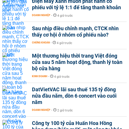
Điện Máy Xanh muốn phát hành cổ
phiếu với tỷ lệ 1:1 để tăng thanh khoản
DOANH NGHIỆP
-
4 giờ trước
Sau nhịp điều chỉnh mạnh, CTCK nhìn
thấy cơ hội ở nhóm cổ phiếu nào?
CHỨNG KHOÁN
-
4 giờ trước
Một thương hiệu thời trang Việt đóng
cửa sau 5 năm hoạt động, thanh lý toàn
bộ cửa hàng
KINH DOANH
-
4 giờ trước
DatVietVAC lãi sau thuế 135 tỷ đồng
nửa đầu năm, dồn 6 concert vào cuối
năm
DOANH NGHIỆP
-
2 giờ trước
Công ty 100 tỷ của Huấn Hoa Hồng