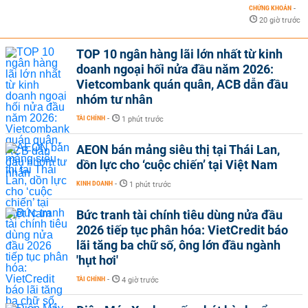
CHỨNG KHOÁN
-
20 giờ trước
TOP 10 ngân hàng lãi lớn nhất từ kinh
doanh ngoại hối nửa đầu năm 2026:
Vietcombank quán quân, ACB dẫn đầu
nhóm tư nhân
TÀI CHÍNH
-
1 phút trước
AEON bán mảng siêu thị tại Thái Lan,
dồn lực cho ‘cuộc chiến’ tại Việt Nam
KINH DOANH
-
1 phút trước
Bức tranh tài chính tiêu dùng nửa đầu
2026 tiếp tục phân hóa: VietCredit báo
lãi tăng ba chữ số, ông lớn đầu ngành
'hụt hơi'
TÀI CHÍNH
-
4 giờ trước