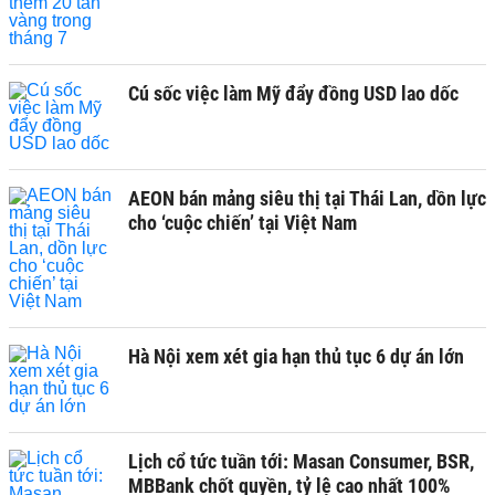
Cú sốc việc làm Mỹ đẩy đồng USD lao dốc
AEON bán mảng siêu thị tại Thái Lan, dồn lực
cho ‘cuộc chiến’ tại Việt Nam
Hà Nội xem xét gia hạn thủ tục 6 dự án lớn
Lịch cổ tức tuần tới: Masan Consumer, BSR,
MBBank chốt quyền, tỷ lệ cao nhất 100%