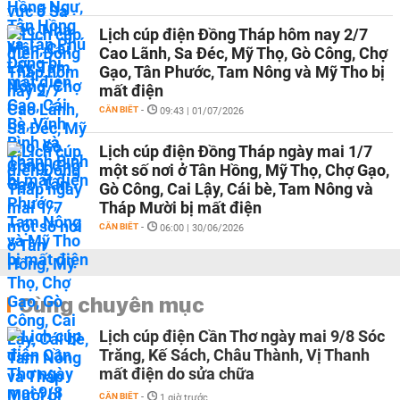
Lịch cúp điện Đồng Tháp hôm nay 2/7
Cao Lãnh, Sa Đéc, Mỹ Thọ, Gò Công, Chợ
Gạo, Tân Phước, Tam Nông và Mỹ Tho bị
mất điện
CẦN BIẾT
-
09:43 | 01/07/2026
Lịch cúp điện Đồng Tháp ngày mai 1/7
một số nơi ở Tân Hồng, Mỹ Thọ, Chợ Gạo,
Gò Công, Cai Lậy, Cái bè, Tam Nông và
Tháp Mười bị mất điện
CẦN BIẾT
-
06:00 | 30/06/2026
Cùng chuyên mục
Lịch cúp điện Cần Thơ ngày mai 9/8 Sóc
Trăng, Kế Sách, Châu Thành, Vị Thanh
mất điện do sửa chữa
CẦN BIẾT
-
1 giờ trước