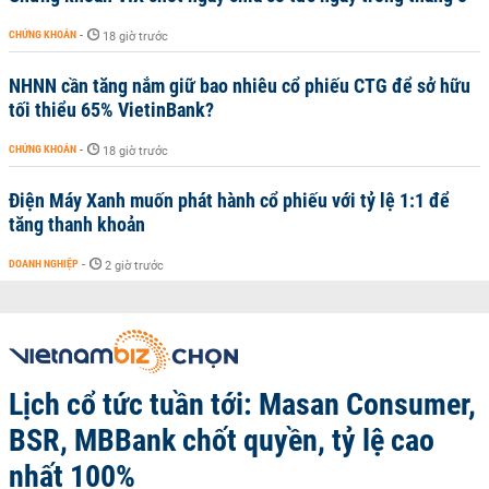
CHỨNG KHOÁN
-
18 giờ trước
NHNN cần tăng nắm giữ bao nhiêu cổ phiếu CTG để sở hữu
tối thiểu 65% VietinBank?
CHỨNG KHOÁN
-
18 giờ trước
Điện Máy Xanh muốn phát hành cổ phiếu với tỷ lệ 1:1 để
tăng thanh khoản
DOANH NGHIỆP
-
2 giờ trước
Lịch cổ tức tuần tới: Masan Consumer,
BSR, MBBank chốt quyền, tỷ lệ cao
nhất 100%