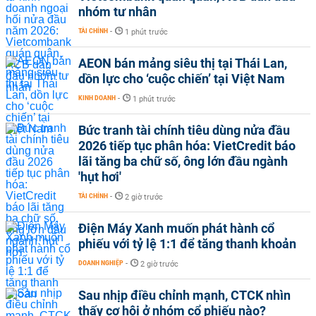
nhóm tư nhân
TÀI CHÍNH
-
1 phút trước
AEON bán mảng siêu thị tại Thái Lan,
dồn lực cho ‘cuộc chiến’ tại Việt Nam
KINH DOANH
-
1 phút trước
Bức tranh tài chính tiêu dùng nửa đầu
2026 tiếp tục phân hóa: VietCredit báo
lãi tăng ba chữ số, ông lớn đầu ngành
'hụt hơi'
TÀI CHÍNH
-
2 giờ trước
Điện Máy Xanh muốn phát hành cổ
phiếu với tỷ lệ 1:1 để tăng thanh khoản
DOANH NGHIỆP
-
2 giờ trước
Sau nhịp điều chỉnh mạnh, CTCK nhìn
thấy cơ hội ở nhóm cổ phiếu nào?