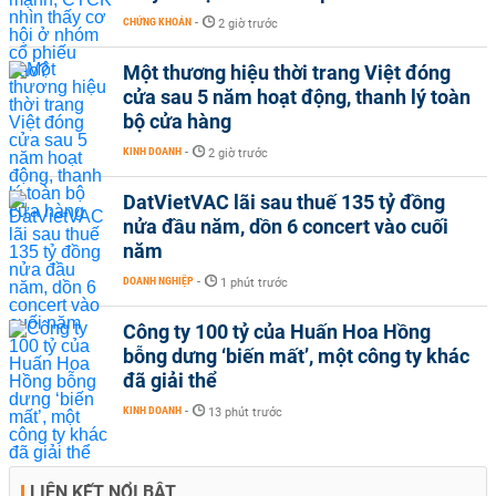
CHỨNG KHOÁN
-
2 giờ trước
Một thương hiệu thời trang Việt đóng
cửa sau 5 năm hoạt động, thanh lý toàn
bộ cửa hàng
KINH DOANH
-
2 giờ trước
DatVietVAC lãi sau thuế 135 tỷ đồng
nửa đầu năm, dồn 6 concert vào cuối
năm
DOANH NGHIỆP
-
1 phút trước
Công ty 100 tỷ của Huấn Hoa Hồng
bỗng dưng ‘biến mất’, một công ty khác
đã giải thể
KINH DOANH
-
13 phút trước
LIÊN KẾT NỔI BẬT