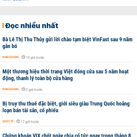
Đọc nhiều nhất
Bà Lê Thị Thu Thủy gửi lời chào tạm biệt VinFast sau 9 năm
gắn bó
KINH DOANH
-
15 giờ trước
Một thương hiệu thời trang Việt đóng cửa sau 5 năm hoạt
động, thanh lý toàn bộ cửa hàng
KINH DOANH
-
2 giờ trước
Bị truy thu thuế đặc biệt, giới siêu giàu Trung Quốc hoảng
loạn bán tài sản, cổ phiếu
QUỐC TẾ
-
17 giờ trước
Chứng khoán VIX chốt ngày chia cổ tức ngay trong tháng 8