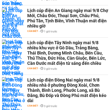
Lịch cúp điện An Giang ngày mai 9/8 Chợ
Mới, Châu Đốc, Thoại Sơn, Châu Phú,
Phú Tân, Tịnh Biên, Vĩnh Thuận mất điện
nhiều giờ
CẦN BIẾT
-
1 giờ trước
Lịch cúp điện Tây Ninh ngày mai 9/8
nhiều khu vực ở Gò Dầu, Trảng Bàng,
Thái Bình, Dương Minh Châu, Bến Cầu,
Thủ Thừa, Đức Hòa, Cần Giuộc, Bến Lức,
Cần Đước mất điện từ sáng đến chiều
CẦN BIẾT
-
3 giờ trước
Lịch cúp điện Đồng Nai ngày mai 9/8
nhiều nhà ở phường Đồng Xoài, Chơn
Thành, Bình Long, Phước Long, xã Bù
Đăng, Bù Đốp và Đồng Phú mất điện kéo
dài
CẦN BIẾT
-
3 giờ trước