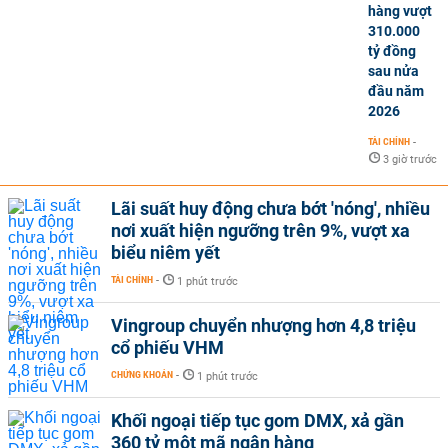
hàng vượt
310.000
tỷ đồng
sau nửa
đầu năm
2026
TÀI CHÍNH
-
3 giờ trước
Lãi suất huy động chưa bớt 'nóng', nhiều
nơi xuất hiện ngưỡng trên 9%, vượt xa
biểu niêm yết
TÀI CHÍNH
-
1 phút trước
Vingroup chuyển nhượng hơn 4,8 triệu
cổ phiếu VHM
CHỨNG KHOÁN
-
1 phút trước
Khối ngoại tiếp tục gom DMX, xả gần
360 tỷ một mã ngân hàng