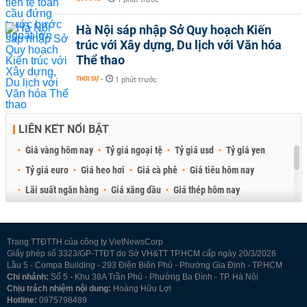
Hà Nội sáp nhập Sở Quy hoạch Kiến
trúc với Xây dựng, Du lịch với Văn hóa
Thể thao
THỜI SỰ
-
1 phút trước
LIÊN KẾT NỔI BẬT
Giá vàng hôm nay
Tỷ giá ngoại tệ
Tỷ giá usd
Tỷ giá yen
Tỷ giá euro
Giá heo hơi
Giá cà phê
Giá tiêu hôm nay
Lãi suất ngân hàng
Giá xăng dầu
Giá thép hôm nay
Giá sầu riêng
Giá thịt heo
Giá gạo
Giá cao su
Best Retail Brokers
Diễn đàn đầu tư Việt Nam 2026
Trang TTĐTTH của công ty VietNewsCorp
Giấy phép số 3323/GP-TTĐT do Sở VH&TT TP.HCM cấp ngày 20/3/2026
Lầu 5 - Compa Building - 293 Điện Biên Phủ - Phường Gia Định - TP.HCM
Chi nhánh:
Số 5 - Khu 38A Trần Phú - Phường Ba Đình - TP. Hà Nội
Chịu trách nhiệm nội dung:
Hoàng Hữu Lợi
Hotline:
0975798489