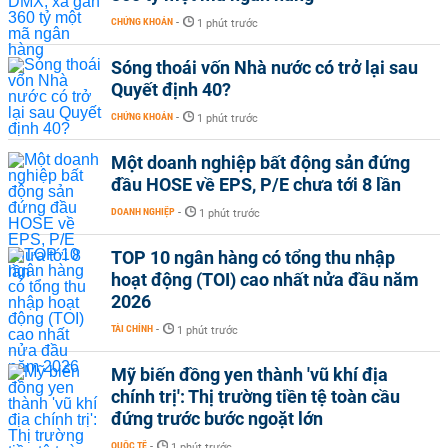
CHỨNG KHOÁN
-
1 phút trước
Sóng thoái vốn Nhà nước có trở lại sau
Quyết định 40?
CHỨNG KHOÁN
-
1 phút trước
Một doanh nghiệp bất động sản đứng
đầu HOSE về EPS, P/E chưa tới 8 lần
DOANH NGHIỆP
-
1 phút trước
TOP 10 ngân hàng có tổng thu nhập
hoạt động (TOI) cao nhất nửa đầu năm
2026
TÀI CHÍNH
-
1 phút trước
Mỹ biến đồng yen thành 'vũ khí địa
chính trị': Thị trường tiền tệ toàn cầu
đứng trước bước ngoặt lớn
QUỐC TẾ
-
1 phút trước