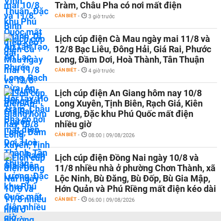
Tràm, Châu Pha có nơi mất điện
CẦN BIẾT
-
3 giờ trước
Lịch cúp điện Cà Mau ngày mai 11/8 và
12/8 Bạc Liêu, Đông Hải, Giá Rai, Phước
Long, Đầm Dơi, Hoà Thành, Tân Thuận
CẦN BIẾT
-
4 giờ trước
Lịch cúp điện An Giang hôm nay 10/8
Long Xuyên, Tịnh Biên, Rạch Giá, Kiên
Lương, Đặc khu Phú Quốc mất điện
nhiều giờ
CẦN BIẾT
-
08:00 | 09/08/2026
Lịch cúp điện Đồng Nai ngày 10/8 và
11/8 nhiều nhà ở phường Chơn Thành, xã
Lộc Ninh, Bù Đăng, Bù Đốp, Bù Gia Mập,
Hớn Quản và Phú Riềng mất điện kéo dài
CẦN BIẾT
-
06:00 | 09/08/2026