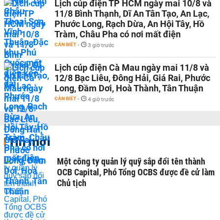
Lịch cúp điện TP HCM ngày mai 10/8 và
11/8 Bình Thạnh, Dĩ An Tân Tạo, An Lạc,
Phước Long, Rạch Dừa, An Hội Tây, Hồ
Tràm, Châu Pha có nơi mất điện
CẦN BIẾT
-
3 giờ trước
Lịch cúp điện Cà Mau ngày mai 11/8 và
12/8 Bạc Liêu, Đông Hải, Giá Rai, Phước
Long, Đầm Dơi, Hoà Thành, Tân Thuận
CẦN BIẾT
-
4 giờ trước
Tin mới
Một công ty quản lý quỹ sắp đổi tên thành
OCB Capital, Phó Tổng OCBS được đề cử làm
Chủ tịch