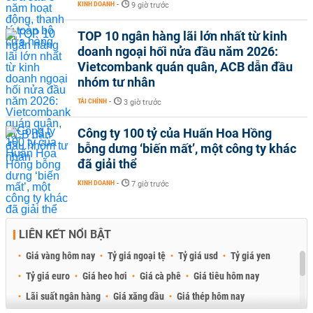
KINH DOANH
-
9 giờ trước
TOP 10 ngân hàng lãi lớn nhất từ kinh
doanh ngoại hối nửa đầu năm 2026:
Vietcombank quán quân, ACB dẫn đầu
nhóm tư nhân
TÀI CHÍNH
-
3 giờ trước
Công ty 100 tỷ của Huấn Hoa Hồng
bỗng dưng ‘biến mất’, một công ty khác
đã giải thể
KINH DOANH
-
7 giờ trước
LIÊN KẾT NỔI BẬT
Giá vàng hôm nay
Tỷ giá ngoại tệ
Tỷ giá usd
Tỷ giá yen
Tỷ giá euro
Giá heo hơi
Giá cà phê
Giá tiêu hôm nay
Lãi suất ngân hàng
Giá xăng dầu
Giá thép hôm nay