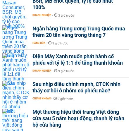
BSR, MB chốt quyền, tỷ lệ cao nhất
100%
DOANH NGHIỆP
-
3 giờ trước
Ngân hàng Trung ương Trung Quốc mua
thêm 20 tấn vàng trong tháng 7
HÀNG HÓA
-
1 giờ trước
Điện Máy Xanh muốn phát hành cổ
phiếu với tỷ lệ 1:1 để tăng thanh khoản
DOANH NGHIỆP
-
9 giờ trước
Sau nhịp điều chỉnh mạnh, CTCK nhìn
thấy cơ hội ở nhóm cổ phiếu nào?
CHỨNG KHOÁN
-
9 giờ trước
Một thương hiệu thời trang Việt đóng
cửa sau 5 năm hoạt động, thanh lý toàn
bộ cửa hàng