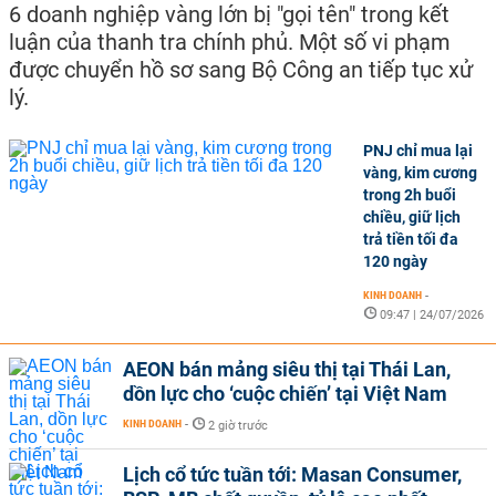
6 doanh nghiệp vàng lớn bị "gọi tên" trong kết
luận của thanh tra chính phủ. Một số vi phạm
được chuyển hồ sơ sang Bộ Công an tiếp tục xử
lý.
PNJ chỉ mua lại
vàng, kim cương
trong 2h buổi
chiều, giữ lịch
trả tiền tối đa
120 ngày
KINH DOANH
-
09:47 | 24/07/2026
AEON bán mảng siêu thị tại Thái Lan,
dồn lực cho ‘cuộc chiến’ tại Việt Nam
KINH DOANH
-
2 giờ trước
Lịch cổ tức tuần tới: Masan Consumer,