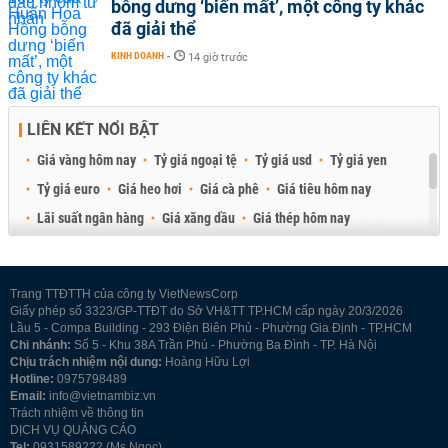
bỗng dưng ‘biến mất’, một công ty khác
đã giải thể
KINH DOANH
-
14 giờ trước
LIÊN KẾT NỔI BẬT
Giá vàng hôm nay
Tỷ giá ngoại tệ
Tỷ giá usd
Tỷ giá yen
Tỷ giá euro
Giá heo hơi
Giá cà phê
Giá tiêu hôm nay
Lãi suất ngân hàng
Giá xăng dầu
Giá thép hôm nay
Giá sầu riêng
Giá thịt heo
Giá gạo
Giá cao su
Best Retail Brokers
Diễn đàn đầu tư Việt Nam 2026
Trang TTĐTTH của công ty VietNewsCorp
Giấy phép số 3323/GP-TTĐT do Sở VH&TT TP.HCM cấp ngày 20/3/2026
Lầu 5 - Compa Building - 293 Điện Biên Phủ - Phường Gia Định - TP.HCM
Chi nhánh:
Số 5 - Khu 38A Trần Phú - Phường Ba Đình - TP. Hà Nội
Chịu trách nhiệm nội dung:
Hoàng Hữu Lợi
Hotline:
0975798489
Email:
info@vietnambiz.vn
Trách nhiệm về thông tin
DỊCH VỤ QUẢNG CÁO
Tel:
0931589222 (Ms Ngọc)