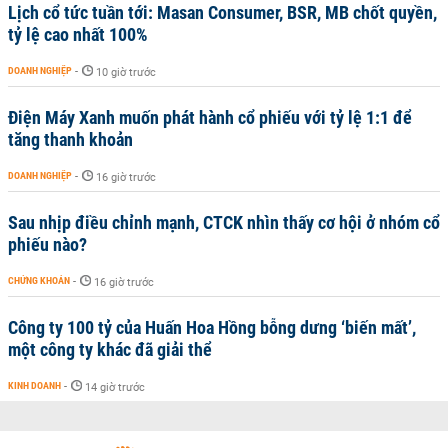
Lịch cổ tức tuần tới: Masan Consumer, BSR, MB chốt quyền,
tỷ lệ cao nhất 100%
DOANH NGHIỆP
-
10 giờ trước
Điện Máy Xanh muốn phát hành cổ phiếu với tỷ lệ 1:1 để
tăng thanh khoản
DOANH NGHIỆP
-
16 giờ trước
Sau nhịp điều chỉnh mạnh, CTCK nhìn thấy cơ hội ở nhóm cổ
phiếu nào?
CHỨNG KHOÁN
-
16 giờ trước
Công ty 100 tỷ của Huấn Hoa Hồng bỗng dưng ‘biến mất’,
một công ty khác đã giải thể
KINH DOANH
-
14 giờ trước