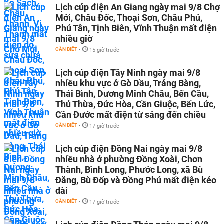
Lịch cúp điện An Giang ngày mai 9/8 Chợ
Mới, Châu Đốc, Thoại Sơn, Châu Phú,
Phú Tân, Tịnh Biên, Vĩnh Thuận mất điện
nhiều giờ
CẦN BIẾT
-
15 giờ trước
Lịch cúp điện Tây Ninh ngày mai 9/8
nhiều khu vực ở Gò Dầu, Trảng Bàng,
Thái Bình, Dương Minh Châu, Bến Cầu,
Thủ Thừa, Đức Hòa, Cần Giuộc, Bến Lức,
Cần Đước mất điện từ sáng đến chiều
CẦN BIẾT
-
17 giờ trước
Lịch cúp điện Đồng Nai ngày mai 9/8
nhiều nhà ở phường Đồng Xoài, Chơn
Thành, Bình Long, Phước Long, xã Bù
Đăng, Bù Đốp và Đồng Phú mất điện kéo
dài
CẦN BIẾT
-
17 giờ trước