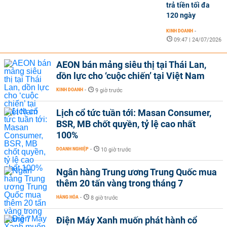
trả tiền tối đa
120 ngày
KINH DOANH
-
09:47 | 24/07/2026
AEON bán mảng siêu thị tại Thái Lan,
dồn lực cho ‘cuộc chiến’ tại Việt Nam
KINH DOANH
-
9 giờ trước
Lịch cổ tức tuần tới: Masan Consumer,
BSR, MB chốt quyền, tỷ lệ cao nhất
100%
DOANH NGHIỆP
-
10 giờ trước
Ngân hàng Trung ương Trung Quốc mua
thêm 20 tấn vàng trong tháng 7
HÀNG HÓA
-
8 giờ trước
Điện Máy Xanh muốn phát hành cổ