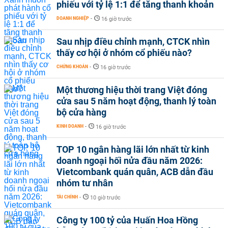
phiếu với tỷ lệ 1:1 để tăng thanh khoản
DOANH NGHIỆP
-
16 giờ trước
Sau nhịp điều chỉnh mạnh, CTCK nhìn
thấy cơ hội ở nhóm cổ phiếu nào?
CHỨNG KHOÁN
-
16 giờ trước
Một thương hiệu thời trang Việt đóng
cửa sau 5 năm hoạt động, thanh lý toàn
bộ cửa hàng
KINH DOANH
-
16 giờ trước
TOP 10 ngân hàng lãi lớn nhất từ kinh
doanh ngoại hối nửa đầu năm 2026:
Vietcombank quán quân, ACB dẫn đầu
nhóm tư nhân
TÀI CHÍNH
-
10 giờ trước
Công ty 100 tỷ của Huấn Hoa Hồng