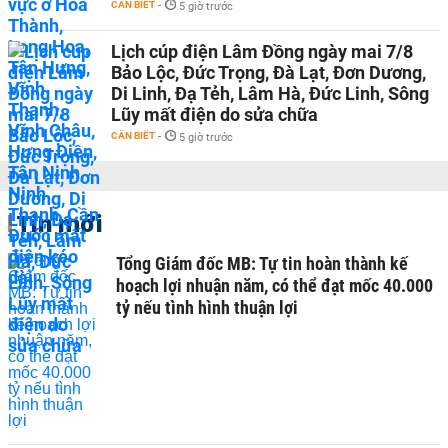
CẦN BIẾT
-
5 giờ trước
Lịch cúp điện Lâm Đồng ngày mai 7/8
Bảo Lộc, Đức Trọng, Đà Lạt, Đơn Dương,
Di Linh, Đạ Tẻh, Lâm Hà, Đức Linh, Sông
Lũy mất điện do sửa chữa
CẦN BIẾT
-
5 giờ trước
Tin mới
Tổng Giám đốc MB: Tự tin hoàn thành kế
hoạch lợi nhuận năm, có thể đạt mốc 40.000
tỷ nếu tình hình thuận lợi