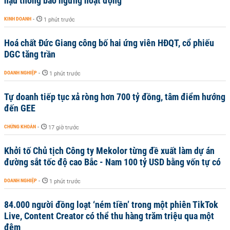
hậu thông báo ngừng hoạt động
KINH DOANH
-
1 phút trước
Hoá chất Đức Giang công bố hai ứng viên HĐQT, cổ phiếu
DGC tăng trần
DOANH NGHIỆP
-
1 phút trước
Tự doanh tiếp tục xả ròng hơn 700 tỷ đồng, tâm điểm hướng
đến GEE
CHỨNG KHOÁN
-
17 giờ trước
Khởi tố Chủ tịch Công ty Mekolor từng đề xuất làm dự án
đường sắt tốc độ cao Bắc - Nam 100 tỷ USD bằng vốn tự có
DOANH NGHIỆP
-
1 phút trước
84.000 người đồng loạt ‘ném tiền’ trong một phiên TikTok
Live, Content Creator có thể thu hàng trăm triệu qua một
đêm