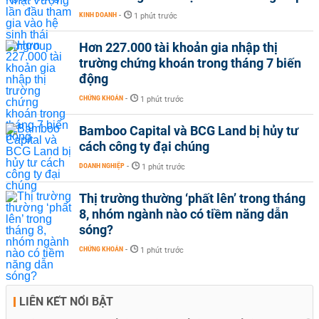
KINH DOANH
-
1 phút trước
Hơn 227.000 tài khoản gia nhập thị
trường chứng khoán trong tháng 7 biến
động
CHỨNG KHOÁN
-
1 phút trước
Bamboo Capital và BCG Land bị hủy tư
cách công ty đại chúng
DOANH NGHIỆP
-
1 phút trước
Thị trường thường ‘phất lên’ trong tháng
8, nhóm ngành nào có tiềm năng dẫn
sóng?
CHỨNG KHOÁN
-
1 phút trước
LIÊN KẾT NỔI BẬT