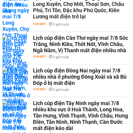
Long Xuyên, Chợ Mới, Thoại Sơn, Châu
Phú, Tri Tôn, Đặc khu Phú Quốc, Kiên
Lương mất điện trở lại
CẦN BIẾT
-
3 giờ trước
Lịch cúp điện Cần Thơ ngày mai 7/8 Sóc
Trăng, Ninh Kiều, Thốt Nốt, Vĩnh Châu,
Ngã Năm, Vị Thanh mất điện nhiều nhà
CẦN BIẾT
-
3 giờ trước
Lịch cúp điện Đồng Nai ngày mai 7/8
nhiều nhà ở phường Đồng Xoài và xã Bù
Đốp ở bị mất điện
CẦN BIẾT
-
5 giờ trước
Lịch cúp điện Tây Ninh ngày mai 7/8
nhiều khu vực ở Hoà Thành, Long Hoa,
Tân Hưng, Vĩnh Thạnh, Vĩnh Châu, Hưng
Điền, Tân Ninh, Ninh Thạnh, Cần Đước
mất điện kéo dài