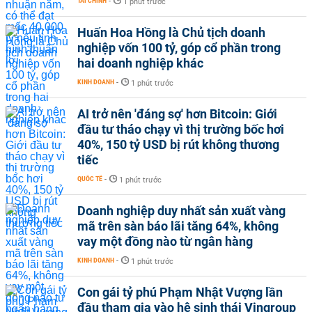
TÀI CHÍNH
-
1 phút trước
Huấn Hoa Hồng là Chủ tịch doanh
nghiệp vốn 100 tỷ, góp cổ phần trong
hai doanh nghiệp khác
KINH DOANH
-
1 phút trước
AI trở nên 'đáng sợ' hơn Bitcoin: Giới
đầu tư tháo chạy vì thị trường bốc hơi
40%, 150 tỷ USD bị rút không thương
tiếc
QUỐC TẾ
-
1 phút trước
Doanh nghiệp duy nhất sản xuất vàng
mã trên sàn báo lãi tăng 64%, không
vay một đồng nào từ ngân hàng
KINH DOANH
-
1 phút trước
Con gái tỷ phú Phạm Nhật Vượng lần
đầu tham gia vào hệ sinh thái Vingroup