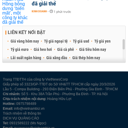
đã giải thể
KINH DOANH
-
1 phút trước
LIÊN KẾT NỔI BẬT
Giá vàng hôm nay
Tỷ giá ngoại tệ
Tỷ giá usd
Tỷ giá yen
Tỷ giá euro
Giá heo hơi
Giá cà phê
Giá tiêu hôm nay
Lãi suất ngân hàng
Giá xăng dầu
Giá thép hôm nay
Giá sầu riêng
Giá thịt heo
Giá gạo
Giá cao su
Best Retail Brokers
Diễn đàn đầu tư Việt Nam 2026
Trang TTĐTTH của công ty VietNewsCorp
Giấy phép số 3323/GP-TTĐT do Sở VH&TT TP.HCM cấp ngày 20/3/2026
Lầu 5 - Compa Building - 293 Điện Biên Phủ - Phường Gia Định - TP.HCM
Chi nhánh:
Số 5 - Khu 38A Trần Phú - Phường Ba Đình - TP. Hà Nội
Chịu trách nhiệm nội dung:
Hoàng Hữu Lợi
Hotline:
0975798489
Email:
info@vietnambiz.vn
Trách nhiệm về thông tin
DỊCH VỤ QUẢNG CÁO
Tel:
0931589222 (Ms Ngọc)