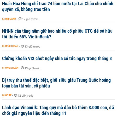
Huấn Hoa Hồng chỉ trao 24 bồn nước tại Lai Châu cho chính
quyền xã, không trao tiền
KINH DOANH
-
17 giờ trước
NHNN cần tăng nắm giữ bao nhiêu cổ phiếu CTG để sở hữu
tối thiểu 65% VietinBank?
CHỨNG KHOÁN
-
13 giờ trước
Chứng khoán VIX chốt ngày chia cổ tức ngay trong tháng 8
CHỨNG KHOÁN
-
13 giờ trước
Bị truy thu thuế đặc biệt, giới siêu giàu Trung Quốc hoảng
loạn bán tài sản, cổ phiếu
QUỐC TẾ
-
12 giờ trước
Lãnh đạo Vinamilk: Tăng quy mô đàn bò thêm 8.000 con, đã
chốt giá nguyên liệu đến tháng 11