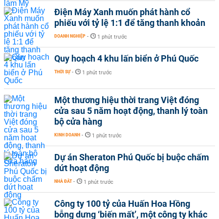
Điện Máy Xanh muốn phát hành cổ
phiếu với tỷ lệ 1:1 để tăng thanh khoản
DOANH NGHIỆP
-
1 phút trước
Quy hoạch 4 khu lấn biển ở Phú Quốc
THỜI SỰ
-
1 phút trước
Một thương hiệu thời trang Việt đóng
cửa sau 5 năm hoạt động, thanh lý toàn
bộ cửa hàng
KINH DOANH
-
1 phút trước
Dự án Sheraton Phú Quốc bị buộc chấm
dứt hoạt động
NHÀ ĐẤT
-
1 phút trước
Công ty 100 tỷ của Huấn Hoa Hồng
bỗng dưng ‘biến mất’, một công ty khác