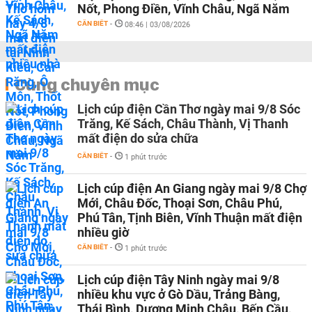
Nốt, Phong Điền, Vĩnh Châu, Ngã Năm
CẦN BIẾT
-
08:46 | 03/08/2026
Cùng chuyên mục
Lịch cúp điện Cần Thơ ngày mai 9/8 Sóc
Trăng, Kế Sách, Châu Thành, Vị Thanh
mất điện do sửa chữa
CẦN BIẾT
-
1 phút trước
Lịch cúp điện An Giang ngày mai 9/8 Chợ
Mới, Châu Đốc, Thoại Sơn, Châu Phú,
Phú Tân, Tịnh Biên, Vĩnh Thuận mất điện
nhiều giờ
CẦN BIẾT
-
1 phút trước
Lịch cúp điện Tây Ninh ngày mai 9/8
nhiều khu vực ở Gò Dầu, Trảng Bàng,
Thái Bình, Dương Minh Châu, Bến Cầu,