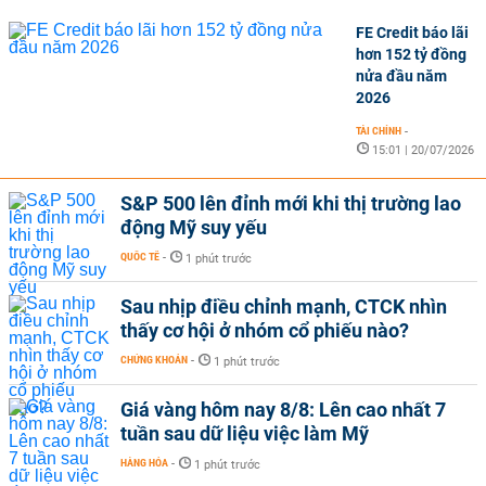
FE Credit báo lãi
hơn 152 tỷ đồng
nửa đầu năm
2026
TÀI CHÍNH
-
15:01 | 20/07/2026
S&P 500 lên đỉnh mới khi thị trường lao
động Mỹ suy yếu
QUỐC TẾ
-
1 phút trước
Sau nhịp điều chỉnh mạnh, CTCK nhìn
thấy cơ hội ở nhóm cổ phiếu nào?
CHỨNG KHOÁN
-
1 phút trước
Giá vàng hôm nay 8/8: Lên cao nhất 7
tuần sau dữ liệu việc làm Mỹ
HÀNG HÓA
-
1 phút trước