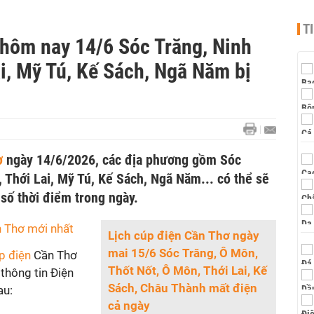
T
 hôm nay 14/6 Sóc Trăng, Ninh
ai, Mỹ Tú, Kế Sách, Ngã Năm bị
hơ
ngày 14/6/2026, các địa phương gồm Sóc
, Thới Lai, Mỹ Tú, Kế Sách, Ngã Năm... có thể sẽ
 số thời điểm trong ngày.
n Thơ mới nhất
Lịch cúp điện Cần Thơ ngày
mai 15/6 Sóc Trăng, Ô Môn,
úp điện
Cần Thơ
Thốt Nốt, Ô Môn, Thới Lai, Kế
thông tin Điện
Sách, Châu Thành mất điện
au:
cả ngày