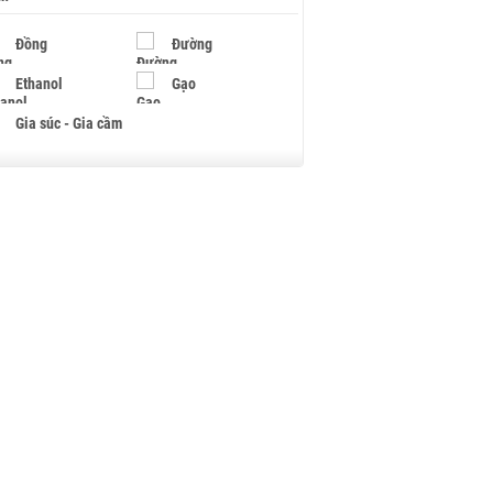
Đồng
Đường
Ethanol
Gạo
Gia súc - Gia cầm
Giấy
Gỗ
Hạt điều
Hồ tiêu - Hạt tiêu
Khí đốt
Kim loại khác
Mắc ca
Muối
Ngũ cốc
Nhựa - Hạt nhựa
Palladium
Phân bón