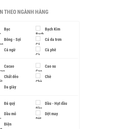
IN THEO NGÀNH HÀNG
Bạc
Bạch Kim
Bông - Sợi
Cá da trơn
Cá ngừ
Cà phê
Cacao
Cao su
Chất dẻo
Chè
Da giày
Đá quý
Dầu - Hạt dầu
Dầu mỏ
Dệt may
Điện