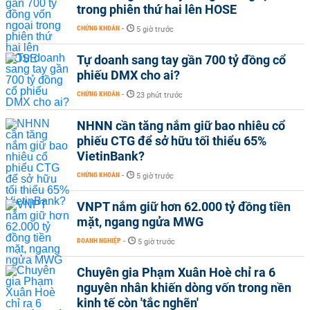
trong phiên thứ hai lên HOSE
CHỨNG KHOÁN
-
5 giờ trước
Tự doanh sang tay gần 700 tỷ đồng cổ
phiếu DMX cho ai?
CHỨNG KHOÁN
-
23 phút trước
NHNN cần tăng nắm giữ bao nhiêu cổ
phiếu CTG để sở hữu tối thiểu 65%
VietinBank?
CHỨNG KHOÁN
-
5 giờ trước
VNPT nắm giữ hơn 62.000 tỷ đồng tiền
mặt, ngang ngửa MWG
DOANH NGHIỆP
-
5 giờ trước
Chuyên gia Phạm Xuân Hoè chỉ ra 6
nguyên nhân khiến dòng vốn trong nền
kinh tế còn 'tắc nghẽn'