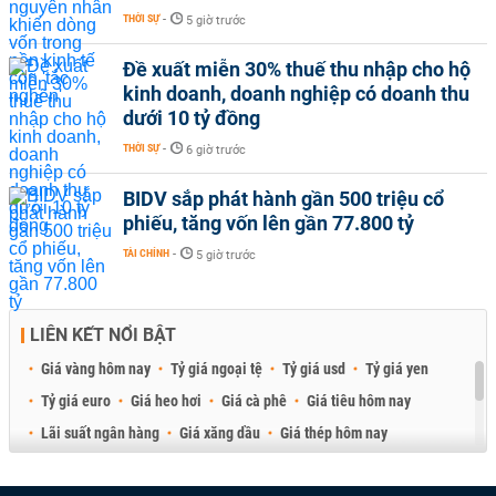
THỜI SỰ
-
5 giờ trước
Đề xuất miễn 30% thuế thu nhập cho hộ
kinh doanh, doanh nghiệp có doanh thu
dưới 10 tỷ đồng
THỜI SỰ
-
6 giờ trước
BIDV sắp phát hành gần 500 triệu cổ
phiếu, tăng vốn lên gần 77.800 tỷ
TÀI CHÍNH
-
5 giờ trước
LIÊN KẾT NỔI BẬT
Giá vàng hôm nay
Tỷ giá ngoại tệ
Tỷ giá usd
Tỷ giá yen
Tỷ giá euro
Giá heo hơi
Giá cà phê
Giá tiêu hôm nay
Lãi suất ngân hàng
Giá xăng dầu
Giá thép hôm nay
Giá sầu riêng
Giá thịt heo
Giá gạo
Giá cao su