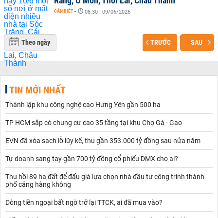
Răng, Ô Môn, Thới Lai, Châu Thành
CẦN BIẾT
-
08:30 | 09/06/2026
Theo ngày
TRƯỚC
SAU
TIN MỚI NHẤT
Thành lập khu công nghệ cao Hưng Yên gần 500 ha
TP HCM sắp có chung cư cao 35 tầng tại khu Chợ Gà - Gạo
EVN đã xóa sạch lỗ lũy kế, thu gần 353.000 tỷ đồng sau nửa năm
Tự doanh sang tay gần 700 tỷ đồng cổ phiếu DMX cho ai?
Thu hồi 89 ha đất để đấu giá lựa chọn nhà đầu tư công trình thành
phố cảng hàng không
Dòng tiền ngoại bất ngờ trở lại TTCK, ai đã mua vào?