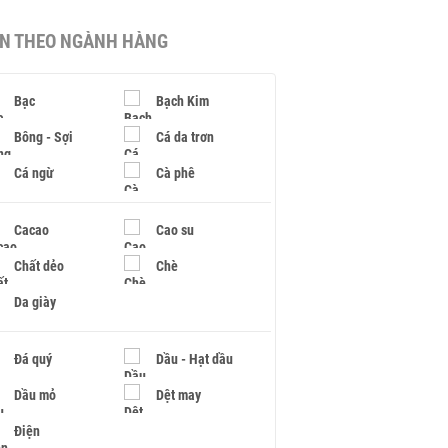
IN THEO NGÀNH HÀNG
Bạc
Bạch Kim
Bông - Sợi
Cá da trơn
Cá ngừ
Cà phê
Cacao
Cao su
Chất dẻo
Chè
Da giày
Đá quý
Dầu - Hạt dầu
Dầu mỏ
Dệt may
Điện