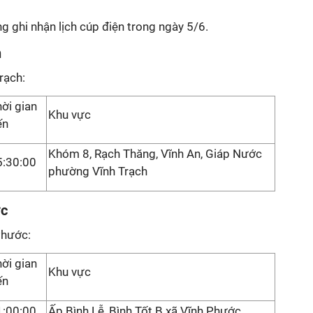
ng ghi nhận lịch cúp điện trong ngày 5/6.
h
rạch:
ời gian
Khu vực
ến
Khóm 8, Rạch Thăng, Vĩnh An, Giáp Nước
5:30:00
phường Vĩnh Trạch
ớc
Phước:
ời gian
Khu vực
ến
1:00:00
Ấp Bình Lễ, Bình Tốt B xã Vĩnh Phước