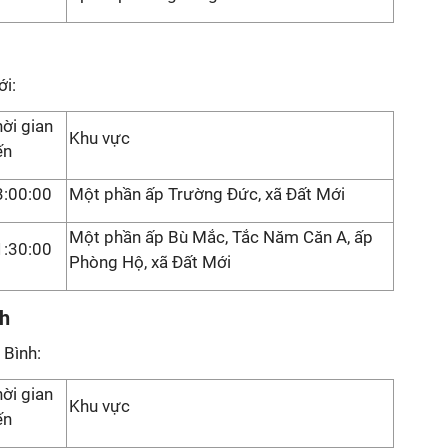
ới:
ời gian
Khu vực
ến
3:00:00
Một phần ấp Trường Đức, xã Đất Mới
Một phần ấp Bù Mắc, Tắc Năm Căn A, ấp
1:30:00
Phòng Hộ, xã Đất Mới
nh
 Bình:
ời gian
Khu vực
ến