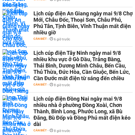
Lịch cúp điện An Giang ngày mai 9/8 Chợ
Mới, Châu Đốc, Thoại Sơn, Châu Phú,
Phú Tân, Tịnh Biên, Vĩnh Thuận mất điện
nhiều giờ
CẦN BIẾT
-
6 giờ trước
Lịch cúp điện Tây Ninh ngày mai 9/8
nhiều khu vực ở Gò Dầu, Trảng Bàng,
Thái Bình, Dương Minh Châu, Bến Cầu,
Thủ Thừa, Đức Hòa, Cần Giuộc, Bến Lức,
Cần Đước mất điện từ sáng đến chiều
CẦN BIẾT
-
8 giờ trước
Lịch cúp điện Đồng Nai ngày mai 9/8
nhiều nhà ở phường Đồng Xoài, Chơn
Thành, Bình Long, Phước Long, xã Bù
Đăng, Bù Đốp và Đồng Phú mất điện kéo
dài
CẦN BIẾT
-
8 giờ trước