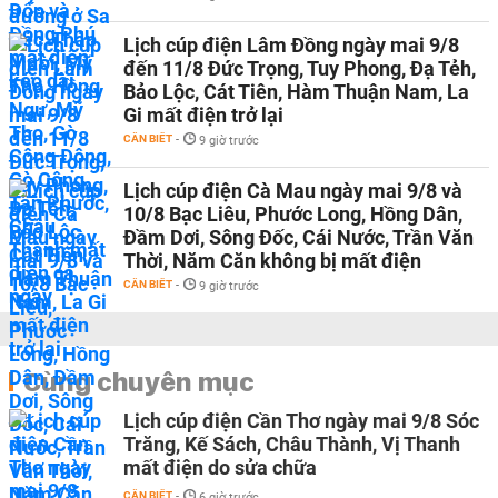
Lịch cúp điện Lâm Đồng ngày mai 9/8
đến 11/8 Đức Trọng, Tuy Phong, Đạ Tẻh,
Bảo Lộc, Cát Tiên, Hàm Thuận Nam, La
Gi mất điện trở lại
CẦN BIẾT
-
9 giờ trước
Lịch cúp điện Cà Mau ngày mai 9/8 và
10/8 Bạc Liêu, Phước Long, Hồng Dân,
Đầm Dơi, Sông Đốc, Cái Nước, Trần Văn
Thời, Năm Căn không bị mất điện
CẦN BIẾT
-
9 giờ trước
Cùng chuyên mục
Lịch cúp điện Cần Thơ ngày mai 9/8 Sóc
Trăng, Kế Sách, Châu Thành, Vị Thanh
mất điện do sửa chữa
CẦN BIẾT
-
6 giờ trước