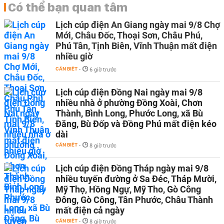
Có thể bạn quan tâm
Lịch cúp điện An Giang ngày mai 9/8 Chợ
Mới, Châu Đốc, Thoại Sơn, Châu Phú,
Phú Tân, Tịnh Biên, Vĩnh Thuận mất điện
nhiều giờ
CẦN BIẾT
-
6 giờ trước
Lịch cúp điện Đồng Nai ngày mai 9/8
nhiều nhà ở phường Đồng Xoài, Chơn
Thành, Bình Long, Phước Long, xã Bù
Đăng, Bù Đốp và Đồng Phú mất điện kéo
dài
CẦN BIẾT
-
8 giờ trước
Lịch cúp điện Đồng Tháp ngày mai 9/8
nhiều tuyến đường ở Sa Đéc, Tháp Mười,
Mỹ Thọ, Hồng Ngự, Mỹ Tho, Gò Công
Đông, Gò Công, Tân Phước, Châu Thành
mất điện cả ngày
CẦN BIẾT
-
8 giờ trước