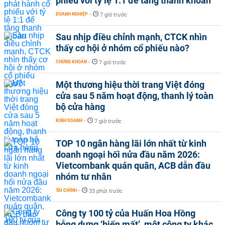
phiếu với tỷ lệ 1:1 để tăng thanh khoản
DOANH NGHIỆP
-
7 giờ trước
Sau nhịp điều chỉnh mạnh, CTCK nhìn
thấy cơ hội ở nhóm cổ phiếu nào?
CHỨNG KHOÁN
-
7 giờ trước
Một thương hiệu thời trang Việt đóng
cửa sau 5 năm hoạt động, thanh lý toàn
bộ cửa hàng
KINH DOANH
-
7 giờ trước
TOP 10 ngân hàng lãi lớn nhất từ kinh
doanh ngoại hối nửa đầu năm 2026:
Vietcombank quán quân, ACB dẫn đầu
nhóm tư nhân
TÀI CHÍNH
-
33 phút trước
Công ty 100 tỷ của Huấn Hoa Hồng
bỗng dưng ‘biến mất’, một công ty khác