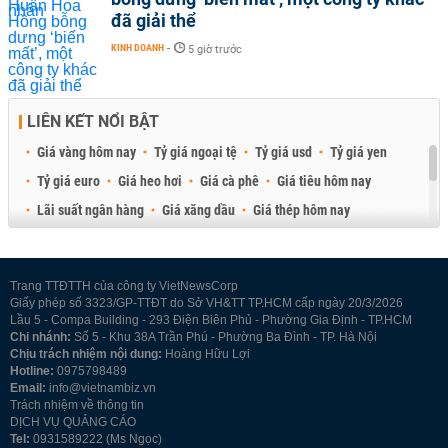
đã giải thể
KINH DOANH
-
5 giờ trước
LIÊN KẾT NỔI BẬT
Giá vàng hôm nay
Tỷ giá ngoại tệ
Tỷ giá usd
Tỷ giá yen
Tỷ giá euro
Giá heo hơi
Giá cà phê
Giá tiêu hôm nay
Lãi suất ngân hàng
Giá xăng dầu
Giá thép hôm nay
Giá sầu riêng
Giá thịt heo
Giá gạo
Giá cao su
Best Retail Brokers
Diễn đàn đầu tư Việt Nam 2026
Trang TTĐTTH của công ty VietNewsCorp
Giấy phép số 3323/GP-TTĐT do Sở VH&TT TP.HCM cấp ngày 20/3/2026
Lầu 5 - Compa Building - 293 Điện Biên Phủ - Phường Gia Định - TP.HCM
Chi nhánh:
Số 5 - Khu 38A Trần Phú - Phường Ba Đình - TP. Hà Nội
Chịu trách nhiệm nội dung:
Hoàng Hữu Lợi
Hotline:
0975798489
Email:
info@vietnambiz.vn
Trách nhiệm về thông tin
DỊCH VỤ QUẢNG CÁO
Tel:
0931589222 (Ms Ngọc)