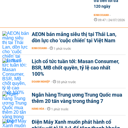
trả tiền tối đa
120 ngày
KINH DOANH
-
09:47 | 24/07/2026
AEON bán mảng siêu thị tại Thái Lan,
dồn lực cho ‘cuộc chiến’ tại Việt Nam
KINH DOANH
-
1 phút trước
Lịch cổ tức tuần tới: Masan Consumer,
BSR, MB chốt quyền, tỷ lệ cao nhất
100%
DOANH NGHIỆP
-
33 phút trước
Ngân hàng Trung ương Trung Quốc mua
thêm 20 tấn vàng trong tháng 7
HÀNG HÓA
-
1 phút trước
Điện Máy Xanh muốn phát hành cổ