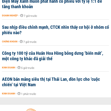
Điện Máy Xanh muốn phát hành cổ phiếu với tỷ lệ 1:1 để
tăng thanh khoản
DOANH NGHIỆP
-
7 giờ trước
Sau nhịp điều chỉnh mạnh, CTCK nhìn thấy cơ hội ở nhóm cổ
phiếu nào?
CHỨNG KHOÁN
-
7 giờ trước
Công ty 100 tỷ của Huấn Hoa Hồng bỗng dưng ‘biến mất’,
một công ty khác đã giải thể
KINH DOANH
-
5 giờ trước
AEON bán mảng siêu thị tại Thái Lan, dồn lực cho ‘cuộc
chiến’ tại Việt Nam
KINH DOANH
-
1 phút trước