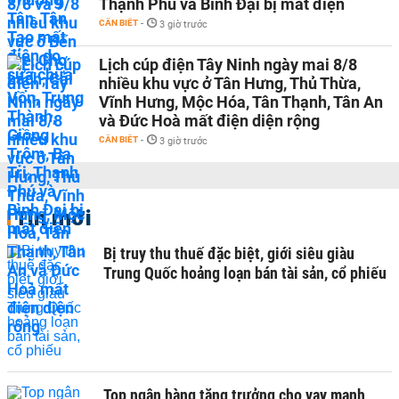
Thạnh Phú và Bình Đại bị mất điện
CẦN BIẾT
-
3 giờ trước
Lịch cúp điện Tây Ninh ngày mai 8/8
nhiều khu vực ở Tân Hưng, Thủ Thừa,
Vĩnh Hưng, Mộc Hóa, Tân Thạnh, Tân An
và Đức Hoà mất điện diện rộng
CẦN BIẾT
-
3 giờ trước
Tin mới
Bị truy thu thuế đặc biệt, giới siêu giàu
Trung Quốc hoảng loạn bán tài sản, cổ phiếu
Top ngân hàng tăng trưởng cho vay mạnh