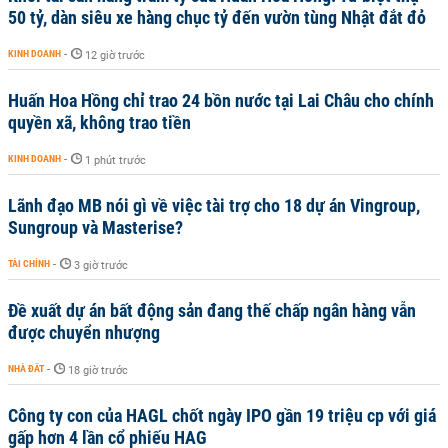
50 tỷ, dàn siêu xe hàng chục tỷ đến vườn tùng Nhật đắt đỏ
KINH DOANH
-
12 giờ trước
Huấn Hoa Hồng chỉ trao 24 bồn nước tại Lai Châu cho chính
quyền xã, không trao tiền
KINH DOANH
-
1 phút trước
Lãnh đạo MB nói gì về việc tài trợ cho 18 dự án Vingroup,
Sungroup và Masterise?
TÀI CHÍNH
-
3 giờ trước
Đề xuất dự án bất động sản đang thế chấp ngân hàng vẫn
được chuyển nhượng
NHÀ ĐẤT
-
18 giờ trước
Công ty con của HAGL chốt ngày IPO gần 19 triệu cp với giá
gấp hơn 4 lần cổ phiếu HAG