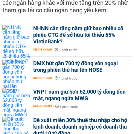
các ngân hàng khác với mức tăng trên 20% nhờ
tham gia tái cơ cấu ngân hàng yếu kém.
NHNN cần tăng nắm giữ bao nhiêu cổ
phiếu CTG để sở hữu tối thiểu 65%
VietinBank?
CHỨNG KHOÁN
-
1 phút trước
DMX hút gần 700 tỷ đồng vốn ngoại
trong phiên thứ hai lên HOSE
CHỨNG KHOÁN
-
1 phút trước
VNPT nắm giữ hơn 62.000 tỷ đồng tiền
mặt, ngang ngửa MWG
DOANH NGHIỆP
-
1 phút trước
Đề xuất miễn 30% thuế thu nhập cho hộ
kinh doanh, doanh nghiệp có doanh thu
dưới 10 tỷ đồng