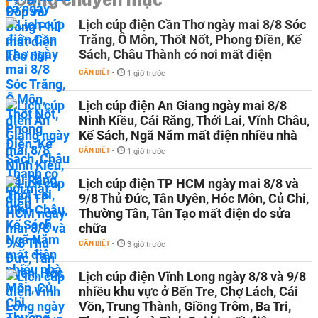
Lịch cúp điện Cần Thơ ngày mai 8/8 Sóc
Trăng, Ô Môn, Thốt Nốt, Phong Điền, Kế
Sách, Châu Thành có nơi mất điện
CẦN BIẾT
-
1 giờ trước
Lịch cúp điện An Giang ngày mai 8/8
Ninh Kiều, Cái Răng, Thới Lai, Vĩnh Châu,
Kế Sách, Ngã Năm mất điện nhiều nhà
CẦN BIẾT
-
1 giờ trước
Lịch cúp điện TP HCM ngày mai 8/8 và
9/8 Thủ Đức, Tân Uyên, Hóc Môn, Củ Chi,
Thường Tân, Tân Tạo mất điện do sửa
chữa
CẦN BIẾT
-
3 giờ trước
Lịch cúp điện Vĩnh Long ngày 8/8 và 9/8
nhiều khu vực ở Bến Tre, Chợ Lách, Cái
Vồn, Trung Thành, Giồng Trôm, Ba Tri,