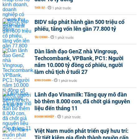
THỜI SỰ
-
1 phút trước
BIDV sắp phát hành gần 500 triệu cổ
phiếu, tăng vốn lên gần 77.800 tỷ
TÀI CHÍNH
-
1 phút trước
Dàn lãnh đạo GenZ nhà Vingroup,
Techcombank, VPBank, PC1: Người
nắm 10.000 tỷ đồng cổ phiếu, người
làm chủ tịch ở tuổi 27
KINH DOANH
-
1 phút trước
Lãnh đạo Vinamilk: Tăng quy mô đàn
bò thêm 8.000 con, đã chốt giá nguyên
liệu đến tháng 11
DOANH NGHIỆP
-
1 phút trước
Việt Nam muốn phát triển quỹ hưu trí:
Từ tiết kiệm gia đình thành nguồn cấp