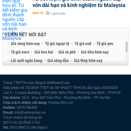
vốn dài hạn và kinh nghiệm từ Malaysia
QUỐC TẾ
-
1 giờ trước
LIÊN KẾT NỔI BẬT
Giá vàng hôm nay
Tỷ giá ngoại tệ
Tỷ giá usd
Tỷ giá yen
Tỷ giá euro
Giá heo hơi
Giá cà phê
Giá tiêu hôm nay
Lãi suất ngân hàng
Giá xăng dầu
Giá thép hôm nay
Giá sầu riêng
Giá thịt heo
Giá gạo
Giá cao su
Best Retail Brokers
Diễn đàn đầu tư Việt Nam 2026
Trang TTĐTTH của công ty VietNewsCorp
Giấy phép số 3323/GP-TTĐT do Sở VH&TT TP.HCM cấp ngày 20/3/2026
Lầu 5 - Compa Building - 293 Điện Biên Phủ - Phường Gia Định - TP.HCM
Chi nhánh:
Số 5 - Khu 38A Trần Phú - Phường Ba Đình - TP. Hà Nội
Chịu trách nhiệm nội dung:
Hoàng Hữu Lợi
Hotline:
0975798489
Email:
info@vietnambiz.vn
Trách nhiệm về thông tin
DỊCH VỤ QUẢNG CÁO
Tel:
0931589222 (Ms Ngọc)