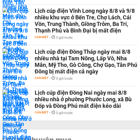
Lịch cúp điện Vĩnh Long ngày 8/8 và 9/8
nhiều khu vực ở Bến Tre, Chợ Lách, Cái
Vồn, Trung Thành, Giồng Trôm, Ba Tri,
Thạnh Phú và Bình Đại bị mất điện
CẦN BIẾT
-
3 giờ trước
Lịch cúp điện Đồng Tháp ngày mai 8/8
nhiều nhà tại Tam Nông, Lấp Vò, Nha
Mân, Mỹ Tho, Gò Công, Chợ Gạo, Tân Phú
Đông bị mất điện cả ngày
CẦN BIẾT
-
3 giờ trước
Lịch cúp điện Đồng Nai ngày mai 8/8
nhiều nhà ở phường Phước Long, xã Bù
Đốp và Đồng Phú mất điện kéo dài
CẦN BIẾT
-
3 giờ trước
Cùng chuyên mục