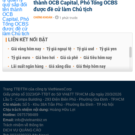
thành OCB Capital, Phó Tổng OCBS
được đề cử làm Chủ tịch
CHỨNG KHOÁN
-
1 phút trước
LIÊN KẾT NỔI BẬT
Giá vàng hôm nay
Tỷ giá ngoại tệ
Tỷ giá usd
Tỷ giá yen
Tỷ giá euro
Giá heo hơi
Giá cà phê
Giá tiêu hôm nay
Lãi suất ngân hàng
Giá xăng dầu
Giá thép hôm nay
Giá sầu riêng
Giá thịt heo
Giá gạo
Giá cao su
Best Retail Brokers
Diễn đàn đầu tư Việt Nam 2026
Trang TTĐTTH của công ty VietNewsCorp
Giấy phép số 3323/GP-TTĐT do Sở VH&TT TP.HCM cấp ngày 20/3/2026
Lầu 5 - Compa Building - 293 Điện Biên Phủ - Phường Gia Định - TP.HCM
Chi nhánh:
Số 5 - Khu 38A Trần Phú - Phường Ba Đình - TP. Hà Nội
Chịu trách nhiệm nội dung:
Hoàng Hữu Lợi
Hotline:
0975798489
Email:
info@vietnambiz.vn
Trách nhiệm về thông tin
DỊCH VỤ QUẢNG CÁO