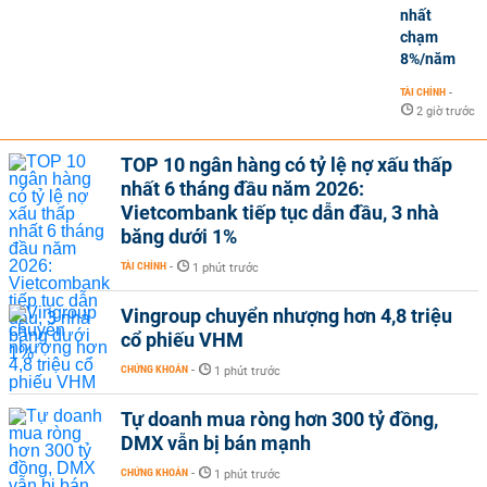
nhất
chạm
8%/năm
TÀI CHÍNH
-
2 giờ trước
TOP 10 ngân hàng có tỷ lệ nợ xấu thấp
nhất 6 tháng đầu năm 2026:
Vietcombank tiếp tục dẫn đầu, 3 nhà
băng dưới 1%
TÀI CHÍNH
-
1 phút trước
Vingroup chuyển nhượng hơn 4,8 triệu
cổ phiếu VHM
CHỨNG KHOÁN
-
1 phút trước
Tự doanh mua ròng hơn 300 tỷ đồng,
DMX vẫn bị bán mạnh
CHỨNG KHOÁN
-
1 phút trước