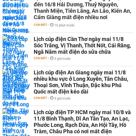
đến 16/8 Hải Dương, Thuỷ Nguyên,
Thanh Miện, Tiên Lãng, An Lão, Kiến An,
Cẩm Giàng mất điện nhiều nơi
CẦN BIẾT
-
15 phút trước
Lịch cúp điện Cần Thơ ngày mai 11/8
Sóc Trăng, Vị Thanh, Thốt Nốt, Cái Răng,
Ngã Năm mất điện do sửa chữa
CẦN BIẾT
-
3 giờ trước
Lịch cúp điện An Giang ngày mai 11/8
nhiều khu vực ở Long Xuyên, Tân Châu,
Thoại Sơn, Vĩnh Thuận, Đặc khu Phú
Quốc mất điện kéo dài
CẦN BIẾT
-
3 giờ trước
Lịch cúp điện TP HCM ngày mai 10/8 và
11/8 Bình Thạnh, Dĩ An Tân Tạo, An Lạc,
Phước Long, Rạch Dừa, An Hội Tây, Hồ
Tràm, Châu Pha có nơi mất điện