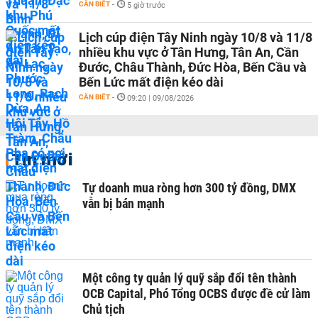
CẦN BIẾT
-
5 giờ trước
Lịch cúp điện Tây Ninh ngày 10/8 và 11/8
nhiều khu vực ở Tân Hưng, Tân An, Cần
Đước, Châu Thành, Đức Hòa, Bến Cầu và
Bến Lức mất điện kéo dài
CẦN BIẾT
-
09:20 | 09/08/2026
Tin mới
Tự doanh mua ròng hơn 300 tỷ đồng, DMX
vẫn bị bán mạnh
Một công ty quản lý quỹ sắp đổi tên thành
OCB Capital, Phó Tổng OCBS được đề cử làm
Chủ tịch