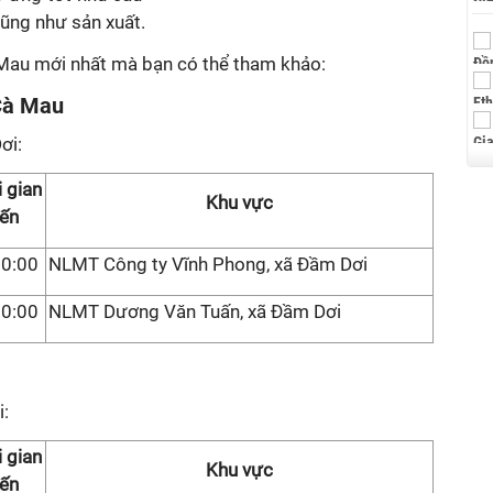
cũng như sản xuất.
au mới nhất mà bạn có thể tham khảo:
Cà Mau
ơi:
 gian
Khu vực
ến
30:00
NLMT Công ty Vĩnh Phong, xã Đầm Dơi
00:00
NLMT Dương Văn Tuấn, xã Đầm Dơi
i:
 gian
Khu vực
ến