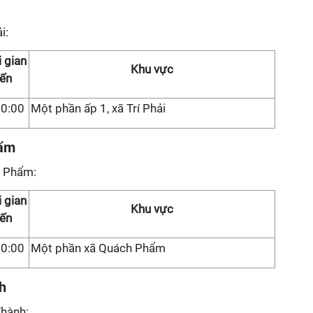
i:
 gian
Khu vực
ến
30:00
Một phần ấp 1, xã Trí Phải
hẩm
h Phẩm:
 gian
Khu vực
ến
00:00
Một phần xã Quách Phẩm
h
Thành: