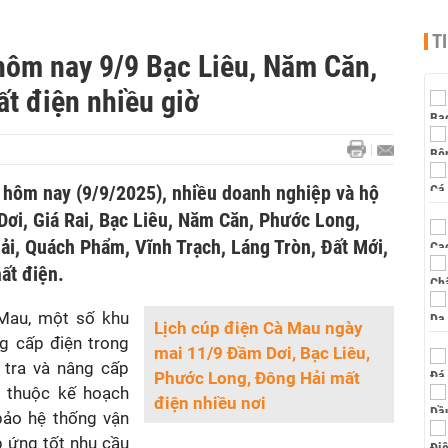
T
hôm nay 9/9 Bạc Liêu, Năm Căn,
t điện nhiều giờ
hôm nay (9/9/2025), nhiều doanh nghiệp và hộ
Dơi, Giá Rai, Bạc Liêu, Năm Căn, Phước Long,
hải, Quách Phẩm, Vĩnh Trạch, Láng Tròn, Đất Mới,
ất điện.
Mau, một số khu
Lịch cúp điện Cà Mau ngày
g cấp điện trong
mai 11/9 Đầm Dơi, Bạc Liêu,
 tra và nâng cấp
Phước Long, Đông Hải mất
g thuộc kế hoạch
điện nhiều nơi
bảo hệ thống vận
p ứng tốt nhu cầu