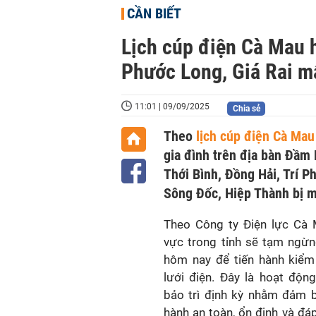
CẦN BIẾT
Lịch cúp điện Cà Mau 
Phước Long, Giá Rai mấ
11:01 | 09/09/2025
Chia sẻ
Theo
lịch cúp điện Cà Mau
gia đình trên địa bàn Đầm 
Thới Bình, Đồng Hải, Trí P
Sông Đốc, Hiệp Thành bị m
Theo Công ty Điện lực Cà 
vực trong tỉnh sẽ tạm ngừn
hôm nay để tiến hành kiểm
lưới điện. Đây là hoạt độn
bảo trì định kỳ nhằm đảm 
hành an toàn, ổn định và đá