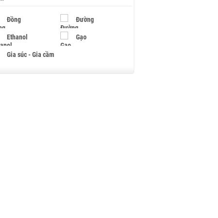
Đồng
Đường
Ethanol
Gạo
Gia súc - Gia cầm
Giấy
Gỗ
Hạt điều
Hồ tiêu - Hạt tiêu
Khí đốt
Kim loại khác
Mắc ca
Muối
Ngũ cốc
Nhựa - Hạt nhựa
Palladium
Phân bón