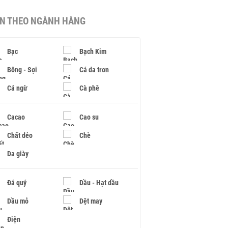
IN THEO NGÀNH HÀNG
Bạc
Bạch Kim
Bông - Sợi
Cá da trơn
Cá ngừ
Cà phê
Cacao
Cao su
Chất dẻo
Chè
Da giày
Đá quý
Dầu - Hạt dầu
Dầu mỏ
Dệt may
Điện