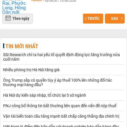
CẦN BIẾT
-
06:00 | 13/06/2026
Theo ngày
TRƯỚC
SAU
TIN MỚI NHẤT
SSI Research chỉ ra hai yếu tố quyết định động lực tăng trưởng nửa
cuối năm
Nhiều phòng trọ Hà Nội tăng giá
Ông Trump sắp có quyền tùy ý áp thuế 100% lên những đối tác
thương mại hàng đầu?
Hà Nội dự kiến sáp nhập, tổ chức lại 5 sở ngành
PNJ công bố thông tin bất thường liên quan đến vấn đề nộp thuế
Vận tải biển toàn cầu tăng mạnh bất chấp căng thẳng địa chính trị
Việt Nam là điểm đến hấp dẫn với doanh nghiệp bán dẫn hàng đầu