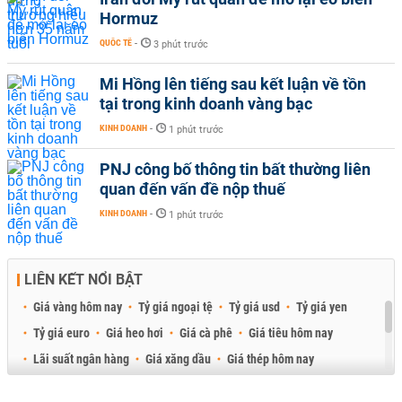
Hormuz
QUỐC TẾ
-
3 phút trước
Mi Hồng lên tiếng sau kết luận về tồn
tại trong kinh doanh vàng bạc
KINH DOANH
-
1 phút trước
PNJ công bố thông tin bất thường liên
quan đến vấn đề nộp thuế
KINH DOANH
-
1 phút trước
LIÊN KẾT NỔI BẬT
Giá vàng hôm nay
Tỷ giá ngoại tệ
Tỷ giá usd
Tỷ giá yen
Tỷ giá euro
Giá heo hơi
Giá cà phê
Giá tiêu hôm nay
Lãi suất ngân hàng
Giá xăng dầu
Giá thép hôm nay
Giá sầu riêng
Giá thịt heo
Giá gạo
Giá cao su