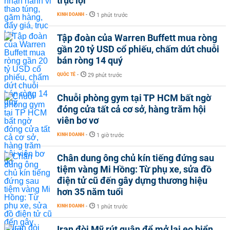
trục lợi
KINH DOANH
-
1 phút trước
Tập đoàn của Warren Buffett mua ròng
gần 20 tỷ USD cổ phiếu, chấm dứt chuỗi
bán ròng 14 quý
QUỐC TẾ
-
29 phút trước
Chuỗi phòng gym tại TP HCM bất ngờ
đóng cửa tất cả cơ sở, hàng trăm hội
viên bơ vơ
KINH DOANH
-
1 giờ trước
Chân dung ông chủ kín tiếng đứng sau
tiệm vàng Mi Hồng: Từ phụ xe, sửa đồ
điện tử cũ đến gây dựng thương hiệu
hơn 35 năm tuổi
KINH DOANH
-
1 phút trước
Iran đòi Mỹ rút quân để mở lại eo biển