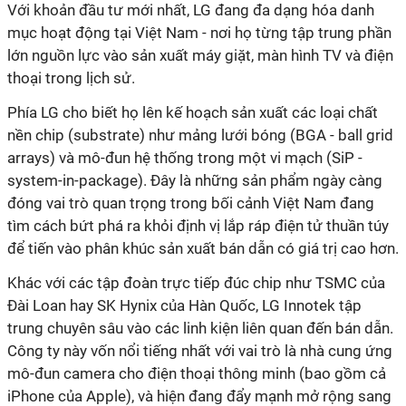
Với khoản đầu tư mới nhất, LG đang đa dạng hóa danh
mục hoạt động tại Việt Nam - nơi họ từng tập trung phần
lớn nguồn lực vào sản xuất máy giặt, màn hình TV và điện
thoại trong lịch sử.
Phía LG cho biết họ lên kế hoạch sản xuất các loại chất
nền chip (substrate) như mảng lưới bóng (BGA - ball grid
arrays) và mô-đun hệ thống trong một vi mạch (SiP -
system-in-package). Đây là những sản phẩm ngày càng
đóng vai trò quan trọng trong bối cảnh Việt Nam đang
tìm cách bứt phá ra khỏi định vị lắp ráp điện tử thuần túy
để tiến vào phân khúc sản xuất bán dẫn có giá trị cao hơn.
Khác với các tập đoàn trực tiếp đúc chip như TSMC của
Đài Loan hay SK Hynix của Hàn Quốc, LG Innotek tập
trung chuyên sâu vào các linh kiện liên quan đến bán dẫn.
Công ty này vốn nổi tiếng nhất với vai trò là nhà cung ứng
mô-đun camera cho điện thoại thông minh (bao gồm cả
iPhone của Apple), và hiện đang đẩy mạnh mở rộng sang