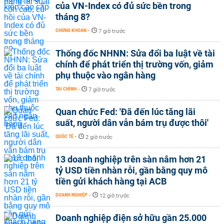
của VN-Index có đủ sức bền trong
tháng 8?
CHỨNG KHOÁN
-
7 giờ trước
Thống đốc NHNN: Sửa đổi ba luật về tài
chính để phát triển thị trường vốn, giảm
phụ thuộc vào ngân hàng
TÀI CHÍNH
-
7 giờ trước
Quan chức Fed: 'Đã đến lúc tăng lãi
suất, người dân vẫn bám trụ được thôi'
QUỐC TẾ
-
2 giờ trước
13 doanh nghiệp trên sàn nắm hơn 21
tỷ USD tiền nhàn rỗi, gần bằng quy mô
tiền gửi khách hàng tại ACB
DOANH NGHIỆP
-
12 giờ trước
Doanh nghiệp điện sở hữu gần 25.000