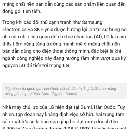
mảng chất nền bán dẫn cùng các sản phẩm liên quan đến
đóng gói tiên tiến.
Trong khi các đối thủ cạnh tranh như Samsung
Electronics và SK Hynix được hưởng lợi lớn từ sự bùng nổ
nhu cầu chip liên quan đến trí tuệ nhân tạo (AI), LG lại nhìn
thấy tiềm năng tăng trưởng mạnh mẽ ở mảng chất nền
bán dẫn dùng cho điện thoại thông minh, đặc biệt là khi
ngành công nghiệp này đang hướng tầm nhìn vượt qua kỷ
nguyên 5G để tiến tới mạng 6G.
Tập đoàn đa quốc gia Hàn Quốc LG sẽ đầu tư 1 tỷ USD vào mảng
đóng gói chip tại Việt Nam. (Nguồn:
Nikkei)
Nhà máy chủ lực của LG hiện đặt tại Gumi, Hàn Quốc. Tuy
nhiên, tập đoàn này khẳng định việc sở hữu hai trung tâm
sản xuất lớn sẽ là bàn đạp giúp họ đạt mức doanh thu
3.000 tỷ Won (tương đương 1,98 tỷ USD) từ việc bán chất