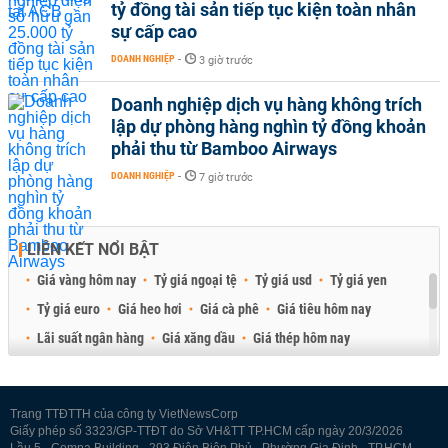
tỷ đồng tài sản tiếp tục kiện toàn nhân
sự cấp cao
DOANH NGHIỆP
-
3 giờ trước
Doanh nghiệp dịch vụ hàng không trích
lập dự phòng hàng nghìn tỷ đồng khoản
phải thu từ Bamboo Airways
DOANH NGHIỆP
-
7 giờ trước
LIÊN KẾT NỔI BẬT
Giá vàng hôm nay
Tỷ giá ngoại tệ
Tỷ giá usd
Tỷ giá yen
Tỷ giá euro
Giá heo hơi
Giá cà phê
Giá tiêu hôm nay
Lãi suất ngân hàng
Giá xăng dầu
Giá thép hôm nay
Giá sầu riêng
Giá thịt heo
Giá gạo
Giá cao su
Best Retail Brokers
Diễn đàn đầu tư Việt Nam 2026
Trang TTĐTTH của công ty VietNewsCorp
Giấy phép số 3323/GP-TTĐT do Sở VH&TT TP.HCM cấp ngày 20/3/2026