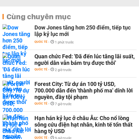
Cùng chuyên mục
Dow Jones tăng hơn 250 điểm, tiếp tục
lập kỷ lục mới
QUỐC TẾ
-
1 phút trước
Quan chức Fed: 'Đã đến lúc tăng lãi suất,
người dân vẫn bám trụ được thôi'
QUỐC TẾ
-
2 giờ trước
Forest City: Từ dự án 100 tỷ USD,
700.000 dân đến 'thành phố ma' dính lời
nguyền, đầy tội phạm
QUỐC TẾ
-
7 giờ trước
Hạn hán kỷ lục ở châu Âu: Cho nổ lòng
sông cứu điện hạt nhân, kinh tế tổn thất
hàng tỷ USD
QUỐC TẾ
-
9 giờ trước