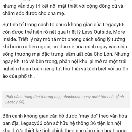
nhưng vẫn duy trì kết nối mật thiết với cộng đồng cũ và
chăm sóc được cho cha mẹ.
Sự tinh tế trong cách tổ chức không gian của Legacy66
còn được thể hiện rõ nét qua triết lý Less Outside, More
Inside. Triết lý này mô tả một phong cách sống lý tưởng
khi bước ra bên ngoài, cư dân sẽ hòa mình ngay vào nhịp
sống thương mại đặc trưng, sầm uất của Chợ Lớn. Nhưng
ngay khi trở về bên trong, phần nội khu lại mở ra một trải
nghiệm hoàn toàn riêng tư, thư thái và tách biệt với sự ồn
ào của phố thị.
Phối cảnh trung tâm thương mại, shophouse ngay dưới tòa nhà. (Ảnh:
Legacy 66
).
Bên cạnh không gian căn hộ được "may đo" theo văn hóa
bản địa, Legacy66 còn sở hữu hệ thống 36 tiện ích nội
khu được thiết kế tinh chỉnh theo nhu cầu sinh hoạt cộng