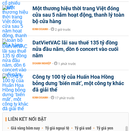
Một thương hiệu thời trang Việt đóng
cửa sau 5 năm hoạt động, thanh lý toàn
bộ cửa hàng
KINH DOANH
-
2 giờ trước
DatVietVAC lãi sau thuế 135 tỷ đồng
nửa đầu năm, dồn 6 concert vào cuối
năm
DOANH NGHIỆP
-
1 phút trước
Công ty 100 tỷ của Huấn Hoa Hồng
bỗng dưng ‘biến mất’, một công ty khác
đã giải thể
KINH DOANH
-
17 phút trước
LIÊN KẾT NỔI BẬT
Giá vàng hôm nay
Tỷ giá ngoại tệ
Tỷ giá usd
Tỷ giá yen