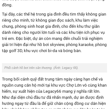
đồng.
Tại đây, các thế hệ trong gia đình đều tìm thấy không gian
riêng cho mình, từ không gian đọc sách, khu làm việc
chung, phòng sinh hoạt gia đình, cho đến khu thư giãn
dành riêng cho người lớn tuổi và các khu tiện ích phục vụ
trẻ em. Đặc biệt, dự án còn mang đến chuỗi trải nghiệm
giải trí hiện đại như hồ bơi skyview, phòng karaoke, phòng
tập golf 3D, khu vực chơi bi-da và bóng bàn.
Phối cảnh hồ bơi trên sân thượng. (Ảnh:
Legacy 66
).
Trong bối cảnh quỹ đất trung tâm ngày càng hạn chế và
nguồn cung căn hộ mới tại khu vực Chợ Lớn vô cùng khan
hiếm, sự xuất hiện của Legacy66 mang ý nghĩa rất lớn.
Như đại diện chủ đầu tư đã nhấn mạnh, dự án được định
hướng ngay từ đầu là để giữ chân cộng đồng cư dân hiện