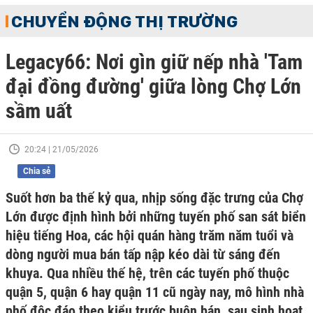
CHUYỂN ĐỘNG THỊ TRƯỜNG
Legacy66: Nơi gìn giữ nếp nhà 'Tam
đại đồng đường' giữa lòng Chợ Lớn
sầm uất
20:24 | 21/05/2026
Chia sẻ
Suốt hơn ba thế kỷ qua, nhịp sống đặc trưng của Chợ
Lớn được định hình bởi những tuyến phố san sát biển
hiệu tiếng Hoa, các hội quán hàng trăm năm tuổi và
dòng người mua bán tấp nập kéo dài từ sáng đến
khuya. Qua nhiều thế hệ, trên các tuyến phố thuộc
quận 5, quận 6 hay quận 11 cũ ngày nay, mô hình nhà
phố độc đáo theo kiểu trước buôn bán, sau sinh hoạt