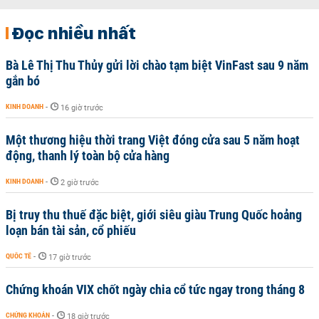
Đọc nhiều nhất
Bà Lê Thị Thu Thủy gửi lời chào tạm biệt VinFast sau 9 năm
gắn bó
KINH DOANH
-
16 giờ trước
Một thương hiệu thời trang Việt đóng cửa sau 5 năm hoạt
động, thanh lý toàn bộ cửa hàng
KINH DOANH
-
2 giờ trước
Bị truy thu thuế đặc biệt, giới siêu giàu Trung Quốc hoảng
loạn bán tài sản, cổ phiếu
QUỐC TẾ
-
17 giờ trước
Chứng khoán VIX chốt ngày chia cổ tức ngay trong tháng 8
CHỨNG KHOÁN
-
18 giờ trước