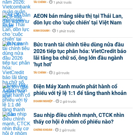
TÀI CHÍNH
-
1 phút trước
AEON bán mảng siêu thị tại Thái Lan,
dồn lực cho ‘cuộc chiến’ tại Việt Nam
KINH DOANH
-
1 phút trước
Bức tranh tài chính tiêu dùng nửa đầu
2026 tiếp tục phân hóa: VietCredit báo
lãi tăng ba chữ số, ông lớn đầu ngành
'hụt hơi'
TÀI CHÍNH
-
2 giờ trước
Điện Máy Xanh muốn phát hành cổ
phiếu với tỷ lệ 1:1 để tăng thanh khoản
DOANH NGHIỆP
-
2 giờ trước
Sau nhịp điều chỉnh mạnh, CTCK nhìn
thấy cơ hội ở nhóm cổ phiếu nào?
CHỨNG KHOÁN
-
2 giờ trước