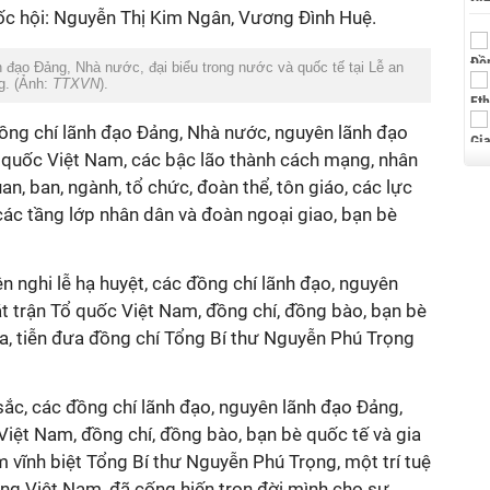
c hội: Nguyễn Thị Kim Ngân, Vương Đình Huệ.
 đạo Đảng, Nhà nước, đại biểu trong nước và quốc tế tại Lễ an
g. (Ảnh:
TTXVN
).
ồng chí lãnh đạo Đảng, Nhà nước, nguyên lãnh đạo
 quốc Việt Nam, các bậc lão thành cách mạng, nhân
quan, ban, ngành, tổ chức, đoàn thể, tôn giáo, các lực
các tầng lớp nhân dân và đoàn ngoại giao, bạn bè
ện nghi lễ hạ huyệt, các đồng chí lãnh đạo, nguyên
t trận Tổ quốc Việt Nam, đồng chí, đồng bào, bạn bè
oa, tiễn đưa đồng chí Tổng Bí thư Nguyễn Phú Trọng
ắc, các đồng chí lãnh đạo, nguyên lãnh đạo Đảng,
iệt Nam, đồng chí, đồng bào, bạn bè quốc tế và gia
 vĩnh biệt Tổng Bí thư Nguyễn Phú Trọng, một trí tuệ
ạng Việt Nam, đã cống hiến trọn đời mình cho sự