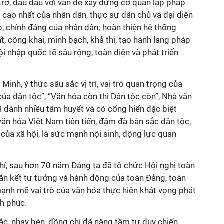
 trở, đau đáu với vấn đề xây dựng cơ quan lập pháp
 cao nhất của nhân dân, thực sự dân chủ và đại diện
p, chính đáng của nhân dân; hoàn thiện hệ thống
t, công khai, minh bạch, khả thi, tạo hành lang pháp
i nhập quốc tế sâu rộng, toàn diện và phát triển
inh, ý thức sâu sắc vị trí, vai trò quan trọng của
của dân tộc”, “Văn hóa còn thì Dân tộc còn”, Nhà văn
 dành nhiều tâm huyết và có cống hiến đặc biệt
ăn hóa Việt Nam tiên tiến, đậm đà bàn sắc dân tộc,
 của xã hội, là sức mạnh nội sinh, động lực quan
hí, sau hơn 70 năm Đảng ta đã tổ chức Hội nghị toàn
ắn kết tư tưởng và hành động của toàn Đảng, toàn
mạnh mẽ vai trò của văn hóa thực hiện khát vọng phát
nh phúc.
sắc, nhạy bén, đồng chí đã nâng tầm tư duy chiến