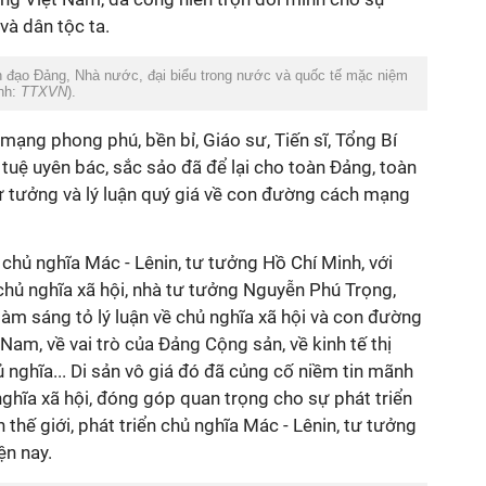
à dân tộc ta.
h đạo Đảng, Nhà nước, đại biểu trong nước và quốc tế mặc niệm
nh:
TTXVN
).
ạng phong phú, bền bỉ, Giáo sư, Tiến sĩ, Tổng Bí
 tuệ uyên bác, sắc sảo đã để lại cho toàn Đảng, toàn
ư tưởng và lý luận quý giá về con đường cách mạng
 chủ nghĩa Mác - Lênin, tư tưởng Hồ Chí Minh, với
chủ nghĩa xã hội, nhà tư tưởng Nguyễn Phú Trọng,
làm sáng tỏ lý luận về chủ nghĩa xã hội và con đường
t Nam, về vai trò của Đảng Cộng sản, về kinh tế thị
 nghĩa... Di sản vô giá đó đã củng cố niềm tin mãnh
 nghĩa xã hội, đóng góp quan trọng cho sự phát triển
thế giới, phát triển chủ nghĩa Mác - Lênin, tư tưởng
ện nay.