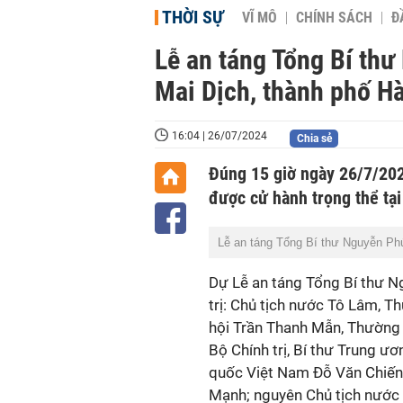
THỜI SỰ
VĨ MÔ
CHÍNH SÁCH
Đ
Lễ an táng Tổng Bí thư
Mai Dịch, thành phố H
16:04 | 26/07/2024
Chia sẻ
Đúng 15 giờ ngày 26/7/202
được cử hành trọng thể tại
Lễ an táng Tổng Bí thư Nguyễn Ph
Dự Lễ an táng Tổng Bí thư N
trị: Chủ tịch nước Tô Lâm, 
hội Trần Thanh Mẫn, Thường 
Bộ Chính trị, Bí thư Trung ư
quốc Việt Nam Đỗ Văn Chiến
Mạnh; nguyên Chủ tịch nước