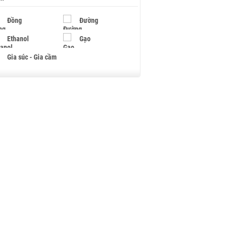
Đồng
Đường
Ethanol
Gạo
Gia súc - Gia cầm
Giấy
Gỗ
Hạt điều
Hồ tiêu - Hạt tiêu
Khí đốt
Kim loại khác
Mắc ca
Muối
Ngũ cốc
Nhựa - Hạt nhựa
Palladium
Phân bón