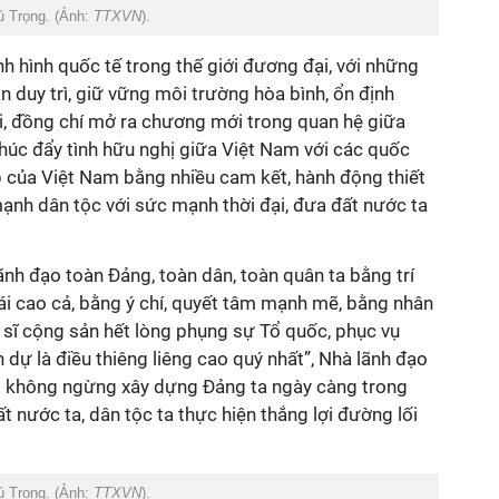
ú Trọng. (Ảnh:
TTXVN
).
nh hình quốc tế trong thế giới đương đại, với những
duy trì, giữ vững môi trường hòa bình, ổn định
ới, đồng chí mở ra chương mới trong quan hệ giữa
 thúc đẩy tình hữu nghị giữa Việt Nam với các quốc
 của Việt Nam bằng nhiều cam kết, hành động thiết
ạnh dân tộc với sức mạnh thời đại, đưa đất nước ta
ãnh đạo toàn Đảng, toàn dân, toàn quân ta bằng trí
n ái cao cả, bằng ý chí, quyết tâm mạnh mẽ, bằng nhân
 sĩ cộng sản hết lòng phụng sự Tổ quốc, phục vụ
 dự là điều thiêng liêng cao quý nhất”, Nhà lãnh đạo
g không ngừng xây dựng Đảng ta ngày càng trong
t nước ta, dân tộc ta thực hiện thắng lợi đường lối
ú Trọng. (Ảnh:
TTXVN
).