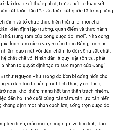
 đại đoàn kết thống nhất, trước hết là đoàn kết
oàn kết toàn dân tộc và đoàn kết quốc tế trong sáng.
h định và tổ chức thực hiện thắng lợi mọi chủ
dân; kiên định lập trường, quan điểm và thực hành
hủ thể, trung tâm của công cuộc đổi mới”. Nhà cộng
 nghĩa luôn tâm niệm và yêu cầu toàn Đảng, toàn hệ
h nhiệm cao nhất với dân, chăm lo đời sống vật chất,
 hệ chặt chẽ với Nhân dân là quy luật tồn tại, phát
 là nhân tố quyết định tạo ra sức mạnh của Đảng”.
 Bí thư Nguyễn Phú Trọng đã bền bỉ cống hiến cho
 và dân tộc ta bằng một tinh thần, ý chí thép,
rở ngại, khó khăn; mang hết tinh thần trách nhiệm,
ệc đến hơi thở cuối cùng, tận tâm, tận lực, tận hiến
; khẳng định một nhân cách lớn, sống trọn cuộc đời
g tiêu biểu, mẫu mực, sáng ngời về bản lĩnh, đạo