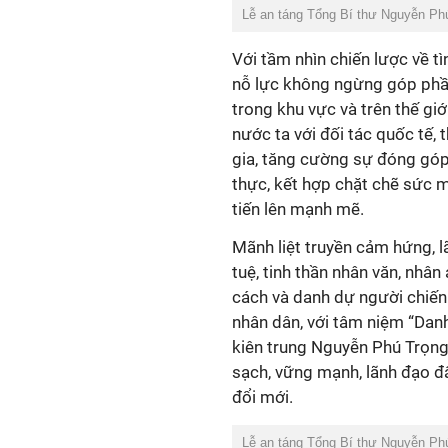
Lễ an táng Tổng Bí thư Nguyễn Ph
Với tầm nhìn chiến lược về tì
nỗ lực không ngừng góp phần 
trong khu vực và trên thế gi
nước ta với đối tác quốc tế,
gia, tăng cường sự đóng góp
thực, kết hợp chặt chẽ sức m
tiến lên mạnh mẽ.
Mãnh liệt truyền cảm hứng, l
tuệ, tinh thần nhân văn, nhâ
cách và danh dự người chiến
nhân dân, với tâm niệm “Danh
kiên trung Nguyễn Phú Trọn
sạch, vững mạnh, lãnh đạo đấ
đổi mới.
Lễ an táng Tổng Bí thư Nguyễn Ph