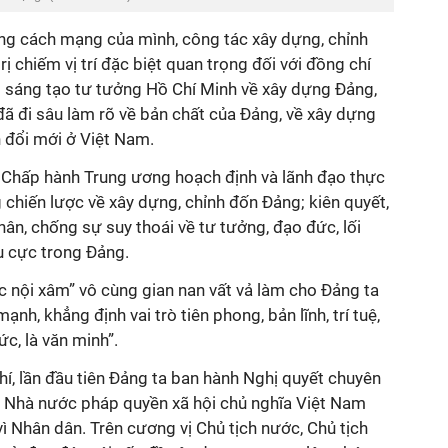
ng cách mạng của mình, công tác xây dựng, chỉnh
ị chiếm vị trí đặc biệt quan trọng đối với đồng chí
 sáng tạo tư tưởng Hồ Chí Minh về xây dựng Đảng,
ã đi sâu làm rõ về bản chất của Đảng, về xây dựng
 đổi mới ở Việt Nam.
 Chấp hành Trung ương hoạch định và lãnh đạo thực
g chiến lược về xây dựng, chỉnh đốn Đảng; kiên quyết,
hân, chống sự suy thoái về tư tưởng, đạo đức, lối
u cực trong Đảng.
c nội xâm” vô cùng gian nan vất vả làm cho Đảng ta
nh, khẳng định vai trò tiên phong, bản lĩnh, trí tuệ,
c, là văn minh”.
í, lần đầu tiên Đảng ta ban hành Nghị quyết chuyên
n Nhà nước pháp quyền xã hội chủ nghĩa Việt Nam
ì Nhân dân. Trên cương vị Chủ tịch nước, Chủ tịch