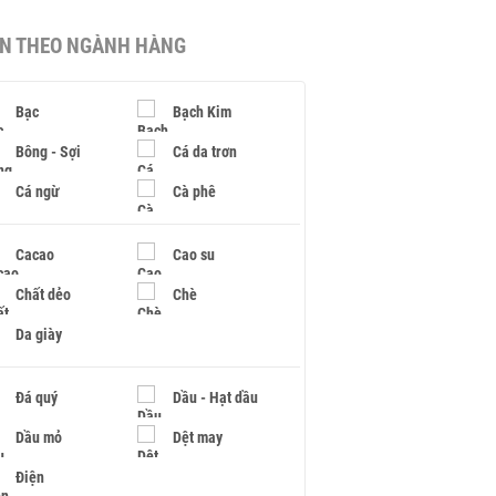
IN THEO NGÀNH HÀNG
Bạc
Bạch Kim
Bông - Sợi
Cá da trơn
Cá ngừ
Cà phê
Cacao
Cao su
Chất dẻo
Chè
Da giày
Đá quý
Dầu - Hạt dầu
Dầu mỏ
Dệt may
Điện