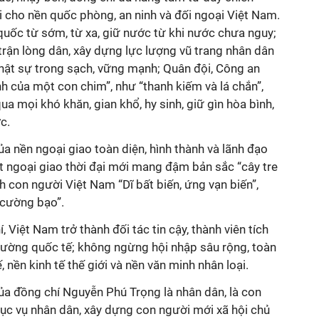
i cho nền quốc phòng, an ninh và đối ngoại Việt Nam.
quốc từ sớm, từ xa, giữ nước từ khi nước chưa nguy;
trận lòng dân, xây dựng lực lượng vũ trang nhân dân
thật sự trong sạch, vững mạnh; Quân đội, Công an
h của một con chim”, như “thanh kiếm và lá chắn”,
a mọi khó khăn, gian khổ, hy sinh, giữ gìn hòa bình,
c.
ủa nền ngoại giao toàn diện, hình thành và lãnh đạo
t ngoại giao thời đại mới mang đậm bản sắc “cây tre
h con người Việt Nam “Dĩ bất biến, ứng vạn biến”,
y cường bạo”.
 Việt Nam trở thành đối tác tin cậy, thành viên tích
trường quốc tế; không ngừng hội nhập sâu rộng, toàn
, nền kinh tế thế giới và nền văn minh nhân loại.
ủa đồng chí Nguyễn Phú Trọng là nhân dân, là con
phục vụ nhân dân, xây dựng con người mới xã hội chủ