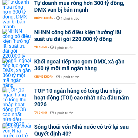
Tự doanh mua ròng hơn 300 tỷ đồng,
DMX vẫn bị bán mạnh
CHỨNG KHOÁN
-
1 phút trước
NHNN công bố điều kiện 'hưởng' lãi
suất ưu đãi gói 220.000 tỷ đồng
TÀI CHÍNH
-
1 phút trước
Khối ngoại tiếp tục gom DMX, xả gần
360 tỷ một mã ngân hàng
CHỨNG KHOÁN
-
1 phút trước
TOP 10 ngân hàng có tổng thu nhập
hoạt động (TOI) cao nhất nửa đầu năm
2026
TÀI CHÍNH
-
1 phút trước
Sóng thoái vốn Nhà nước có trở lại sau
Quyết định 40?