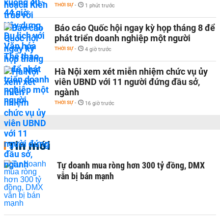
THỜI SỰ
-
1 phút trước
Báo cáo Quốc hội ngay kỳ họp tháng 8 để
phát triển doanh nghiệp một người
THỜI SỰ
-
4 giờ trước
Hà Nội xem xét miễn nhiệm chức vụ ủy
viên UBND với 11 người đứng đầu sở,
ngành
THỜI SỰ
-
16 giờ trước
Tin mới
Tự doanh mua ròng hơn 300 tỷ đồng, DMX
vẫn bị bán mạnh