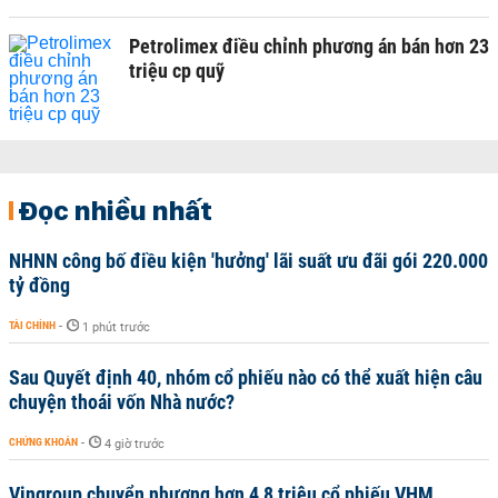
Petrolimex điều chỉnh phương án bán hơn 23
triệu cp quỹ
Đọc nhiều nhất
NHNN công bố điều kiện 'hưởng' lãi suất ưu đãi gói 220.000
tỷ đồng
TÀI CHÍNH
-
1 phút trước
Sau Quyết định 40, nhóm cổ phiếu nào có thể xuất hiện câu
chuyện thoái vốn Nhà nước?
CHỨNG KHOÁN
-
4 giờ trước
Vingroup chuyển nhượng hơn 4,8 triệu cổ phiếu VHM