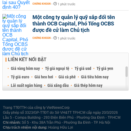
CHỨNG KHOÁN
-
1 phút trước
Một công ty quản lý quỹ sắp đổi tên
thành OCB Capital, Phó Tổng OCBS
được đề cử làm Chủ tịch
CHỨNG KHOÁN
-
1 phút trước
LIÊN KẾT NỔI BẬT
Giá vàng hôm nay
Tỷ giá ngoại tệ
Tỷ giá usd
Tỷ giá yen
Tỷ giá euro
Giá heo hơi
Giá cà phê
Giá tiêu hôm nay
Lãi suất ngân hàng
Giá xăng dầu
Giá thép hôm nay
Giá sầu riêng
Giá thịt heo
Giá gạo
Giá cao su
Best Retail Brokers
Diễn đàn đầu tư Việt Nam 2026
Trang TTĐTTH của công ty VietNewsCorp
Giấy phép số 3323/GP-TTĐT do Sở VH&TT TP.HCM cấp ngày 20/3/2026
Lầu 5 - Compa Building - 293 Điện Biên Phủ - Phường Gia Định - TP.HCM
Chi nhánh:
Số 5 - Khu 38A Trần Phú - Phường Ba Đình - TP. Hà Nội
Chịu trách nhiệm nội dung:
Hoàng Hữu Lợi