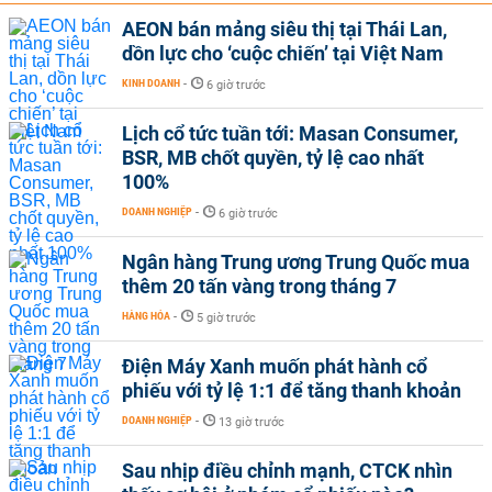
AEON bán mảng siêu thị tại Thái Lan,
dồn lực cho ‘cuộc chiến’ tại Việt Nam
KINH DOANH
-
6 giờ trước
Lịch cổ tức tuần tới: Masan Consumer,
BSR, MB chốt quyền, tỷ lệ cao nhất
100%
DOANH NGHIỆP
-
6 giờ trước
Ngân hàng Trung ương Trung Quốc mua
thêm 20 tấn vàng trong tháng 7
HÀNG HÓA
-
5 giờ trước
Điện Máy Xanh muốn phát hành cổ
phiếu với tỷ lệ 1:1 để tăng thanh khoản
DOANH NGHIỆP
-
13 giờ trước
Sau nhịp điều chỉnh mạnh, CTCK nhìn