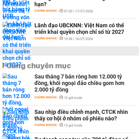
hạn?
CHỨNG KHOÁN
-
07:00 | 17/07/2026
Lãnh đạo UBCKNN: Việt Nam có thể
triển khai quyền chọn chỉ số từ 2027
CHỨNG KHOÁN
-
19:36 | 16/07/2026
Cùng chuyên mục
Sau tháng 7 bán ròng hơn 12.000 tỷ
đồng, khối ngoại đảo chiều gom hơn
2.000 tỷ đồng
CHỨNG KHOÁN
-
10 giờ trước
Sau nhịp điều chỉnh mạnh, CTCK nhìn
thấy cơ hội ở nhóm cổ phiếu nào?
CHỨNG KHOÁN
-
13 giờ trước