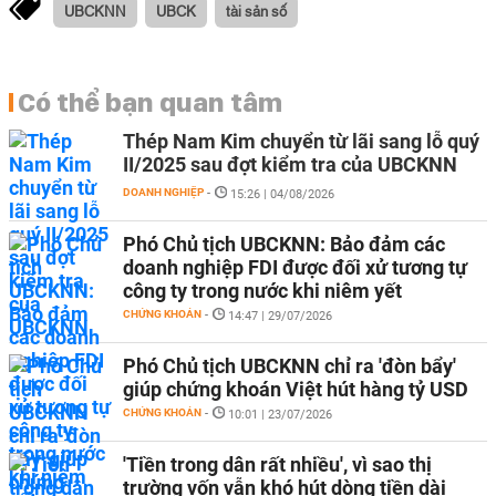
UBCKNN
UBCK
tài sản số
Có thể bạn quan tâm
Thép Nam Kim chuyển từ lãi sang lỗ quý
II/2025 sau đợt kiểm tra của UBCKNN
DOANH NGHIỆP
-
15:26 | 04/08/2026
Phó Chủ tịch UBCKNN: Bảo đảm các
doanh nghiệp FDI được đối xử tương tự
công ty trong nước khi niêm yết
CHỨNG KHOÁN
-
14:47 | 29/07/2026
Phó Chủ tịch UBCKNN chỉ ra 'đòn bẩy'
giúp chứng khoán Việt hút hàng tỷ USD
CHỨNG KHOÁN
-
10:01 | 23/07/2026
'Tiền trong dân rất nhiều', vì sao thị
trường vốn vẫn khó hút dòng tiền dài