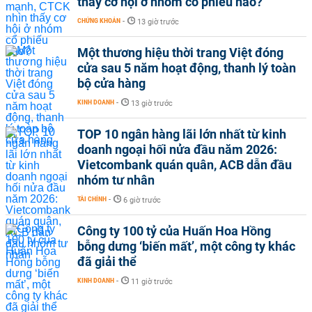
thấy cơ hội ở nhóm cổ phiếu nào?
CHỨNG KHOÁN
-
13 giờ trước
Một thương hiệu thời trang Việt đóng
cửa sau 5 năm hoạt động, thanh lý toàn
bộ cửa hàng
KINH DOANH
-
13 giờ trước
TOP 10 ngân hàng lãi lớn nhất từ kinh
doanh ngoại hối nửa đầu năm 2026:
Vietcombank quán quân, ACB dẫn đầu
nhóm tư nhân
TÀI CHÍNH
-
6 giờ trước
Công ty 100 tỷ của Huấn Hoa Hồng
bỗng dưng ‘biến mất’, một công ty khác
đã giải thể
KINH DOANH
-
11 giờ trước