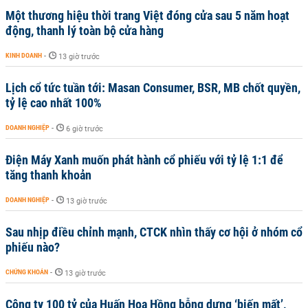
Một thương hiệu thời trang Việt đóng cửa sau 5 năm hoạt
động, thanh lý toàn bộ cửa hàng
KINH DOANH
-
13 giờ trước
Lịch cổ tức tuần tới: Masan Consumer, BSR, MB chốt quyền,
tỷ lệ cao nhất 100%
DOANH NGHIỆP
-
6 giờ trước
Điện Máy Xanh muốn phát hành cổ phiếu với tỷ lệ 1:1 để
tăng thanh khoản
DOANH NGHIỆP
-
13 giờ trước
Sau nhịp điều chỉnh mạnh, CTCK nhìn thấy cơ hội ở nhóm cổ
phiếu nào?
CHỨNG KHOÁN
-
13 giờ trước
Công ty 100 tỷ của Huấn Hoa Hồng bỗng dưng ‘biến mất’,