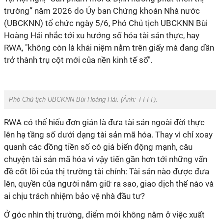
trường” năm 2026 do Ủy ban Chứng khoán Nhà nước
(UBCKNN)
tổ chức ngày 5/6, Phó Chủ tịch UBCKNN Bùi
Hoàng Hải nhắc tới xu hướng số hóa tài sản thực, hay
RWA, "không còn là khái niệm nằm trên giấy mà đang dần
trở thành trụ cột mới của nền kinh tế số".
Phó Chủ tịch UBCKNN Bùi Hoàng Hải. (Ảnh: TTTT).
RWA có thể hiểu đơn giản là đưa tài sản ngoài đời thực
lên hạ tầng số dưới dạng tài sản mã hóa. Thay vì chỉ xoay
quanh các đồng tiền số có giá biến động mạnh, câu
chuyện tài sản mã hóa vì vậy tiến gần hơn tới những vấn
đề cốt lõi của thị trường tài chính: Tài sản nào được đưa
lên, quyền của người nắm giữ ra sao, giao dịch thế nào và
ai chịu trách nhiệm bảo vệ nhà đầu tư?
Ở góc nhìn thị trường, điểm mới không nằm ở việc xuất