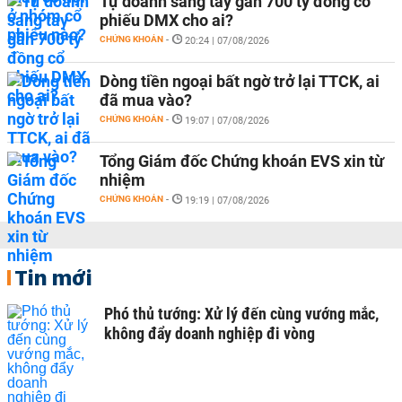
Tự doanh sang tay gần 700 tỷ đồng cổ
phiếu DMX cho ai?
CHỨNG KHOÁN
-
20:24 | 07/08/2026
Dòng tiền ngoại bất ngờ trở lại TTCK, ai
đã mua vào?
CHỨNG KHOÁN
-
19:07 | 07/08/2026
Tổng Giám đốc Chứng khoán EVS xin từ
nhiệm
CHỨNG KHOÁN
-
19:19 | 07/08/2026
Tin mới
Phó thủ tướng: Xử lý đến cùng vướng mắc,
không đẩy doanh nghiệp đi vòng