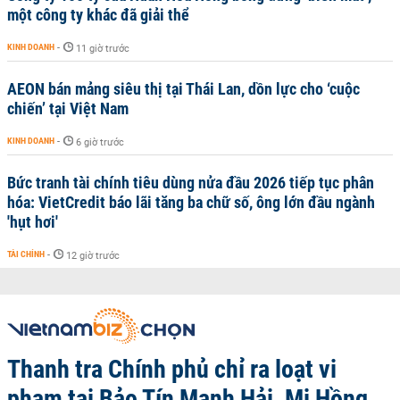
một công ty khác đã giải thể
KINH DOANH
-
11 giờ trước
AEON bán mảng siêu thị tại Thái Lan, dồn lực cho ‘cuộc
chiến’ tại Việt Nam
KINH DOANH
-
6 giờ trước
Bức tranh tài chính tiêu dùng nửa đầu 2026 tiếp tục phân
hóa: VietCredit báo lãi tăng ba chữ số, ông lớn đầu ngành
'hụt hơi'
TÀI CHÍNH
-
12 giờ trước
Thanh tra Chính phủ chỉ ra loạt vi
phạm tại Bảo Tín Mạnh Hải, Mi Hồng,