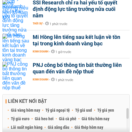
SSI Research chỉ ra hai yếu tố quyết
định động lực tăng trưởng nửa cuối
năm
THỜI SỰ
-
1 phút trước
Mi Hồng lên tiếng sau kết luận về tồn
tại trong kinh doanh vàng bạc
KINH DOANH
-
1 giờ trước
PNJ công bố thông tin bất thường liên
quan đến vấn đề nộp thuế
KINH DOANH
-
1 phút trước
LIÊN KẾT NỔI BẬT
Giá vàng hôm nay
Tỷ giá ngoại tệ
Tỷ giá usd
Tỷ giá yen
Tỷ giá euro
Giá heo hơi
Giá cà phê
Giá tiêu hôm nay
Lãi suất ngân hàng
Giá xăng dầu
Giá thép hôm nay