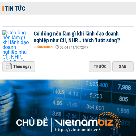
TIN TỨC
Cổ đông nên làm gì khi lãnh đạo doanh
nghiệp như CII, NHP... thích 'lướt sóng'?
CHỨNG KHOÁN
-
08:04 | 11/07/2017
Theo ngày
TRƯỚC
SAU