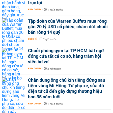
trục lợi
KINH DOANH
-
1 phút trước
Tập đoàn của Warren Buffett mua ròng
gần 20 tỷ USD cổ phiếu, chấm dứt chuỗi
bán ròng 14 quý
QUỐC TẾ
-
2 giờ trước
Chuỗi phòng gym tại TP HCM bất ngờ
đóng cửa tất cả cơ sở, hàng trăm hội
viên bơ vơ
KINH DOANH
-
3 giờ trước
Chân dung ông chủ kín tiếng đứng sau
tiệm vàng Mi Hồng: Từ phụ xe, sửa đồ
điện tử cũ đến gây dựng thương hiệu
hơn 35 năm tuổi
KINH DOANH
-
1 phút trước