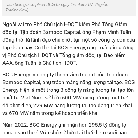
Diễn biến giá cổ phiếu BCG từ ngày 1/6 đến 21/7. (Nguồn:
TradingView)
.
Ngoài vai trò Phó Chủ tịch HĐQT kiêm Phó Tổng Giám
đốc tại Tập đoàn Bamboo Capital, ông Phạm Minh Tuấn
đồng thời là lãnh đạo chủ chốt tại một số công ty con của
tập đoàn này. Cụ thể tại BCG Energy, ông Tuấn giữ cương
vị Phó Chủ tịch HĐQT và Tổng giám đốc; tại Bảo hiểm
AAA, ông Tuấn là Chủ tịch HĐQT.
BCG Energy là công ty thành viên trụ cột của Tập đoàn
Bamboo Capital, phụ trách mảng năng lượng tái tạo. BCG
Energy hiện là một trong 3 công ty năng lượng tái tạo lớn
nhất tại Việt Nam, sở hữu 600 MW năng lượng mặt trời
đã phát điện, 229 MW năng lượng tái tạo đang triển khai
và 670 MW nằm trong kế hoạch triển khai.
Năm 2022, BCG Energy ghi nhận hơn 295,5 tỷ đồng lợi
nhuận sau thuế. Vốn chủ sở hữu tại thời điểm cuối năm