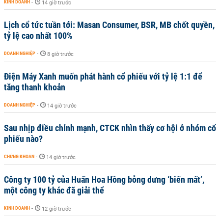
KINH DOANH
-
14 giờ trước
Lịch cổ tức tuần tới: Masan Consumer, BSR, MB chốt quyền,
tỷ lệ cao nhất 100%
DOANH NGHIỆP
-
8 giờ trước
Điện Máy Xanh muốn phát hành cổ phiếu với tỷ lệ 1:1 để
tăng thanh khoản
DOANH NGHIỆP
-
14 giờ trước
Sau nhịp điều chỉnh mạnh, CTCK nhìn thấy cơ hội ở nhóm cổ
phiếu nào?
CHỨNG KHOÁN
-
14 giờ trước
Công ty 100 tỷ của Huấn Hoa Hồng bỗng dưng ‘biến mất’,
một công ty khác đã giải thể
KINH DOANH
-
12 giờ trước