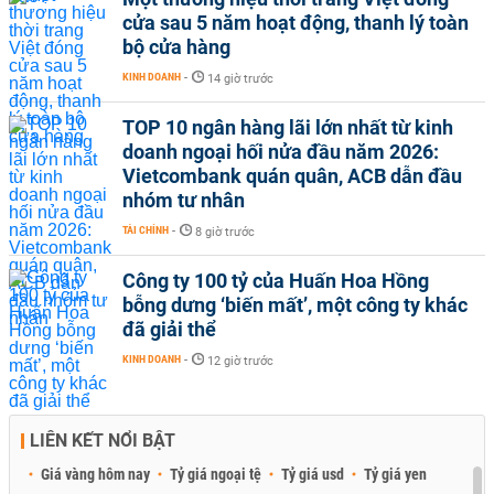
cửa sau 5 năm hoạt động, thanh lý toàn
bộ cửa hàng
KINH DOANH
-
14 giờ trước
TOP 10 ngân hàng lãi lớn nhất từ kinh
doanh ngoại hối nửa đầu năm 2026:
Vietcombank quán quân, ACB dẫn đầu
nhóm tư nhân
TÀI CHÍNH
-
8 giờ trước
Công ty 100 tỷ của Huấn Hoa Hồng
bỗng dưng ‘biến mất’, một công ty khác
đã giải thể
KINH DOANH
-
12 giờ trước
LIÊN KẾT NỔI BẬT
Giá vàng hôm nay
Tỷ giá ngoại tệ
Tỷ giá usd
Tỷ giá yen