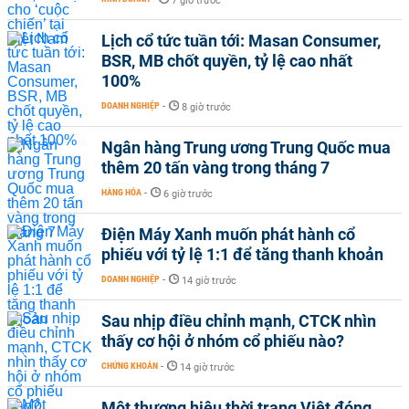
7 giờ trước
Lịch cổ tức tuần tới: Masan Consumer,
BSR, MB chốt quyền, tỷ lệ cao nhất
100%
DOANH NGHIỆP
-
8 giờ trước
Ngân hàng Trung ương Trung Quốc mua
thêm 20 tấn vàng trong tháng 7
HÀNG HÓA
-
6 giờ trước
Điện Máy Xanh muốn phát hành cổ
phiếu với tỷ lệ 1:1 để tăng thanh khoản
DOANH NGHIỆP
-
14 giờ trước
Sau nhịp điều chỉnh mạnh, CTCK nhìn
thấy cơ hội ở nhóm cổ phiếu nào?
CHỨNG KHOÁN
-
14 giờ trước
Một thương hiệu thời trang Việt đóng