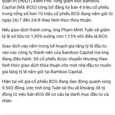
quản trị (HĐQT) kiêm Phó Tổng giám đốc Bamboo
Capital (Mã: BCG) công bố đăng ký bán 4 triệu cổ phiếu
trong tổng số hơn 10 triệu cổ phiếu BCG đang nắm giữ từ
ngày 26/7 đến 24/8 theo hình thức thỏa thuận.
Nếu giao dịch thành công, ông Phạm Minh Tuấn sẽ giảm
tỷ lệ sở hữu từ 1,90% xuống còn 1,15% vốn điều lệ BCG.
Giao dịch này nằm trong kế hoạch gia tăng tỷ lệ đầu tư
vào các công ty thành viên của Bamboo Capital mà ông
đang điều hành. Số cổ phiếu được chuyển nhượng theo
hình thức giao dịch thỏa thuận cho một nhà đầu tư muốn
gia tăng tỷ lệ nắm giữ tại Bamboo Capital.
Hiện tại với giá cổ phiếu BCG đang dao động quanh vùng
9.500 đồng, ước tính ông Tuấn sẽ thu về khoảng 38 tỷ
đồng từ việc bán BCG để cơ cấu lại danh mục đầu tư cá
nhân.