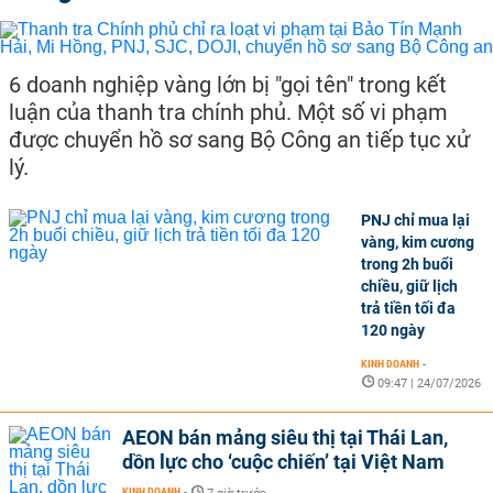
6 doanh nghiệp vàng lớn bị "gọi tên" trong kết
luận của thanh tra chính phủ. Một số vi phạm
được chuyển hồ sơ sang Bộ Công an tiếp tục xử
lý.
PNJ chỉ mua lại
vàng, kim cương
trong 2h buổi
chiều, giữ lịch
trả tiền tối đa
120 ngày
KINH DOANH
-
09:47 | 24/07/2026
AEON bán mảng siêu thị tại Thái Lan,
dồn lực cho ‘cuộc chiến’ tại Việt Nam
KINH DOANH
-