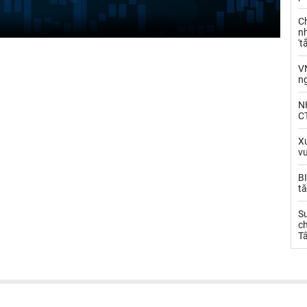
C
nh
't
V
n
N
CT
Xu
v
BI
tă
S
ch
T