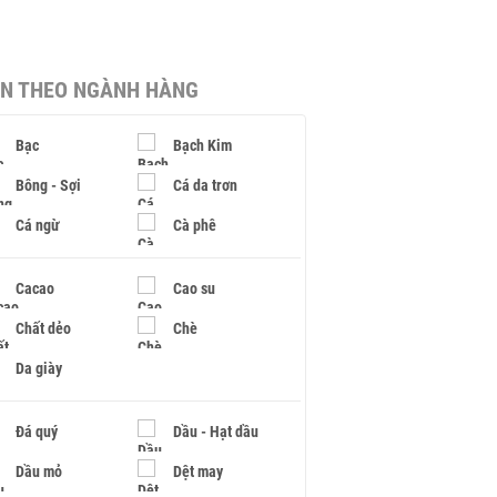
IN THEO NGÀNH HÀNG
Bạc
Bạch Kim
Bông - Sợi
Cá da trơn
Cá ngừ
Cà phê
Cacao
Cao su
Chất dẻo
Chè
Da giày
Đá quý
Dầu - Hạt dầu
Dầu mỏ
Dệt may