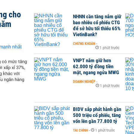
ng cho
NHNN cần tăng nắm giữ
 năm
bao nhiêu cổ phiếu CTG
để sở hữu tối thiểu 65%
VietinBank?
CHỨNG KHOÁN
-
1 phút trước
VNPT nắm giữ hơn
g có mức tăng
62.000 tỷ đồng tiền
i xấp xỉ 37%,
mặt, ngang ngửa MWG
g khác với
ấu ngân hàng
DOANH NGHIỆP
-
1 phút trước
BIDV sắp phát hành gần
500 triệu cổ phiếu, tăng
vốn lên gần 77.800 tỷ
TÀI CHÍNH
-
1 phút trước