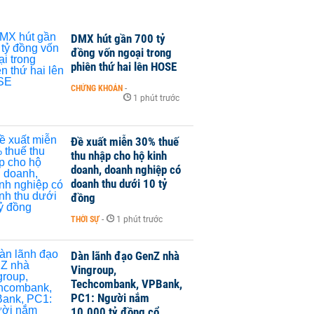
DMX hút gần 700 tỷ
đồng vốn ngoại trong
phiên thứ hai lên HOSE
CHỨNG KHOÁN
-
1 phút trước
Đề xuất miễn 30% thuế
thu nhập cho hộ kinh
doanh, doanh nghiệp có
doanh thu dưới 10 tỷ
đồng
THỜI SỰ
-
1 phút trước
Dàn lãnh đạo GenZ nhà
Vingroup,
Techcombank, VPBank,
PC1: Người nắm
10.000 tỷ đồng cổ