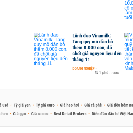
Lãnh đạo Vinamilk:
Tăng quy mô đàn bò
thêm 8.000 con, đã
chốt giá nguyên liệu đến
tháng 11
DOANH NGHIỆP
-
1 phút trước
á usd
Tỷ giá yen
Tỷ giá euro
Giá heo hơi
Giá cà phê
Giá tiêu hôm n
t heo
Giá gạo
Giá cao su
Best Retail Brokers
Diễn đàn đầu tư Việt N