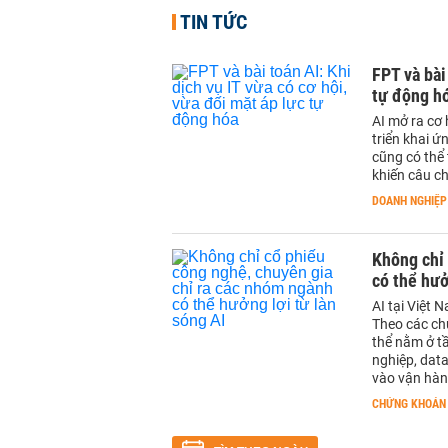
TIN TỨC
FPT và bài
tự động h
AI mở ra cơ
triển khai 
cũng có thể
khiến câu ch
DOANH NGHIỆP
Không chỉ 
có thể hưở
AI tại Việt
Theo các ch
thể nằm ở t
nghiệp, data
vào vận hàn
CHỨNG KHOÁN