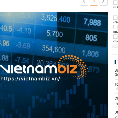
1
Bị
Qu
T
n
C
n
D
ph