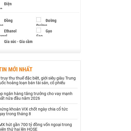
Điện
Đồng
Đường
Ethanol
Gạo
Gia súc - Gia cầm
Giấy
Gỗ
TIN MỚI NHẤT
Hạt điều
Hồ tiêu - Hạt tiêu
 truy thu thuế đặc biệt, giới siêu giàu Trung
Khí đốt
ốc hoảng loạn bán tài sản, cổ phiếu
op ngân hàng tăng trưởng cho vay mạnh
Kim loại khác
Mắc ca
hất nửa đầu năm 2026
Muối
Ngũ cốc
hứng khoán VIX chốt ngày chia cổ tức
gay trong tháng 8
Nhựa - Hạt nhựa
MX hút gần 700 tỷ đồng vốn ngoại trong
iên thứ hai lên HOSE