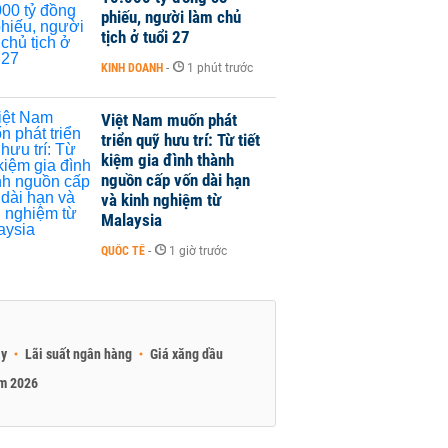
phiếu, người làm chủ
tịch ở tuổi 27
KINH DOANH
-
1 phút trước
Việt Nam muốn phát
triển quỹ hưu trí: Từ tiết
kiệm gia đình thành
nguồn cấp vốn dài hạn
và kinh nghiệm từ
Malaysia
QUỐC TẾ
-
1 giờ trước
ay
Lãi suất ngân hàng
Giá xăng dầu
am 2026