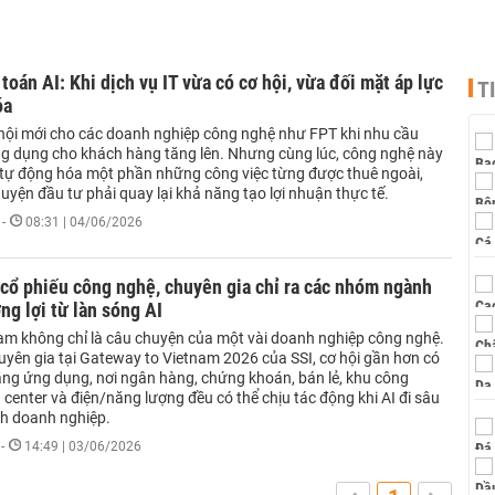
 toán AI: Khi dịch vụ IT vừa có cơ hội, vừa đối mặt áp lực
T
óa
 hội mới cho các doanh nghiệp công nghệ như FPT khi nhu cầu
ứng dụng cho khách hàng tăng lên. Nhưng cùng lúc, công nghệ này
 tự động hóa một phần những công việc từng được thuê ngoài,
uyện đầu tư phải quay lại khả năng tạo lợi nhuận thực tế.
-
08:31 | 04/06/2026
cổ phiếu công nghệ, chuyên gia chỉ ra các nhóm ngành
ng lợi từ làn sóng AI
 Nam không chỉ là câu chuyện của một vài doanh nghiệp công nghệ.
uyên gia tại Gateway to Vietnam 2026 của SSI, cơ hội gần hơn có
ầng ứng dụng, nơi ngân hàng, chứng khoán, bán lẻ, khu công
 center và điện/năng lượng đều có thể chịu tác động khi AI đi sâu
h doanh nghiệp.
-
14:49 | 03/06/2026