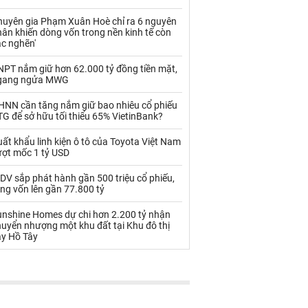
Palladium
Phân bón
huyên gia Phạm Xuân Hoè chỉ ra 6 nguyên
Rau - Củ -Quả
Sắt thép
ân khiến dòng vốn trong nền kinh tế còn
ắc nghẽn'
Sữa
NPT nắm giữ hơn 62.000 tỷ đồng tiền mặt,
gang ngửa MWG
Than
Thức ăn chăn nuôi
HNN cần tăng nắm giữ bao nhiêu cổ phiếu
G để sở hữu tối thiểu 65% VietinBank?
Thủy hải sản khác
Tôm
ất khẩu linh kiện ô tô của Toyota Việt Nam
Vàng
ượt mốc 1 tỷ USD
DV sắp phát hành gần 500 triệu cổ phiếu,
VLXD khác
Xăng dầu
ng vốn lên gần 77.800 tỷ
Xi măng - Clynker
unshine Homes dự chi hơn 2.200 tỷ nhận
uyển nhượng một khu đất tại Khu đô thị
ây Hồ Tây