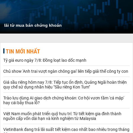
lãi từ mua bán chứng khoán
TIN MỚI NHẤT
Tỷ giá euro ngày 7/8: Đồng loạt lao dốc mạnh
Chủ show 'Anh trai vượt ngàn chông gai' liên tiếp giải thế công ty con
Giá sầu riêng hôm nay 7/8: Tiếp tục ổn định, Quảng Ngãi hoàn thiện
quy chế sử dụng nhãn hiệu "Sầu riêng Kon Tum"
Trào lưu dùng AI giao dịch chứng khoán: Cơ hội vươn tầm 'cá mập'
hay cái bẫy thua lỗ?
Việt Nam muốn phát triển quỹ hưu trí: Từ tiết kiệm gia đình thành
nguồn cấp vốn dài hạn và kinh nghiệm từ Malaysia
VietinBank đang trả lãi suất tiết kiệm cao nhất bao nhiêu trong tháng