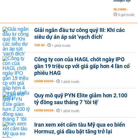
TÀI CHÍNH
-
9 giờ trước
Giải ngân đầu tư công quý III: Khi các
siêu dự án áp sát 'vạch đích'
THỜI SỰ
-
1 phút trước
Công ty con của HAGL chốt ngày IPO
gần 19 triệu cp với giá gấp hơn 4 lần cổ
phiếu HAG
CHỨNG KHOÁN
-
1 phút trước
Quy mô quỹ PYN Elite giảm hơn 2.100
tỷ đồng sau tháng 7 ‘tồi tệ’
CHỨNG KHOÁN
-
1 phút trước
Iran xem xét cấm tàu Mỹ qua eo biển
Hormuz, giá dầu bật tăng trở lại