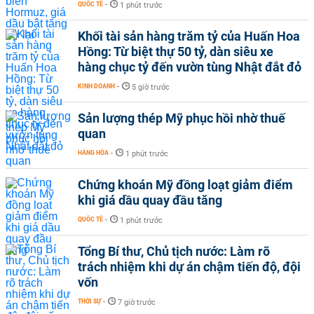
QUỐC TẾ
-
1 phút trước
Khối tài sản hàng trăm tỷ của Huấn Hoa
Hồng: Từ biệt thự 50 tỷ, dàn siêu xe
hàng chục tỷ đến vườn tùng Nhật đắt đỏ
KINH DOANH
-
5 giờ trước
Sản lượng thép Mỹ phục hồi nhờ thuế
quan
HÀNG HÓA
-
1 phút trước
Chứng khoán Mỹ đồng loạt giảm điểm
khi giá dầu quay đầu tăng
QUỐC TẾ
-
1 phút trước
Tổng Bí thư, Chủ tịch nước: Làm rõ
trách nhiệm khi dự án chậm tiến độ, đội
vốn
THỜI SỰ
-
7 giờ trước