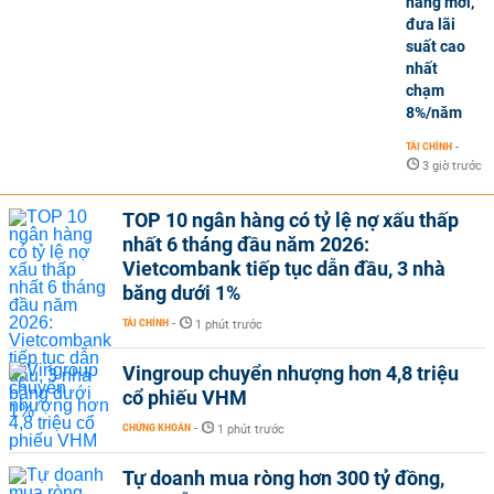
hàng mới,
đưa lãi
suất cao
nhất
chạm
8%/năm
TÀI CHÍNH
-
3 giờ trước
TOP 10 ngân hàng có tỷ lệ nợ xấu thấp
nhất 6 tháng đầu năm 2026:
Vietcombank tiếp tục dẫn đầu, 3 nhà
băng dưới 1%
TÀI CHÍNH
-
1 phút trước
Vingroup chuyển nhượng hơn 4,8 triệu
cổ phiếu VHM
CHỨNG KHOÁN
-
1 phút trước
Tự doanh mua ròng hơn 300 tỷ đồng,