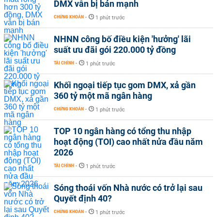
DMX vẫn bị bán mạnh
CHỨNG KHOÁN
-
1 phút trước
NHNN công bố điều kiện 'hưởng' lãi
suất ưu đãi gói 220.000 tỷ đồng
TÀI CHÍNH
-
1 phút trước
Khối ngoại tiếp tục gom DMX, xả gần
360 tỷ một mã ngân hàng
CHỨNG KHOÁN
-
1 phút trước
TOP 10 ngân hàng có tổng thu nhập
hoạt động (TOI) cao nhất nửa đầu năm
2026
TÀI CHÍNH
-
1 phút trước
Sóng thoái vốn Nhà nước có trở lại sau
Quyết định 40?
CHỨNG KHOÁN
-
1 phút trước