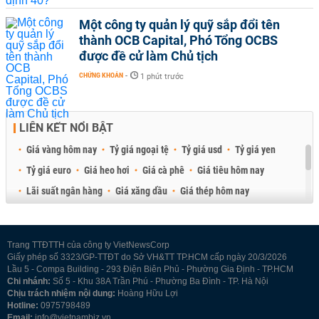
Một công ty quản lý quỹ sắp đổi tên
thành OCB Capital, Phó Tổng OCBS
được đề cử làm Chủ tịch
CHỨNG KHOÁN
-
1 phút trước
LIÊN KẾT NỔI BẬT
Giá vàng hôm nay
Tỷ giá ngoại tệ
Tỷ giá usd
Tỷ giá yen
Tỷ giá euro
Giá heo hơi
Giá cà phê
Giá tiêu hôm nay
Lãi suất ngân hàng
Giá xăng dầu
Giá thép hôm nay
Giá sầu riêng
Giá thịt heo
Giá gạo
Giá cao su
Best Retail Brokers
Diễn đàn đầu tư Việt Nam 2026
Trang TTĐTTH của công ty VietNewsCorp
Giấy phép số 3323/GP-TTĐT do Sở VH&TT TP.HCM cấp ngày 20/3/2026
Lầu 5 - Compa Building - 293 Điện Biên Phủ - Phường Gia Định - TP.HCM
Chi nhánh:
Số 5 - Khu 38A Trần Phú - Phường Ba Đình - TP. Hà Nội
Chịu trách nhiệm nội dung:
Hoàng Hữu Lợi
Hotline:
0975798489
Email:
info@vietnambiz.vn