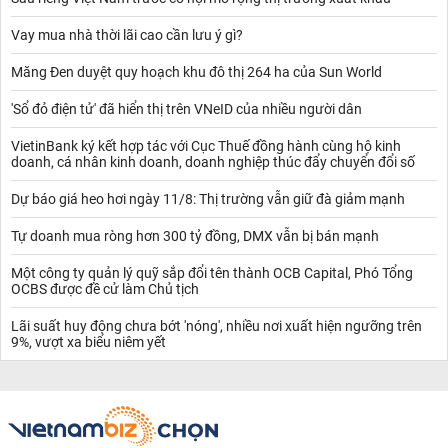
Vay mua nhà thời lãi cao cần lưu ý gì?
Măng Đen duyệt quy hoạch khu đô thị 264 ha của Sun World
'Sổ đỏ điện tử' đã hiển thị trên VNeID của nhiều người dân
VietinBank ký kết hợp tác với Cục Thuế đồng hành cùng hộ kinh
doanh, cá nhân kinh doanh, doanh nghiệp thúc đẩy chuyển đổi số
Dự báo giá heo hơi ngày 11/8: Thị trường vẫn giữ đà giảm mạnh
Tự doanh mua ròng hơn 300 tỷ đồng, DMX vẫn bị bán mạnh
Một công ty quản lý quỹ sắp đổi tên thành OCB Capital, Phó Tổng
OCBS được đề cử làm Chủ tịch
Lãi suất huy động chưa bớt 'nóng', nhiều nơi xuất hiện ngưỡng trên
9%, vượt xa biểu niêm yết