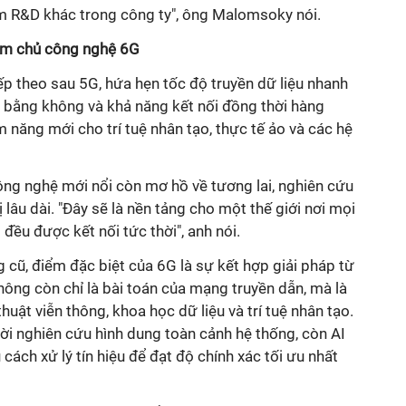
óm R&D khác trong công ty", ông Malomsoky nói.
m chủ công nghệ 6G
ếp theo sau 5G, hứa hẹn tốc độ truyền dữ liệu nhanh
ư bằng không và khả năng kết nối đồng thời hàng
iềm năng mới cho trí tuệ nhân tạo, thực tế ảo và các hệ
ông nghệ mới nổi còn mơ hồ về tương lai, nghiên cứu
ị lâu dài. "Đây sẽ là nền tảng cho một thế giới nơi mọi
 đều được kết nối tức thời", anh nói.
 cũ, điểm đặc biệt của 6G là sự kết hợp giải pháp từ
ông còn chỉ là bài toán của mạng truyền dẫn, mà là
huật viễn thông, khoa học dữ liệu và trí tuệ nhân tạo.
ời nghiên cứu hình dung toàn cảnh hệ thống, còn AI
 cách xử lý tín hiệu để đạt độ chính xác tối ưu nhất