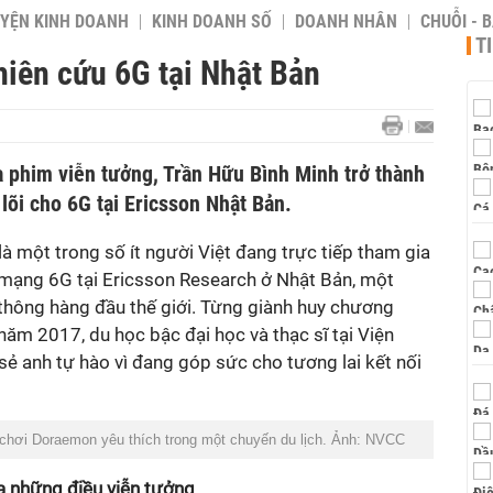
YỆN KINH DOANH
KINH DOANH SỐ
DOANH NHÂN
CHUỖI - 
T
hiên cứu 6G tại Nhật Bản
phim viễn tưởng, Trần Hữu Bình Minh trở thành
õi cho 6G tại Ericsson Nhật Bản.
là một trong số ít người Việt đang trực tiếp tham gia
o mạng 6G tại Ericsson Research ở Nhật Bản, một
 thông hàng đầu thế giới. Từng giành huy chương
năm 2017, du học bậc đại học và thạc sĩ tại Viện
ẻ anh tự hào vì đang góp sức cho tương lai kết nối
chơi Doraemon yêu thích trong một chuyến du lịch. Ảnh: NVCC
 những điều viễn tưởng