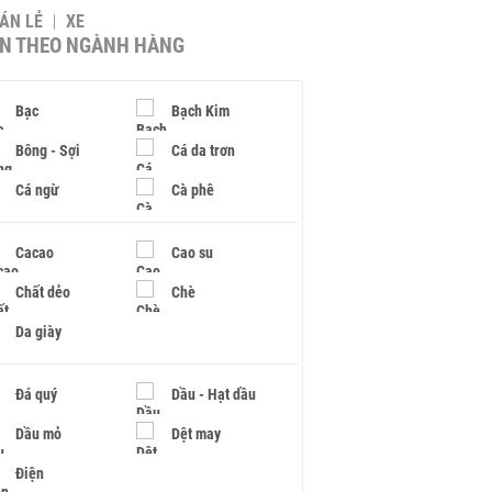
BÁN LẺ
XE
IN THEO NGÀNH HÀNG
Bạc
Bạch Kim
Bông - Sợi
Cá da trơn
Cá ngừ
Cà phê
Cacao
Cao su
Chất dẻo
Chè
Da giày
Đá quý
Dầu - Hạt dầu
Dầu mỏ
Dệt may
Điện