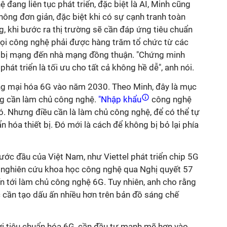
đang liên tục phát triển, đặc biệt là AI, Minh cũng
không đơn giản, đặc biệt khi có sự cạnh tranh toàn
, khi bước ra thị trường sẽ cần đáp ứng tiêu chuẩn
 mọi công nghệ phải được hàng trăm tổ chức từ các
iết bị mạng đến nhà mạng đồng thuận. "Chứng minh
át triển là tối ưu cho tất cả không hề dễ", anh nói.
ng mại hóa 6G vào năm 2030. Theo Minh, đây là mục
ưng cần làm chủ công nghệ.
"Nhập khẩu
công nghệ
ó. Nhưng điều cần là làm chủ công nghệ, để có thể tự
ẩn hóa thiết bị. Đó mới là cách để không bị bỏ lại phía
ớc đầu của Việt Nam, như Viettel phát triển chip 5G
rợ nghiên cứu khoa học công nghệ qua Nghị quyết 57
ến tới làm chủ công nghệ 6G. Tuy nhiên, anh cho rằng
cần tạo dấu ấn nhiều hơn trên bản đồ sáng chế
i tiêu chuẩn hóa 6G, cần đầu tư mạnh mẽ hơn vào