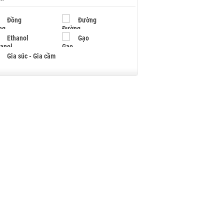
Đồng
Đường
Ethanol
Gạo
Gia súc - Gia cầm
Giấy
Gỗ
Hạt điều
Hồ tiêu - Hạt tiêu
Khí đốt
Kim loại khác
Mắc ca
Muối
Ngũ cốc
Nhựa - Hạt nhựa
Palladium
Phân bón