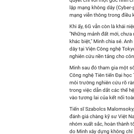
quyết chỉ với một góc nhìn c
lập mạng không dây (Cyber-p
mạng viễn thông trong điều k
Khi ấy, 6G vẫn còn là khái n
"Những mảnh đất mới, chưa n
khác biệt," Minh chia sẻ. A
dây tại Viện Công nghệ Tokyo
nghiên cứu nền tảng cho công
Minh sau đó tham gia một số 
Công nghệ Tiên tiến Đại học T
môi trường nghiên cứu rõ ràn
trong việc dẫn dắt các thế h
vào tương lai của kết nối toà
Tiến sĩ Szabolcs Malomsoky,
đánh giá chàng kỹ sư Việt N
nhóm xuất sắc, hoàn thành tốt
do Minh xây dựng không chỉ