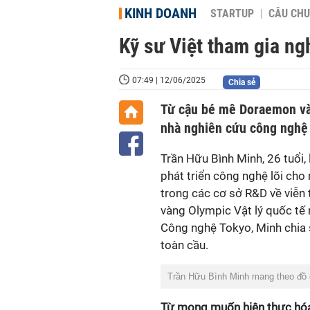
KINH DOANH
STARTUP
CÂU CHU
Kỹ sư Việt tham gia ng
07:49 | 12/06/2025
Chia sẻ
Từ cậu bé mê Doraemon và 
nhà nghiên cứu công nghệ l
Trần Hữu Bình Minh, 26 tuổi, 
phát triển công nghệ lõi ch
trong các cơ sở R&D về viễn
vàng Olympic Vật lý quốc tế 
Công nghệ Tokyo, Minh chia s
toàn cầu.
Trần Hữu Bình Minh mang theo đồ 
Từ mong muốn hiện thực hóa