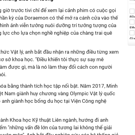
 giờ trước tivi chỉ để xem lại cảnh phim có cuộc gọi
ị thần kỳ của Doraemon có thể mở ra cánh cửa vào thế
g hình ảnh viễn tưởng nuôi dưỡng trí tưởng tượng của
g lực cho lựa chọn nghề nghiệp của chàng trai quê
n thức Vật lý, anh bắt đầu nhận ra những điều từng xem
 cơ sở khoa học. "Điều khiến tôi thực sự say mê
làm được gì, mà là nó làm thay đổi cách con người
nói.
a bằng thành tích học tập nổi bật. Năm 2017, Minh
iệt Nam giành huy chương vàng Olympic Vật lý quốc
úp anh giành học bổng du học tại Viện Công nghệ
gành Khoa học Kỹ thuật Liên ngành, hướng đi anh
ểm "những vấn đề lớn của tương lai không thể giải