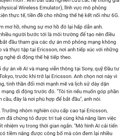
huyên môn". Anh bắt đầu nghiên cứu các hệ thống giả
hysical Wireless Emulator), lĩnh vực mô phỏng
iện thực tế, tiền đề cho những thế hệ kết nối như 6G.
iệm mơ hồ, nhưng sự mơ hồ đó lại hấp dẫn anh.
hiều người bước tới là môi trường để tạo nên điều
nh bắt đầu tham gia các dự án mô phỏng mạng không
 và thực tập tại Ericsson, nơi anh tiếp xúc với những
 nghệ di động thế hệ tiếp theo.
dự án về AI và mạng viễn thông tại Sony, quỹ Đầu tư
okyo, trước khi trở lại Ericsson. Anh chọn nơi này vì
g, tinh thần đổi mới mạnh mẽ và lịch sử dày dặn
ệ mạng di động trước đó. "Tôi tin nếu muốn góp phần
n cầu, đây là nơi phù hợp để bắt đầu", anh nói.
 Trưởng nhóm nghiên cứu cấp cao tại Ericsson,
am đã chứng tỏ được trí tuệ cùng khả năng làm việc
 nhiệm vụ trong thời gian ngắn. "Mô hình AI cải tiến
 có tiềm năng được công bố mà còn đem lại nhiều