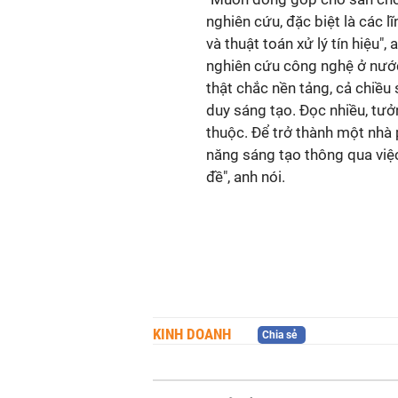
nghiên cứu, đặc biệt là các l
và thuật toán xử lý tín hiệu"
nghiên cứu công nghệ ở nước 
thật chắc nền tảng, cả chiều
duy sáng tạo. Đọc nhiều, tưở
thuộc. Để trở thành một nhà 
năng sáng tạo thông qua việ
đề", anh nói.
KINH DOANH
Chia sẻ