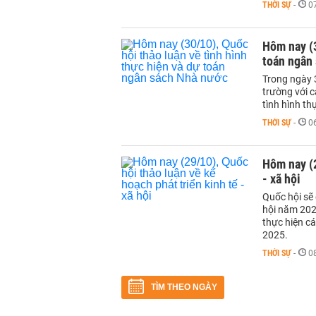
THỜI SỰ
-
0
Hôm nay (3
toán ngân
Trong ngày 3
trường với c
tình hình t
THỜI SỰ
-
0
Hôm nay (2
- xã hội
Quốc hội sẽ 
hội năm 2025
thực hiện cá
2025.
THỜI SỰ
-
0
TÌM THEO NGÀY