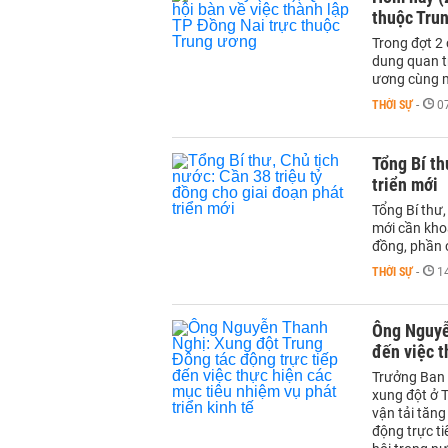
thuộc Tru
Trong đợt 2 
dung quan t
ương cùng mộ
THỜI SỰ
-
0
Tổng Bí th
triển mới
Tổng Bí thư,
mới cần khoả
đồng, phần c
THỜI SỰ
-
1
Ông Nguyễ
đến việc t
Trưởng Ban 
xung đột ở T
vận tải tăng
động trực ti