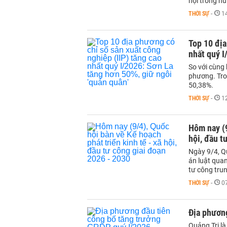
hội trong nư
THỜI SỰ
-
1
Top 10 địa
nhất quý I
So với cùng 
phương. Tron
50,38%.
THỜI SỰ
-
1
Hôm nay (9
hội, đầu t
Ngày 9/4, Qu
án luật quan
tư công trun
THỜI SỰ
-
0
Địa phươn
Quảng Trị l