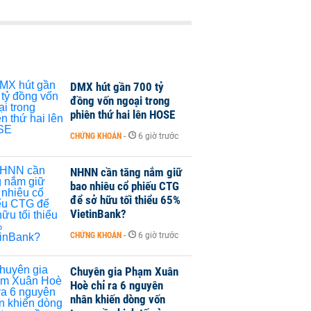
DMX hút gần 700 tỷ
đồng vốn ngoại trong
phiên thứ hai lên HOSE
CHỨNG KHOÁN
-
6 giờ trước
NHNN cần tăng nắm giữ
bao nhiêu cổ phiếu CTG
để sở hữu tối thiểu 65%
VietinBank?
CHỨNG KHOÁN
-
6 giờ trước
Chuyên gia Phạm Xuân
Hoè chỉ ra 6 nguyên
nhân khiến dòng vốn