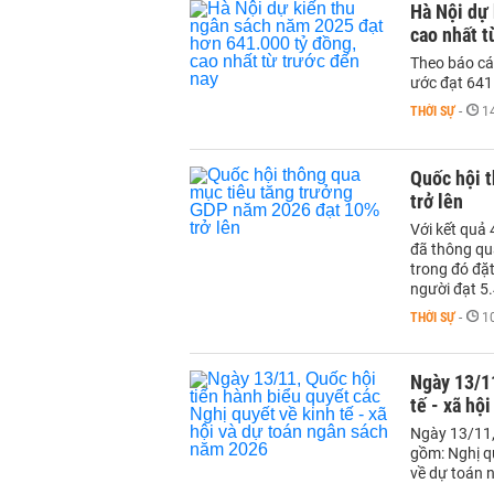
Hà Nội dự 
cao nhất t
Theo báo cá
ước đạt 641
THỜI SỰ
-
1
Quốc hội 
trở lên
Với kết quả
đã thông qua
trong đó đặ
người đạt 5.
THỜI SỰ
-
1
Ngày 13/11
tế - xã hộ
Ngày 13/11,
gồm: Nghị qu
về dự toán 