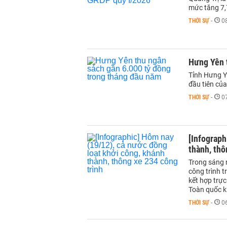
mức tăng 7,
THỜI SỰ
-
0
Hưng Yên 
Tỉnh Hưng Y
đầu tiên củ
THỜI SỰ
-
0
[Infograph
thành, thô
Trong sáng n
công trình t
kết hợp trự
Toàn quốc k
THỜI SỰ
-
0