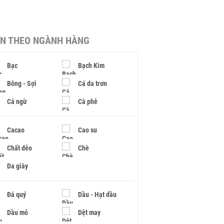
IN THEO NGÀNH HÀNG
Bạc
Bạch Kim
Bông - Sợi
Cá da trơn
Cá ngừ
Cà phê
Cacao
Cao su
Chất dẻo
Chè
Da giày
Đá quý
Dầu - Hạt dầu
Dầu mỏ
Dệt may