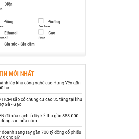
Điện
Đồng
Đường
Ethanol
Gạo
Gia súc - Gia cầm
Giấy
Gỗ
TIN MỚI NHẤT
Hạt điều
Hồ tiêu - Hạt tiêu
hành lập khu công nghệ cao Hưng Yên gần
Khí đốt
00 ha
P HCM sắp có chung cư cao 35 tầng tại khu
Kim loại khác
Mắc ca
hợ Gà - Gạo
Muối
Ngũ cốc
N đã xóa sạch lỗ lũy kế, thu gần 353.000
ỷ đồng sau nửa năm
Nhựa - Hạt nhựa
ự doanh sang tay gần 700 tỷ đồng cổ phiếu
MX cho ai?