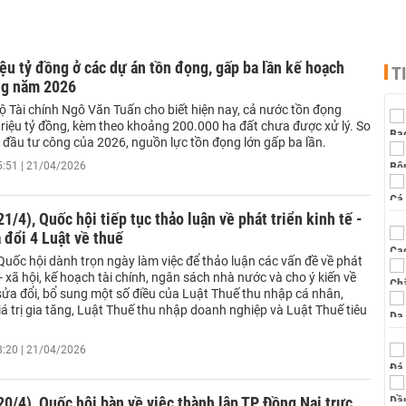
iệu tỷ đồng ở các dự án tồn đọng, gấp ba lần kế hoạch
T
ng năm 2026
ộ Tài chính Ngô Văn Tuấn cho biết hiện nay, cả nước tồn đọng
triệu tỷ đồng, kèm theo khoảng 200.000 ha đất chưa được xử lý. So
 đầu tư công của 2026, nguồn lực tồn đọng lớn gấp ba lần.
5:51 | 21/04/2026
1/4), Quốc hội tiếp tục thảo luận về phát triển kinh tế -
a đổi 4 Luật về thuế
Quốc hội dành trọn ngày làm việc để thảo luận các vấn đề về phát
ế - xã hội, kế hoạch tài chính, ngân sách nhà nước và cho ý kiến về
sửa đổi, bổ sung một số điều của Luật Thuế thu nhập cá nhân,
á trị gia tăng, Luật Thuế thu nhập doanh nghiệp và Luật Thuế tiêu
.
8:20 | 21/04/2026
0/4), Quốc hội bàn về việc thành lập TP Đồng Nai trực