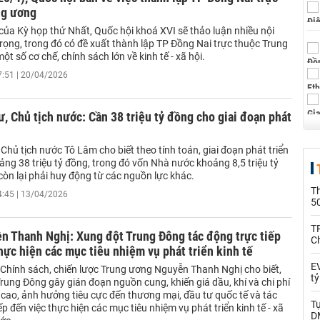
ng ương
của Kỳ họp thứ Nhất, Quốc hội khoá XVI sẽ thảo luận nhiều nội
rọng, trong đó có đề xuất thành lập TP Đồng Nai trực thuộc Trung
t số cơ chế, chính sách lớn về kinh tế - xã hội.
7:51 | 20/04/2026
ư, Chủ tịch nước: Cần 38 triệu tỷ đồng cho giai đoạn phát
 Chủ tịch nước Tô Lâm cho biết theo tính toán, giai đoạn phát triển
ng 38 triệu tỷ đồng, trong đó vốn Nhà nước khoảng 8,5 triệu tỷ
òn lại phải huy động từ các nguồn lực khác.
T
4:45 | 13/04/2026
5
T
n Thanh Nghị: Xung đột Trung Đông tác động trực tiếp
C
hực hiện các mục tiêu nhiệm vụ phát triển kinh tế
EV
Chính sách, chiến lược Trung ương Nguyễn Thanh Nghị cho biết,
t
rung Đông gây gián đoạn nguồn cung, khiến giá dầu, khí và chi phí
 cao, ảnh hưởng tiêu cực đến thương mại, đầu tư quốc tế và tác
T
ếp đến việc thực hiện các mục tiêu nhiệm vụ phát triển kinh tế - xã
D