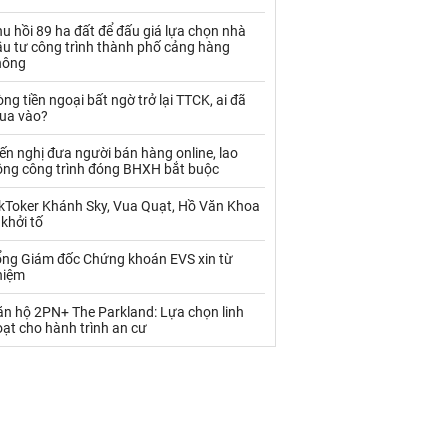
Palladium
Phân bón
u hồi 89 ha đất để đấu giá lựa chọn nhà
Rau - Củ -Quả
Sắt thép
ầu tư công trình thành phố cảng hàng
hông
Sữa
ng tiền ngoại bất ngờ trở lại TTCK, ai đã
ua vào?
Than
Thức ăn chăn nuôi
ến nghị đưa người bán hàng online, lao
ộng công trình đóng BHXH bắt buộc
Thủy hải sản khác
Tôm
ikToker Khánh Sky, Vua Quạt, Hồ Văn Khoa
Vàng
 khởi tố
ổng Giám đốc Chứng khoán EVS xin từ
VLXD khác
Xăng dầu
hiệm
Xi măng - Clynker
ăn hộ 2PN+ The Parkland: Lựa chọn linh
ạt cho hành trình an cư