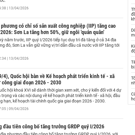
ớc.
4:38 | 13/04/2026
Th
đ
k
 phương có chỉ số sản xuất công nghiệp (IIP) tăng cao
Dò
/2026: Sơn La tăng hơn 50%, giữ ngôi 'quán quân'
m
kỳ năm trước, IIP quý I/2026 tiếp tục duy trì đà tăng ở cả 34 địa
g đó, Sơn La vẫn giữ vững vị trí dẫn đầu cả nước với IIP tăng tới
Ki
đ
2:34 | 13/04/2026
T
bị
/4), Quốc hội bàn về Kế hoạch phát triển kinh tế - xã
T
ư công giai đoạn 2026 - 2030
n
ốc hội khoá XVI sẽ dành thời gian xem xét, cho ý kiến đối với 4 dự
C
 trọng và các nội dung về kế hoạch phát triển kinh tế - xã hội, đầu
ho
g hạn, kế hoạch tài chính quốc gia giai đoạn 2026 - 2030.
7:05 | 09/04/2026
g đầu tiên công bố tăng trưởng GRDP quý I/2026
à địa phương đầu tiên công bố tăng trưởng GRDP quý I/2026, với