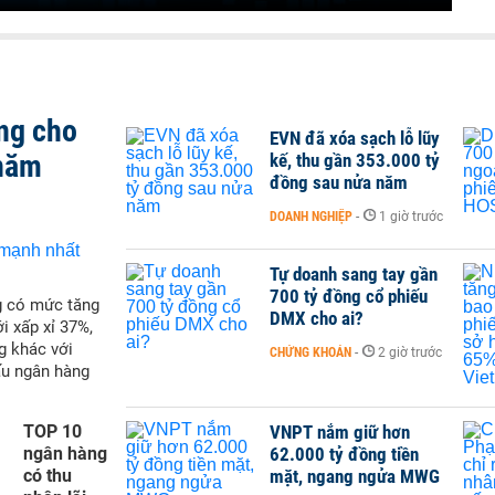
ng cho
EVN đã xóa sạch lỗ lũy
 năm
kế, thu gần 353.000 tỷ
đồng sau nửa năm
DOANH NGHIỆP
-
1 giờ trước
Tự doanh sang tay gần
700 tỷ đồng cổ phiếu
g có mức tăng
DMX cho ai?
i xấp xỉ 37%,
g khác với
CHỨNG KHOÁN
-
2 giờ trước
ấu ngân hàng
TOP 10
VNPT nắm giữ hơn
ngân hàng
62.000 tỷ đồng tiền
có thu
mặt, ngang ngửa MWG