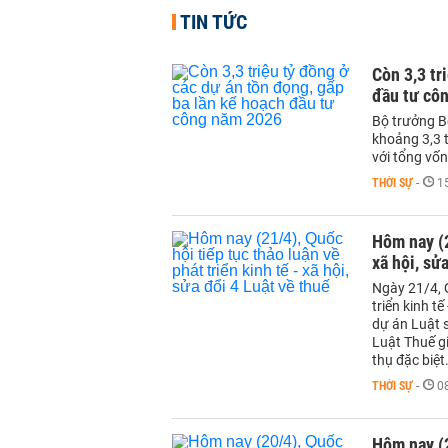
TIN TỨC
Còn 3,3 tr
đầu tư cô
Bộ trưởng B
khoảng 3,3 
với tổng vốn
THỜI SỰ
-
1
Hôm nay (2
xã hội, sử
Ngày 21/4, 
triển kinh t
dự án Luật 
Luật Thuế gi
thụ đặc biệt
THỜI SỰ
-
0
Hôm nay (2